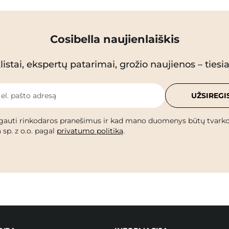
Cosibella naujienlaiškis
istai, ekspertų patarimai, grožio naujienos – tiesiai
 el. pašto adresą
UŽSIREGI
gauti rinkodaros pranešimus ir kad mano duomenys būtų tvark
 sp. z o.o. pagal
privatumo politiką
.