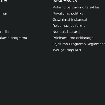
KYRA
INFORMACIJA
Pirkimo pardavimo taisyklės
ymai
Privatumo politika
Grąžinimai ir skundai
s
Reklamacijos forma
orija
Nutraukti sutartį
ojalumo programa
Prieinamumo deklaracija
Lojalumo Programo Reglament
Tvarkyti slapukus