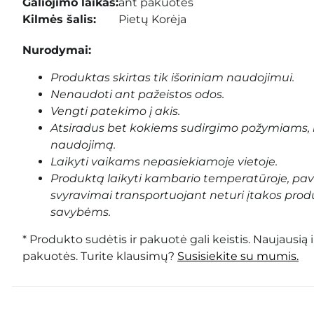
Galiojimo laikas:
ant pakuotės
Kilmės šalis:
Pietų Korėja
Nurodymai:
Produktas skirtas tik išoriniam naudojimui.
Nenaudoti ant pažeistos odos.
Vengti patekimo į akis.
Atsiradus bet kokiems sudirgimo požymiams, 
naudojimą.
Laikyti vaikams nepasiekiamoje vietoje.
Produktą laikyti kambario temperatūroje, pa
svyravimai transportuojant neturi įtakos prod
savybėms.
* Produkto sudėtis ir pakuotė gali keistis. Naujausią 
pakuotės. Turite klausimų?
Susisiekite su mumis.