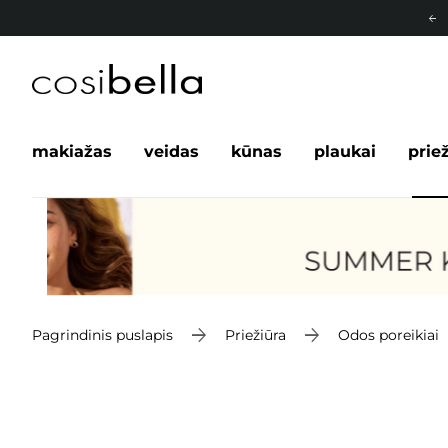
makiažas
veidas
kūnas
plaukai
prie
Pagrindinis puslapis
Priežiūra
Odos poreikiai