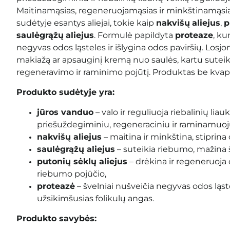
Maitinamąsias, regeneruojamąsias ir minkštinamąsia
sudėtyje esantys aliejai, tokie kaip
nakvišų
aliejus
,
p
saulėgrąžų
aliejus
. Formulė papildyta
proteaze
, ku
negyvas odos ląsteles ir išlygina odos paviršių. Los
makiažą ar apsauginį kremą nuo saulės, kartu sute
regeneravimo ir raminimo pojūtį. Produktas be kva
Produkto sudėtyje yra:
jūros vanduo
– valo ir reguliuoja riebalinių liau
priešuždegiminiu, regeneraciniu ir raminamuoj
nakvišų aliejus
– maitina ir minkština, stiprina 
saulėgrąžų aliejus
– suteikia riebumo, mažina 
putonių sėklų aliejus
– drėkina ir regeneruoj
riebumo pojūčio,
proteazė
– švelniai nušveičia negyvas odos ląstel
užsikimšusias folikulų angas.
Produkto savybės: