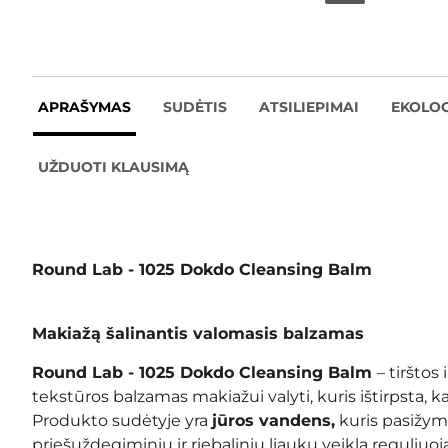
APRAŠYMAS
SUDĖTIS
ATSILIEPIMAI
EKOLOG
UŽDUOTI KLAUSIMĄ
Round Lab - 1025 Dokdo Cleansing Balm
Makiažą šalinantis valomasis balzamas
Round Lab - 1025 Dokdo Cleansing Balm
–
tirštos
tekstūros balzamas makiažui valyti, kuris ištirpsta, kai
Produkto sudėtyje yra
jūros vandens,
kuris pasižym
priešuždegiminiu ir riebalinių liaukų veiklą reguliuoj