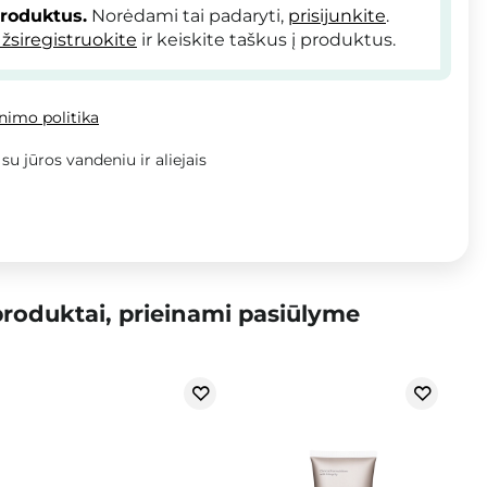
produktus.
Norėdami tai padaryti,
prisijunkite
.
žsiregistruokite
ir keiskite taškus į produktus.
inimo politika
u jūros vandeniu ir aliejais
roduktai, prieinami pasiūlyme