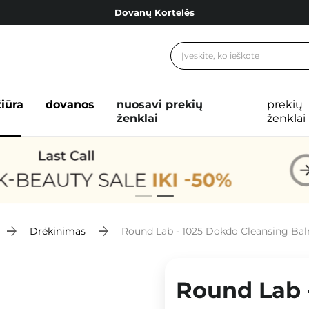
Dovanų Kortelės
Cosibella lojalumo programa
Nemokamas pristatymas nuo 40,00 €
Dovanų Kortelės
žiūra
dovanos
nuosavi prekių
prekių
ženklai
ženklai
Drėkinimas
Round Lab - 1025 Dokdo Cleansing Bal
Round Lab 