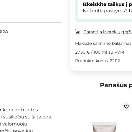
Iškeiskite taškus į 
Neturite paskyros?
U
IJA
Garantija ir prekių grąž
Makiažo šalinimo balzamas s
27,50 €
/
100 ml
su PVM
Produkto kodas: 22112
Panašūs p
 ir koncentruotos
 susiliečia su šilta oda.
i valomuoju,
ančiu poveikiu.