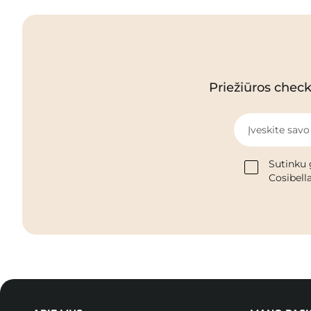
Priežiūros checkl
Įveskite savo
Sutinku 
Cosibella