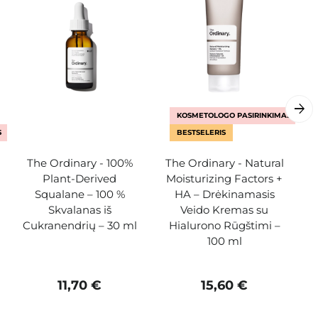
KOSMETOLOGO PASIRINKIMAS
S
BESTSELERIS
The Ordinary - 100%
The Ordinary - Natural
Plant-Derived
Moisturizing Factors +
Squalane – 100 %
HA – Drėkinamasis
Skvalanas iš
Veido Kremas su
Cukranendrių – 30 ml
Hialurono Rūgštimi –
100 ml
11,70 €
15,60 €