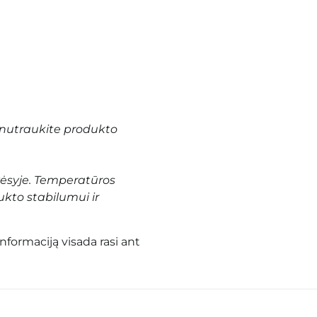
nutraukite produkto
vėsyje. Temperatūros
ukto stabilumui ir
informaciją visada rasi ant