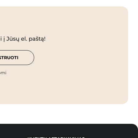
 į Jūsų el. paštą!
STRUOTI
omi