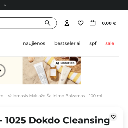
0,00 €
naujienos
bestseleriai
spf
sale
m – Valomasis Makiažo Šalinimo Balzamas – 100 ml
- 1025 Dokdo Cleansing