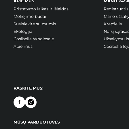
APIE MUS
MANO PAS
Pristatymo laikas ir išlaidos
Registruotis
Mokėjimo būdai
Mano užsak
Susisiekite su mumis
Krepšelis
Ekologija
Norų sąraša
Cosibella Wholesale
Užsakymų ist
Apie mus
Cosibella l
RASKITE MUS:
MŪSŲ PARDUOTUVĖS