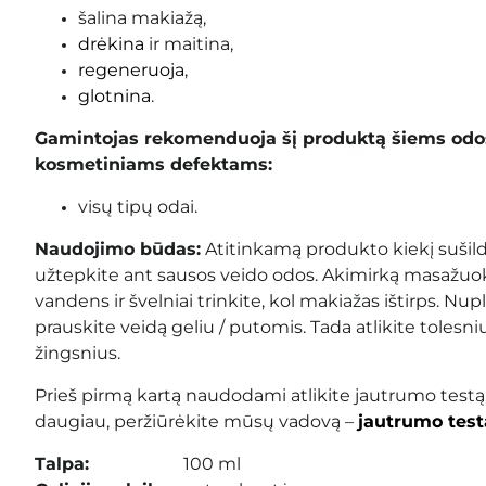
šalina makiažą,
drėkina
ir maitina,
regeneruoja
,
glotnina
.
Gamintojas rekomenduoja šį produktą šiems odos
kosmetiniams defektams:
visų tipų odai.
Naudojimo būdas:
Atitinkamą produkto kiekį sušild
užtepkite ant sausos veido odos. Akimirką masažuoki
vandens ir švelniai trinkite, kol makiažas ištirps. Nup
prauskite veidą geliu / putomis. Tada atlikite tolesni
žingsnius.
Prieš pirmą kartą naudodami atlikite jautrumo testą
daugiau, peržiūrėkite mūsų vadovą –
jautrumo test
Talpa:
100 ml