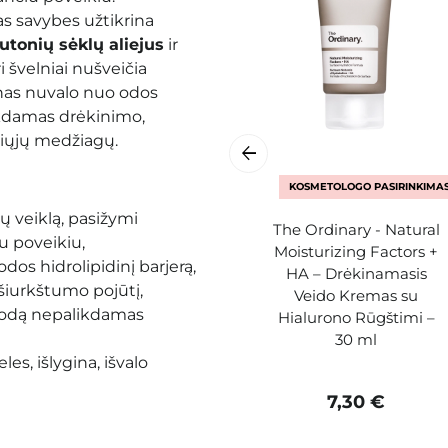
s savybes užtikrina
utonių
sėklų aliejus
ir
ri švelniai nušveičia
jonas nuvalo nuo odos
ikdamas drėkinimo,
piųjų medžiagų.
KOSMETOLOGO PASIRINKIMA
kų veiklą, pasižymi
The Ordinary - Natural
u poveikiu,
Moisturizing Factors +
odos hidrolipidinį barjerą,
HA – Drėkinamasis
šiurkštumo pojūtį,
Veido Kremas su
a odą nepalikdamas
Hialurono Rūgštimi –
30 ml
es, išlygina, išvalo
7,30 €