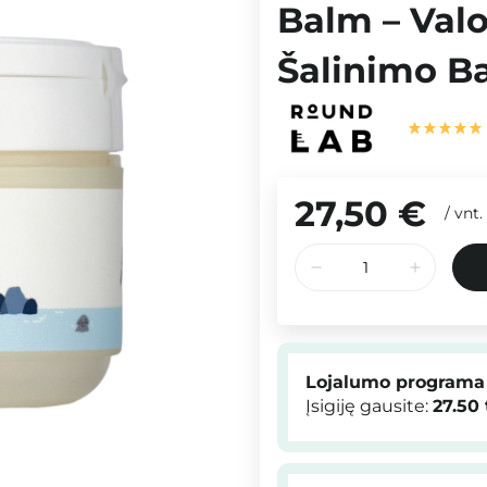
Balm – Val
Šalinimo B
27,50 €
/
vnt.
Lojalumo programa
Įsigiję gausite:
27.50