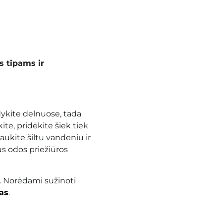
 tipams ir
ykite delnuose, tada
te, pridėkite šiek tiek
laukite šiltu vandeniu ir
us odos priežiūros
. Norėdami sužinoti
as
.