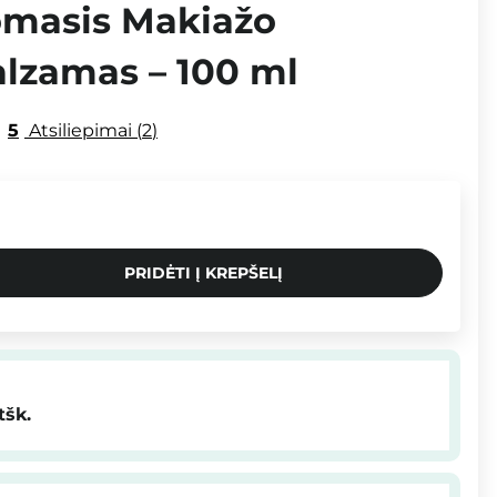
omasis Makiažo
alzamas – 100 ml
5
Atsiliepimai
2
PRIDĖTI Į KREPŠELĮ
tšk.