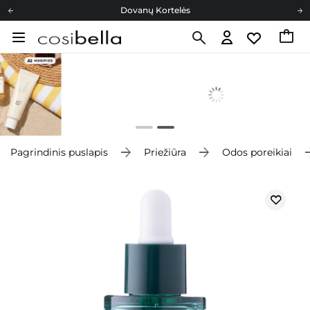
Dovanų Kortelės
Cosibella lojalumo programa
Nemokamas pristatymas nuo 40,00 €
Dovanų Kortelės
Pagrindinis puslapis
Priežiūra
Odos poreikiai