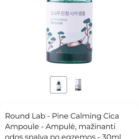
Round Lab - Pine Calming Cica
Ampoule - Ampulė, mažinanti
odos spalvą po egzemos - 30ml