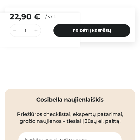
22,90 €
/
vnt.
PRIDĖTI Į KREPŠELĮ
Cosibella naujienlaiškis
Priežiūros checklistai, ekspertų patarimai,
grožio naujienos – tiesiai į Jūsų el. paštą!
Įveskite savo el. pašto adresą