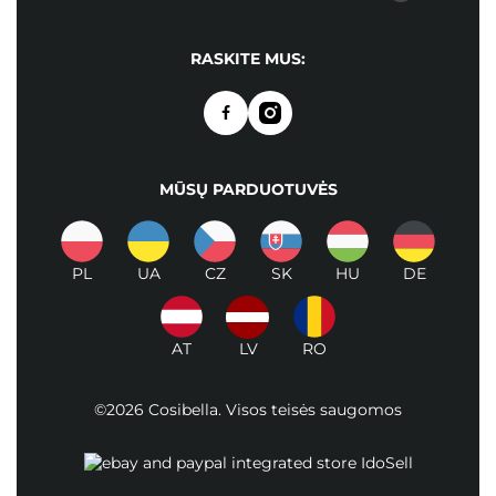
RASKITE MUS:
MŪSŲ PARDUOTUVĖS
PL
UA
CZ
SK
HU
DE
AT
LV
RO
©2026 Cosibella. Visos teisės saugomos