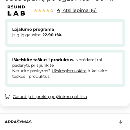
4
Atsiliepimai
6
Lojalumo programa
Įsigiję gausite:
22.90
tšk.
Iškeiskite taškus į produktus.
Norėdami tai
padaryti,
prisijunkite
.
Neturite paskyros?
Užsiregistruokite
ir keiskite
taškus į produktus.
Garantija ir prekių grąžinimo politika
APRAŠYMAS