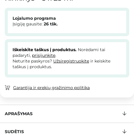
Lojalumo programa
Įsigiję gausite:
26
tšk.
Iškeiskite taškus į produktus.
Norėdami tai
padaryti,
prisijunkite
.
Neturite paskyros?
Užsiregistruokite
ir keiskite
taškus į produktus.
Garantija ir prekių grąžinimo politika
APRAŠYMAS
SUDĖTIS