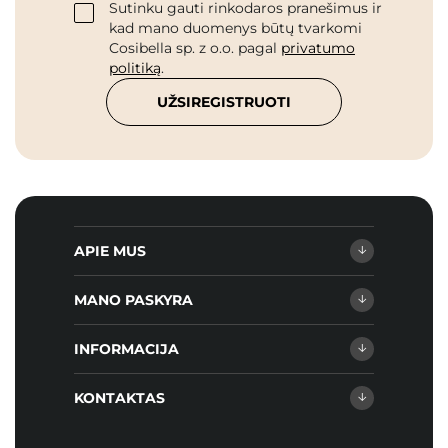
Sutinku gauti rinkodaros pranešimus ir
kad mano duomenys būtų tvarkomi
Cosibella sp. z o.o. pagal
privatumo
politiką
.
UŽSIREGISTRUOTI
APIE MUS
MANO PASKYRA
INFORMACIJA
KONTAKTAS