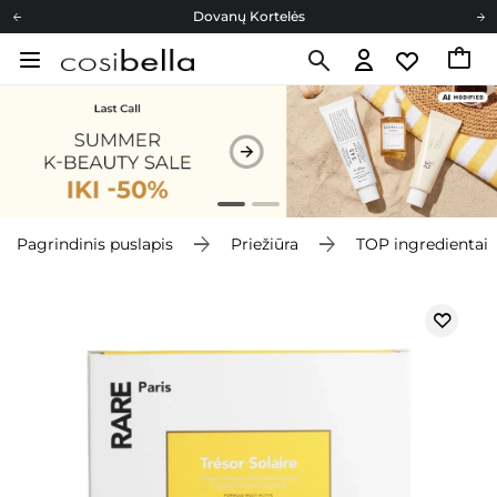
Dovanų Kortelės
Cosibella lojalumo programa
Nemokamas pristatymas nuo 40,00 €
Dovanų Kortelės
Pagrindinis puslapis
Priežiūra
TOP ingredientai