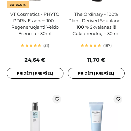
BESTSELERIS
VT Cosmetics - PHYTO
The Ordinary - 100%
PDRN Essence 100 -
Plant-Derived Squalane –
Regeneruojanti Veido
100 % Skvalanas iš
Esencija - 30ml
Cukranendrių – 30 ml
31
197
24,64 €
11,70 €
PRIDĖTI Į KREPŠELĮ
PRIDĖTI Į KREPŠELĮ