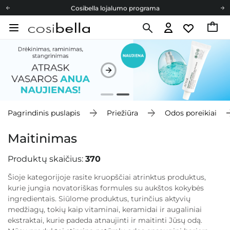
Cosibella lojalumo programa
Nemokamas pristatymas nuo 40,00 €
Dovanų Kortelės
Cosibella lojalumo programa
Nemokamas pristatymas nuo 40,00 €
Dovanų Kortelės
Pagrindinis puslapis
Priežiūra
Odos poreikiai
Maitinimas
Produktų skaičius:
370
Šioje kategorijoje rasite kruopščiai atrinktus produktus,
kurie jungia novatoriškas formules su aukštos kokybės
ingredientais. Siūlome produktus, turinčius aktyvių
medžiagų, tokių kaip vitaminai, keramidai ir augaliniai
ekstraktai, kurie padeda atnaujinti ir maitinti Jūsų odą.