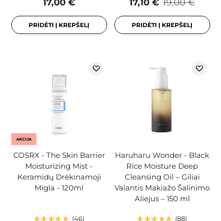
17,00 €
17,10 €
19,00 €
PRIDĖTI Į KREPŠELĮ
PRIDĖTI Į KREPŠELĮ
AKCIJA
COSRX - The Skin Barrier
Haruharu Wonder - Black
Moisturizing Mist -
Rice Moisture Deep
Keramidų Drėkinamoji
Cleansing Oil – Giliai
Migla - 120ml
Valantis Makiažo Šalinimo
Aliejus – 150 ml
46
88