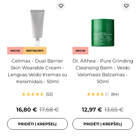
AKCIJA
BESTSELERIS
AKCIJA
Celimax - Dual Barrier
Dr. Althea - Pure Grinding
Skin Wearable Cream -
Cleansing Balm - Veido
Lengvas Veido Kremas su
Valomasis Balzamas -
Keramidais - 50ml
50ml
53
84
16,80 €
17,68 €
12,97 €
13,65 €
PRIDĖTI Į KREPŠELĮ
PRIDĖTI Į KREPŠELĮ