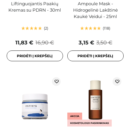
Liftinguojantis Paakių
Ampoule Mask -
Kremas su PDRN - 30ml
Hidrogelinė Lakštinė
Kaukė Veidui - 25ml
2
118
11,83 €
16,90 €
3,15 €
3,50 €
PRIDĖTI Į KREPŠELĮ
PRIDĖTI Į KREPŠELĮ
AKCIJA
KOSMETOLOGO PASIRINKIMAS