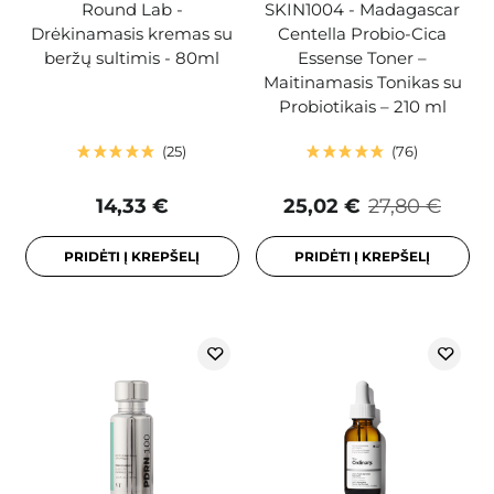
Round Lab -
SKIN1004 - Madagascar
Drėkinamasis kremas su
Centella Probio-Cica
beržų sultimis - 80ml
Essense Toner –
Maitinamasis Tonikas su
Probiotikais – 210 ml
25
76
14,33 €
25,02 €
27,80 €
PRIDĖTI Į KREPŠELĮ
PRIDĖTI Į KREPŠELĮ