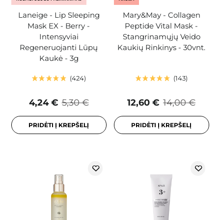
Laneige - Lip Sleeping
Mary&May - Collagen
Mask EX - Berry -
Peptide Vital Mask -
Intensyviai
Stangrinamųjų Veido
Regeneruojanti Lūpų
Kaukių Rinkinys - 30vnt.
Kaukė - 3g
424
143
4,24 €
5,30 €
12,60 €
14,00 €
PRIDĖTI Į KREPŠELĮ
PRIDĖTI Į KREPŠELĮ