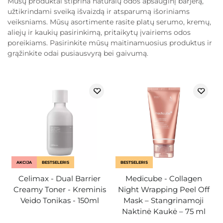
Mūsų produktai stiprina natūralų odos apsauginį barjerą,
užtikrindami sveiką išvaizdą ir atsparumą išoriniams
veiksniams. Mūsų asortimente rasite platų serumo, kremų,
aliejų ir kaukių pasirinkimą, pritaikytų įvairiems odos
poreikiams. Pasirinkite mūsų maitinamuosius produktus ir
grąžinkite odai pusiausvyrą bei gaivumą.
AKCIJA
BESTSELERIS
BESTSELERIS
Celimax - Dual Barrier
Medicube - Collagen
Creamy Toner - Kreminis
Night Wrapping Peel Off
Veido Tonikas - 150ml
Mask – Stangrinamoji
Naktinė Kaukė – 75 ml