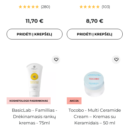
280
103
11,70 €
8,70 €
PRIDĖTI Į KREPŠELĮ
PRIDĖTI Į KREPŠELĮ
KOSMETOLOGO PASIRINKIMAS
AKCIJA
BasicLab - Famillias -
Tocobo - Multi Ceramide
Drėkinamasis rankų
Cream – Kremas su
kremas - 75ml
Keramidais – 50 ml