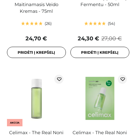
Maitinamasis Veido
Fermentu - 50ml
Kremas - 75ml
26
54
24,70 €
24,30 €
27,00 €
PRIDĖTI Į KREPŠELĮ
PRIDĖTI Į KREPŠELĮ
AKCIJA
Celimax - The Real Noni
Celimax - The Real Noni