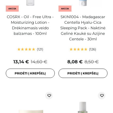
AKCIJA
AKCIJA
COSRX - Oil - Free Ultra -
SKIN1004 - Madagascar
Moisturizing Lotion -
Centella Hyalu-Cica
Drėkinamasis veido
Sleeping Pack - Naktinė
balzamas - 100ml
Gelinė Kaukė su Azijine
Centele - 30ml
121
126
13,14 €
14,60 €
8,08 €
8,50 €
PRIDĖTI Į KREPŠELĮ
PRIDĖTI Į KREPŠELĮ