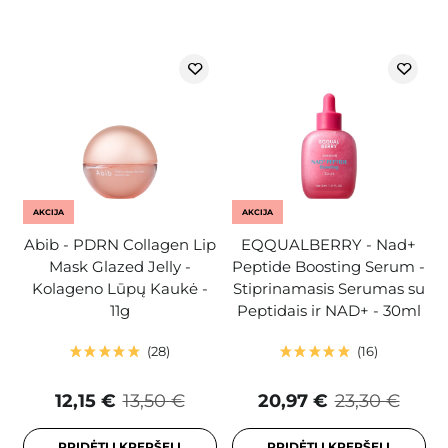
AKCIJA
AKCIJA
Abib - PDRN Collagen Lip
EQQUALBERRY - Nad+
Mask Glazed Jelly -
Peptide Boosting Serum -
Kolageno Lūpų Kaukė -
Stiprinamasis Serumas su
11g
Peptidais ir NAD+ - 30ml
28
16
12,15 €
13,50 €
20,97 €
23,30 €
PRIDĖTI Į KREPŠELĮ
PRIDĖTI Į KREPŠELĮ