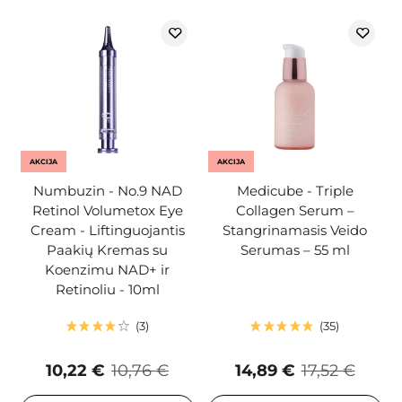
AKCIJA
AKCIJA
Numbuzin - No.9 NAD
Medicube - Triple
Retinol Volumetox Eye
Collagen Serum –
Cream - Liftinguojantis
Stangrinamasis Veido
Paakių Kremas su
Serumas – 55 ml
Koenzimu NAD+ ir
Retinoliu - 10ml
3
35
10,22 €
10,76 €
14,89 €
17,52 €