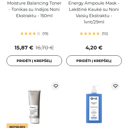
Moisture Balancing Toner
Energy Ampoule Mask -
- Tonikas su Indijos Noni
Lakštinė Kaukė su Noni
Ekstraktu - 150ml
Vaisių Ekstraktu -
1vnt/29ml
19
10
15,87 €
16,70 €
4,20 €
PRIDĖTI Į KREPŠELĮ
PRIDĖTI Į KREPŠELĮ
BESTSELERIS