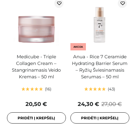
AKCIJA
Medicube - Triple
Anua - Rice 7 Ceramide
Collagen Cream –
Hydrating Barrier Serum
Stangrinamasis Veido
– Ryžių Šviesinamasis
Kremas – 50 ml
Serumas – 50 ml
16
43
20,50 €
24,30 €
27,00 €
PRIDĖTI Į KREPŠELĮ
PRIDĖTI Į KREPŠELĮ