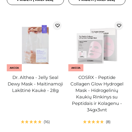
AKCIJA
AKCIJA
Dr. Althea - Jelly Seal
COSRX - Peptide
Dewy Mask - Maitinamoji
Collagen Glow Hydrogel
Lakštinė Kaukė - 28g
Mask - Hidrogelinių
Kaukių Rinkinys su
Peptidais ir Kolagenu -
34gx3vnt
16
8