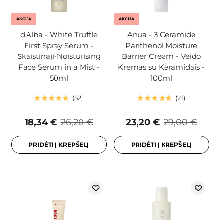
AKCIJA
AKCIJA
d'Alba - White Truffle
Anua - 3 Ceramide
First Spray Serum -
Panthenol Moisture
Skaistinaji-Noisturising
Barrier Cream - Veido
Face Serum in a Mist -
Kremas su Keramidais -
50ml
100ml
52
21
18,34 €
26,20 €
23,20 €
29,00 €
PRIDĖTI Į KREPŠELĮ
PRIDĖTI Į KREPŠELĮ