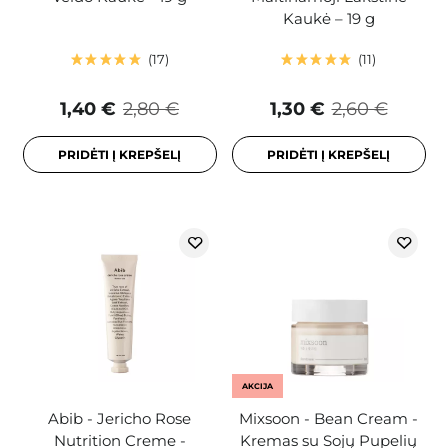
Kaukė – 19 g
17
11
1,40 €
2,80 €
1,30 €
2,60 €
PRIDĖTI Į KREPŠELĮ
PRIDĖTI Į KREPŠELĮ
AKCIJA
Abib - Jericho Rose
Mixsoon - Bean Cream -
Nutrition Creme -
Kremas su Sojų Pupelių