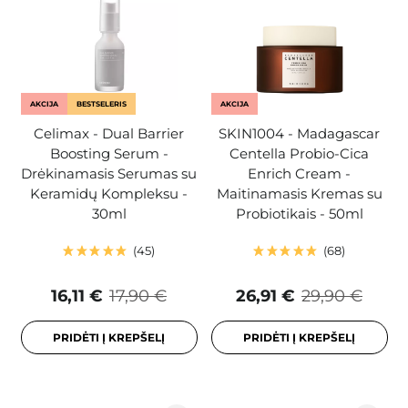
AKCIJA
BESTSELERIS
AKCIJA
Celimax - Dual Barrier
SKIN1004 - Madagascar
Boosting Serum -
Centella Probio-Cica
Drėkinamasis Serumas su
Enrich Cream -
Keramidų Kompleksu -
Maitinamasis Kremas su
30ml
Probiotikais - 50ml
45
68
16,11 €
17,90 €
26,91 €
29,90 €
PRIDĖTI Į KREPŠELĮ
PRIDĖTI Į KREPŠELĮ