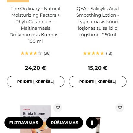
The Ordinary - Natural
Q+A - Salicylic Acid
Moisturizing Factors +
Smoothing Lotion -
PhytoCeramides –
Lyginamasis kūno
Maitinamasis
losjonas su salicilo
Drėkinamasis Kremas –
rūgštimi - 250ml
100 ml
36
18
24,20 €
15,20 €
PRIDĖTI Į KREPŠELĮ
PRIDĖTI Į KREPŠELĮ
FILTRAVIMAS
RŪŠIAVIMAS