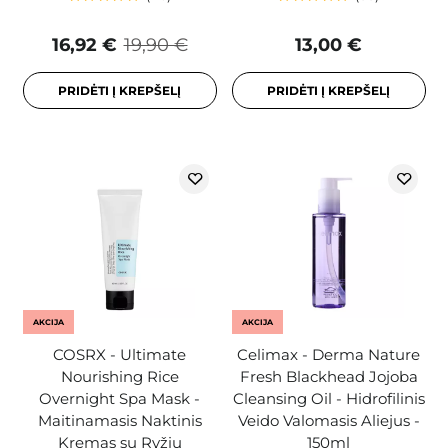
16,92 €
19,90 €
13,00 €
PRIDĖTI Į KREPŠELĮ
PRIDĖTI Į KREPŠELĮ
AKCIJA
AKCIJA
COSRX - Ultimate
Celimax - Derma Nature
Nourishing Rice
Fresh Blackhead Jojoba
Overnight Spa Mask -
Cleansing Oil - Hidrofilinis
Maitinamasis Naktinis
Veido Valomasis Aliejus -
Kremas su Ryžių
150ml