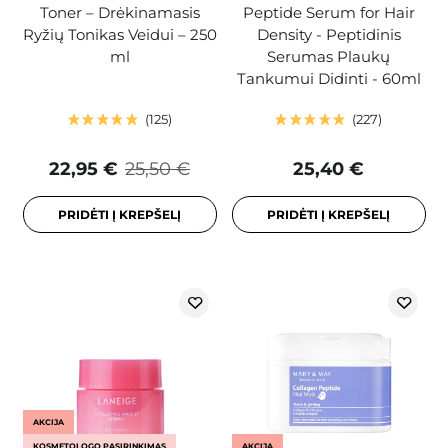
Toner – Drėkinamasis
Peptide Serum for Hair
Ryžių Tonikas Veidui – 250
Density - Peptidinis
ml
Serumas Plaukų
Tankumui Didinti - 60ml
125
227
22,95 €
25,50 €
25,40 €
PRIDĖTI Į KREPŠELĮ
PRIDĖTI Į KREPŠELĮ
AKCIJA
KOSMETOLOGO PASIRINKIMAS
AKCIJA