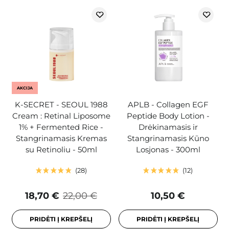
AKCIJA
K-SECRET - SEOUL 1988
APLB - Collagen EGF
Cream : Retinal Liposome
Peptide Body Lotion -
1% + Fermented Rice -
Drėkinamasis ir
Stangrinamasis Kremas
Stangrinamasis Kūno
su Retinoliu - 50ml
Losjonas - 300ml
28
12
18,70 €
22,00 €
10,50 €
PRIDĖTI Į KREPŠELĮ
PRIDĖTI Į KREPŠELĮ