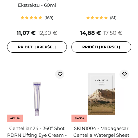
Ekstraktu - 60ml
169
81
11,07 €
12,30 €
14,88 €
17,50 €
PRIDĖTI Į KREPŠELĮ
PRIDĖTI Į KREPŠELĮ
AKCIJA
AKCIJA
Centellian24 - 360º Shot
SKIN1004 - Madagascar
PDRN Lifting Eye Cream -
Centella Watergel Sheet