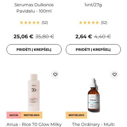
Serumas Dulksnos
1vnt/27g
Pavidalu - 100ml
52
52
25,06 €
35,80 €
2,64 €
4,40 €
PRIDĖTI Į KREPŠELĮ
PRIDĖTI Į KREPŠELĮ
AKCIJA
BESTSELERIS
BESTSELERIS
Anua - Rice 70 Glow Milky
The Ordinary - Multi