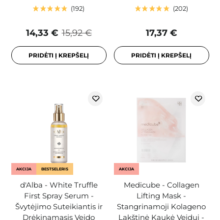
192
202
14,33 €
15,92 €
17,37 €
PRIDĖTI Į KREPŠELĮ
PRIDĖTI Į KREPŠELĮ
AKCIJA
BESTSELERIS
AKCIJA
d'Alba - White Truffle
Medicube - Collagen
First Spray Serum -
Lifting Mask -
Švytėjimo Suteikiantis ir
Stangrinamoji Kolageno
Drėkinamasis Veido
Lakštinė Kaukė Veidui -