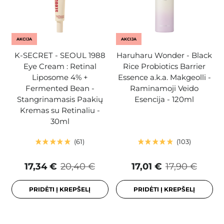
AKCIJA
AKCIJA
K-SECRET - SEOUL 1988
Haruharu Wonder - Black
Eye Cream : Retinal
Rice Probiotics Barrier
Liposome 4% +
Essence a.k.a. Makgeolli -
Fermented Bean -
Raminamoji Veido
Stangrinamasis Paakių
Esencija - 120ml
Kremas su Retinaliu -
30ml
61
103
17,34 €
20,40 €
17,01 €
17,90 €
PRIDĖTI Į KREPŠELĮ
PRIDĖTI Į KREPŠELĮ