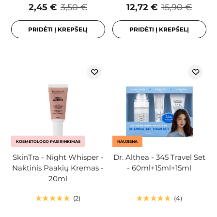
2,45 €
3,50 €
12,72 €
15,90 €
PRIDĖTI Į KREPŠELĮ
PRIDĖTI Į KREPŠELĮ
KOSMETOLOGO PASIRINKIMAS
NAUJIENA
SkinTra - Night Whisper -
Dr. Althea - 345 Travel Set
Naktinis Paakių Kremas -
- 60ml+15ml+15ml
20ml
2
4