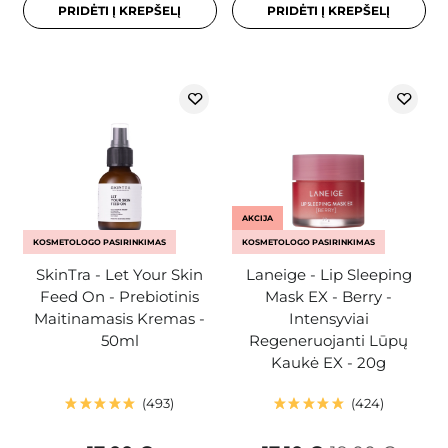
PRIDĖTI Į KREPŠELĮ
PRIDĖTI Į KREPŠELĮ
AKCIJA
KOSMETOLOGO PASIRINKIMAS
KOSMETOLOGO PASIRINKIMAS
SkinTra - Let Your Skin
Laneige - Lip Sleeping
Feed On - Prebiotinis
Mask EX - Berry -
Maitinamasis Kremas -
Intensyviai
50ml
Regeneruojanti Lūpų
Kaukė EX - 20g
493
424