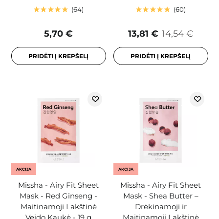
64
60
5,70 €
13,81 €
14,54 €
PRIDĖTI Į KREPŠELĮ
PRIDĖTI Į KREPŠELĮ
AKCIJA
AKCIJA
Missha - Airy Fit Sheet
Missha - Airy Fit Sheet
Mask - Red Ginseng -
Mask - Shea Butter –
Maitinamoji Lakštinė
Drėkinamoji ir
Veido Kaukė - 19 g
Maitinamoji Lakštinė