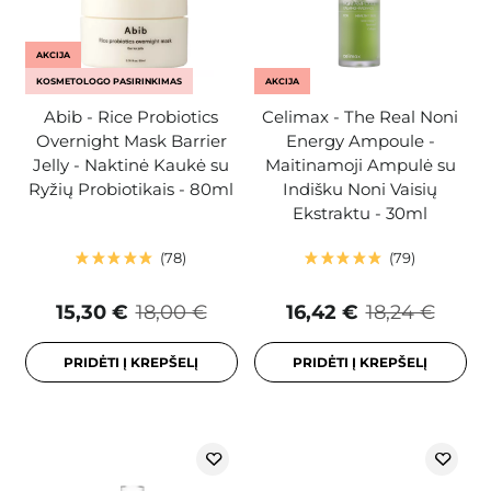
AKCIJA
KOSMETOLOGO PASIRINKIMAS
AKCIJA
Abib - Rice Probiotics
Celimax - The Real Noni
Overnight Mask Barrier
Energy Ampoule -
Jelly - Naktinė Kaukė su
Maitinamoji Ampulė su
Ryžių Probiotikais - 80ml
Indišku Noni Vaisių
Ekstraktu - 30ml
78
79
15,30 €
18,00 €
16,42 €
18,24 €
PRIDĖTI Į KREPŠELĮ
PRIDĖTI Į KREPŠELĮ