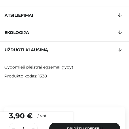
ATSILIEPIMAI
EKOLOGIJA
UŽDUOTI KLAUSIMĄ
Gydomieji pleistrai egzemai gydyti
Produkto kodas: 1338
3,90 €
/
vnt.
PRIDĖTI Į KREPŠELĮ