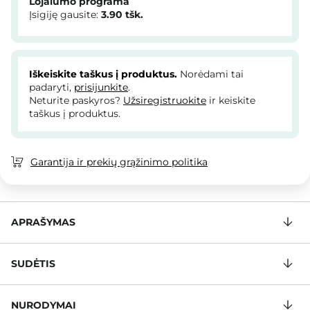
Lojalumo programa
Įsigiję gausite:
3.90
tšk.
Iškeiskite taškus į produktus.
Norėdami tai
padaryti,
prisijunkite
.
Neturite paskyros?
Užsiregistruokite
ir keiskite
taškus į produktus.
Garantija ir prekių grąžinimo politika
APRAŠYMAS
SUDĖTIS
NURODYMAI