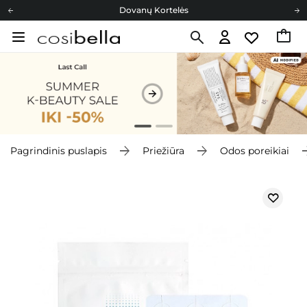
Dovanų Kortelės
Cosibella lojalumo programa
Nemokamas pristatymas nuo 40,00 €
Dovanų Kortelės
Pagrindinis puslapis
Priežiūra
Odos poreikiai