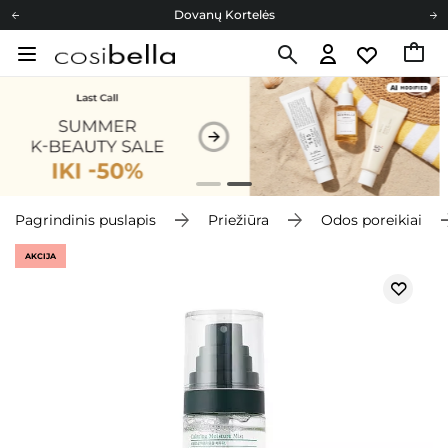
Dovanų Kortelės
Cosibella lojalumo programa
Nemokamas pristatymas nuo 40,00 €
Dovanų Kortelės
Pagrindinis puslapis
Priežiūra
Odos poreikiai
AKCIJA