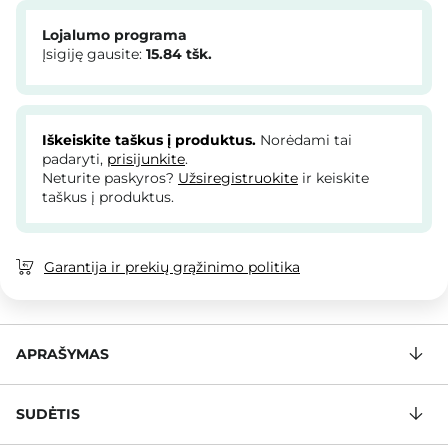
Lojalumo programa
Įsigiję gausite:
15.84
tšk.
Iškeiskite taškus į produktus.
Norėdami tai
padaryti,
prisijunkite
.
Neturite paskyros?
Užsiregistruokite
ir keiskite
taškus į produktus.
Garantija ir prekių grąžinimo politika
APRAŠYMAS
SUDĖTIS