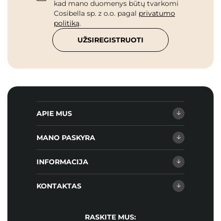
kad mano duomenys būtų tvarkomi
Cosibella sp. z o.o. pagal
privatumo
politiką
.
UŽSIREGISTRUOTI
APIE MUS
MANO PASKYRA
INFORMACIJA
KONTAKTAS
RASKITE MUS: