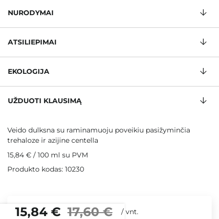
NURODYMAI
ATSILIEPIMAI
EKOLOGIJA
UŽDUOTI KLAUSIMĄ
Veido dulksna su raminamuoju poveikiu pasižyminčia
trehaloze ir azijine centella
15,84 €
/
100 ml
su PVM
Produkto kodas: 10230
15,84 €
17,60 €
/
vnt.