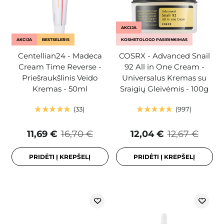
AKCIJA
AKCIJA
BESTSELERIS
KOSMETOLOGO PASIRINKIMAS
Centellian24 - Madeca
COSRX - Advanced Snail
Cream Time Reverse -
92 All in One Cream -
Priešraukšlinis Veido
Universalus Kremas su
Kremas - 50ml
Sraigių Gleivėmis - 100g
33
997
11,69 €
16,70 €
12,04 €
12,67 €
PRIDĖTI Į KREPŠELĮ
PRIDĖTI Į KREPŠELĮ