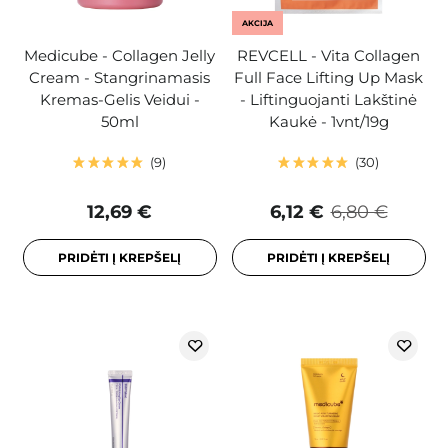
AKCIJA
Medicube - Collagen Jelly
REVCELL - Vita Collagen
Cream - Stangrinamasis
Full Face Lifting Up Mask
Kremas-Gelis Veidui -
- Liftinguojanti Lakštinė
50ml
Kaukė - 1vnt/19g
9
30
12,69 €
6,12 €
6,80 €
PRIDĖTI Į KREPŠELĮ
PRIDĖTI Į KREPŠELĮ