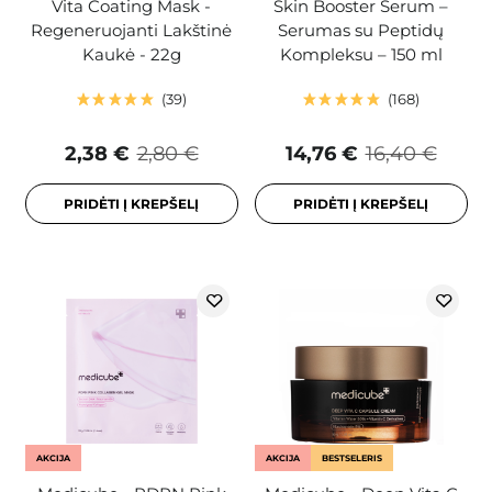
Vita Coating Mask -
Skin Booster Serum –
Regeneruojanti Lakštinė
Serumas su Peptidų
Kaukė - 22g
Kompleksu – 150 ml
39
168
2,38 €
2,80 €
14,76 €
16,40 €
PRIDĖTI Į KREPŠELĮ
PRIDĖTI Į KREPŠELĮ
AKCIJA
AKCIJA
BESTSELERIS