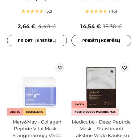
52
116
2,64 €
4,40 €
14,54 €
15,30 €
PRIDĖTI Į KREPŠELĮ
PRIDĖTI Į KREPŠELĮ
AKCIJA
AKCIJA
BESTSELERIS
KOSMETOLOGO PASIRINKIMAS
Mary&May - Collagen
Medicube - Deep Peptide
Peptide Vital Mask -
Mask – Skaistinanti
Stangrinamųjų Veido
Lakštinė Veido Kaukė su