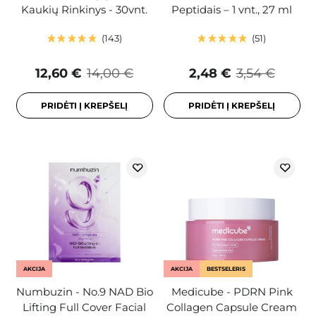
Kaukių Rinkinys - 30vnt.
Peptidais – 1 vnt., 27 ml
143
51
12,60 €
14,00 €
2,48 €
3,54 €
PRIDĖTI Į KREPŠELĮ
PRIDĖTI Į KREPŠELĮ
AKCIJA
AKCIJA
BESTSELERIS
Numbuzin - No.9 NAD Bio
Medicube - PDRN Pink
Lifting Full Cover Facial
Collagen Capsule Cream