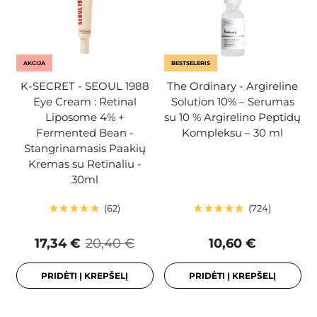
AKCIJA
BESTSELERIS
K-SECRET - SEOUL 1988
The Ordinary - Argireline
Eye Cream : Retinal
Solution 10% – Serumas
Liposome 4% +
su 10 % Argirelino Peptidų
Fermented Bean -
Kompleksu – 30 ml
Stangrinamasis Paakių
Kremas su Retinaliu -
30ml
62
724
17,34 €
20,40 €
10,60 €
PRIDĖTI Į KREPŠELĮ
PRIDĖTI Į KREPŠELĮ