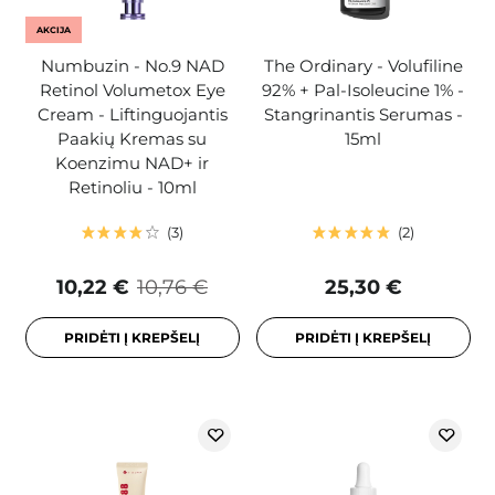
AKCIJA
Numbuzin - No.9 NAD
The Ordinary - Volufiline
Retinol Volumetox Eye
92% + Pal-Isoleucine 1% -
Cream - Liftinguojantis
Stangrinantis Serumas -
Paakių Kremas su
15ml
Koenzimu NAD+ ir
Retinoliu - 10ml
3
2
10,22 €
10,76 €
25,30 €
PRIDĖTI Į KREPŠELĮ
PRIDĖTI Į KREPŠELĮ