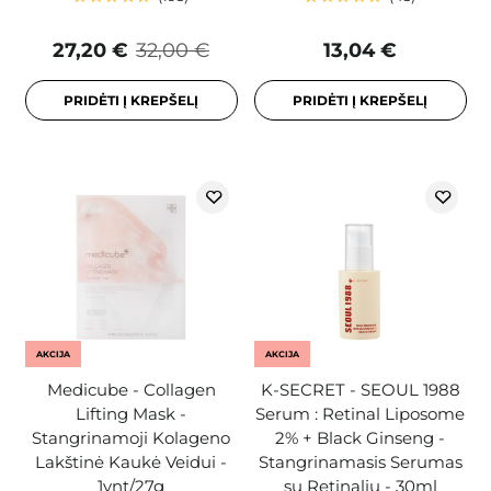
27,20 €
32,00 €
13,04 €
PRIDĖTI Į KREPŠELĮ
PRIDĖTI Į KREPŠELĮ
AKCIJA
AKCIJA
Medicube - Collagen
K-SECRET - SEOUL 1988
Lifting Mask -
Serum : Retinal Liposome
Stangrinamoji Kolageno
2% + Black Ginseng -
Lakštinė Kaukė Veidui -
Stangrinamasis Serumas
1vnt/27g
su Retinaliu - 30ml