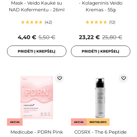
Mask - Veido Kaukė su
- Kolageninis Veido
NAD Kofermentu - 26ml
Kremas - 55g
42
12
4,40 €
5,50 €
23,22 €
25,80 €
PRIDĖTI Į KREPŠELĮ
PRIDĖTI Į KREPŠELĮ
AKCIJA
AKCIJA
BESTSELERIS
Medicube - PDRN Pink
COSRX - The 6 Peptide