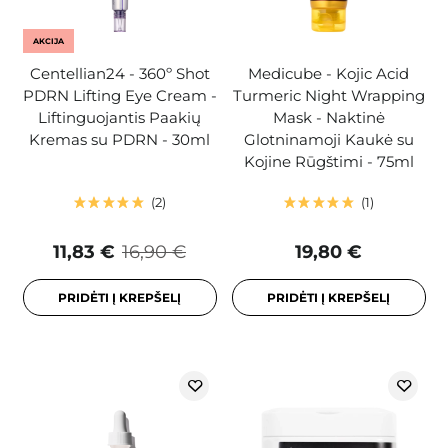
AKCIJA
Centellian24 - 360º Shot
Medicube - Kojic Acid
PDRN Lifting Eye Cream -
Turmeric Night Wrapping
Liftinguojantis Paakių
Mask - Naktinė
Kremas su PDRN - 30ml
Glotninamoji Kaukė su
Kojine Rūgštimi - 75ml
2
1
11,83 €
16,90 €
19,80 €
PRIDĖTI Į KREPŠELĮ
PRIDĖTI Į KREPŠELĮ