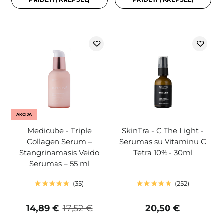
AKCIJA
Medicube - Triple
SkinTra - C The Light -
Collagen Serum –
Serumas su Vitaminu C
Stangrinamasis Veido
Tetra 10% - 30ml
Serumas – 55 ml
35
252
14,89 €
17,52 €
20,50 €