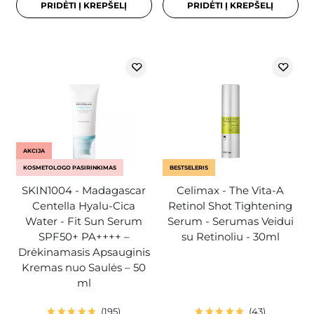
PRIDĖTI Į KREPŠELĮ
PRIDĖTI Į KREPŠELĮ
AKCIJA
KOSMETOLOGO PASIRINKIMAS
BESTSELERIS
SKIN1004 - Madagascar
Celimax - The Vita-A
Centella Hyalu-Cica
Retinol Shot Tightening
Water - Fit Sun Serum
Serum - Serumas Veidui
SPF50+ PA++++ –
su Retinoliu - 30ml
Drėkinamasis Apsauginis
Kremas nuo Saulės – 50
ml
195
43