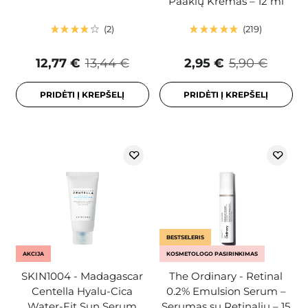
Paakių Kremas – 12 ml
2
219
12,77 €
13,44 €
2,95 €
5,90 €
PRIDĖTI Į KREPŠELĮ
PRIDĖTI Į KREPŠELĮ
BESTSELERIS
AKCIJA
KOSMETOLOGO PASIRINKIMAS
SKIN1004 - Madagascar
The Ordinary - Retinal
Centella Hyalu-Cica
0.2% Emulsion Serum –
Water-Fit Sun Serum
Serumas su Retinaliu – 15