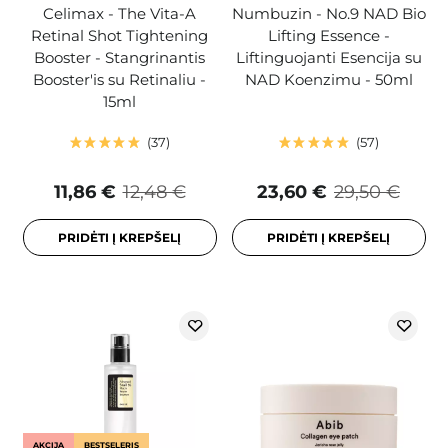
Celimax - The Vita-A
Numbuzin - No.9 NAD Bio
Retinal Shot Tightening
Lifting Essence -
Booster - Stangrinantis
Liftinguojanti Esencija su
Booster'is su Retinaliu -
NAD Koenzimu - 50ml
15ml
37
57
11,86 €
12,48 €
23,60 €
29,50 €
PRIDĖTI Į KREPŠELĮ
PRIDĖTI Į KREPŠELĮ
AKCIJA
BESTSELERIS