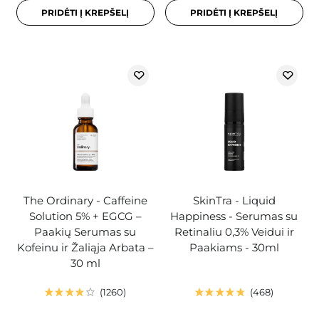
PRIDĖTI Į KREPŠELĮ
PRIDĖTI Į KREPŠELĮ
The Ordinary - Caffeine
SkinTra - Liquid
Solution 5% + EGCG –
Happiness - Serumas su
Paakių Serumas su
Retinaliu 0,3% Veidui ir
Kofeinu ir Žaliąja Arbata –
Paakiams - 30ml
30 ml
1260
468