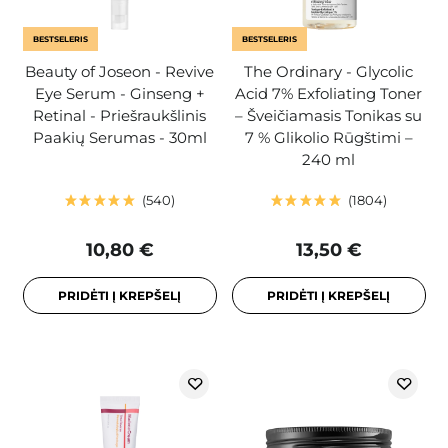
BESTSELERIS
BESTSELERIS
Beauty of Joseon - Revive
The Ordinary - Glycolic
Eye Serum - Ginseng +
Acid 7% Exfoliating Toner
Retinal - Priešraukšlinis
– Šveičiamasis Tonikas su
Paakių Serumas - 30ml
7 % Glikolio Rūgštimi –
240 ml
540
1804
10,80 €
13,50 €
PRIDĖTI Į KREPŠELĮ
PRIDĖTI Į KREPŠELĮ