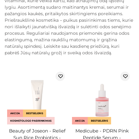
vitaminai, kurie veikia kartu, kad atnaujintų odą ląstelių
lygiu. Asortimentą sudaro maitinantys kremai, serumai ir
pažangios kaukės, pritaikytos skirtingiems poreikiams.
Priešraukšlinė kosmetika – puikus pasirinkimas tiems, kurie
nori išlaikyti jaunatvišką išvaizdą ir sulėtinti odos senėjimo
procesus. Reguliariai naudojamos priemonės gerina odos
elastingumą, mažina raukšlių matomumą ir grąžina
natūralų spindesį. Leiskite sau kasdienę priežiūrą, kuri
pabrėš Jūsų natūralų grožį ir sveiką odos išvaizdą.
AKCIJA
BESTSELERIS
KOSMETOLOGO PASIRINKIMAS
AKCIJA
BESTSELERIS
Beauty of Joseon - Relief
Medicube - PDRN Pink
Sun Rice Probiotics -
Peptide Serum -