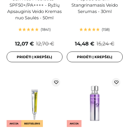
SPF50+/PA++++ - Ryžių
Stangrinamasis Veido
Apsauginis Veido Kremas
Serumas - 30ml
nuo Saulės - 50ml
1841
158
12,07 €
12,70 €
14,48 €
15,24 €
PRIDĖTI Į KREPŠELĮ
PRIDĖTI Į KREPŠELĮ
AKCIJA
BESTSELERIS
AKCIJA