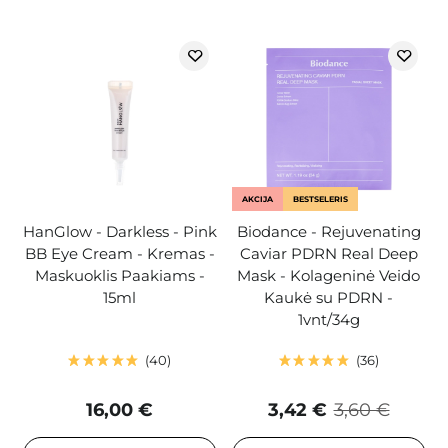
AKCIJA
BESTSELERIS
HanGlow - Darkless - Pink
Biodance - Rejuvenating
BB Eye Cream - Kremas -
Caviar PDRN Real Deep
Maskuoklis Paakiams -
Mask - Kolageninė Veido
15ml
Kaukė su PDRN -
1vnt/34g
40
36
16,00 €
3,42 €
3,60 €