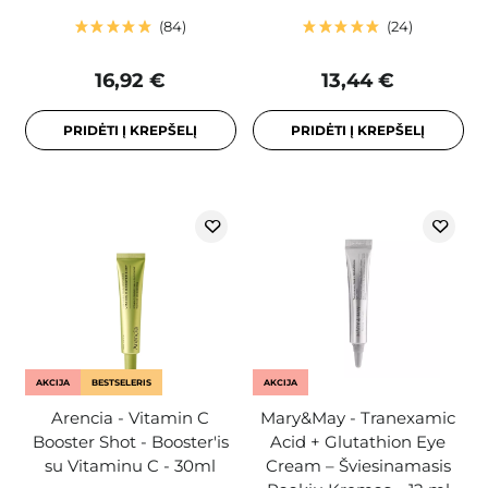
84
24
16,92 €
13,44 €
PRIDĖTI Į KREPŠELĮ
PRIDĖTI Į KREPŠELĮ
AKCIJA
BESTSELERIS
AKCIJA
Arencia - Vitamin C
Mary&May - Tranexamic
Booster Shot - Booster'is
Acid + Glutathion Eye
su Vitaminu C - 30ml
Cream – Šviesinamasis