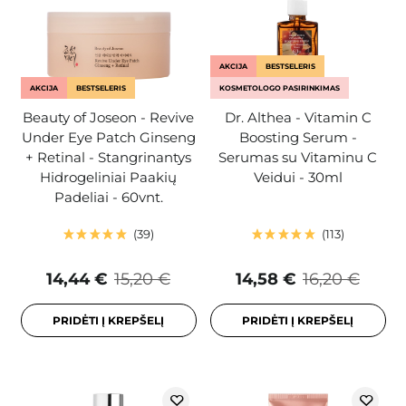
AKCIJA
BESTSELERIS
AKCIJA
BESTSELERIS
KOSMETOLOGO PASIRINKIMAS
Beauty of Joseon - Revive
Dr. Althea - Vitamin C
Under Eye Patch Ginseng
Boosting Serum -
+ Retinal - Stangrinantys
Serumas su Vitaminu C
Hidrogeliniai Paakių
Veidui - 30ml
Padeliai - 60vnt.
39
113
14,44 €
15,20 €
14,58 €
16,20 €
PRIDĖTI Į KREPŠELĮ
PRIDĖTI Į KREPŠELĮ