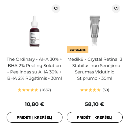
BESTSELERIS
The Ordinary - AHA 30% +
Medik8 - Crystal Retinal 3
BHA 2% Peeling Solution
- Stabilus nuo Senėjimo
- Peelingas su AHA 30% +
Serumas Vidutinio
BHA 2% Rūgštimis - 30ml
Stiprumo - 30ml
2657
39
10,80 €
58,10 €
PRIDĖTI Į KREPŠELĮ
PRIDĖTI Į KREPŠELĮ