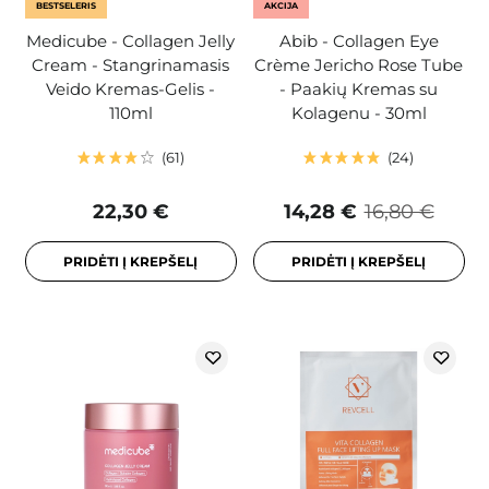
BESTSELERIS
AKCIJA
Medicube - Collagen Jelly
Abib - Collagen Eye
Cream - Stangrinamasis
Crème Jericho Rose Tube
Veido Kremas-Gelis -
- Paakių Kremas su
110ml
Kolagenu - 30ml
61
24
22,30 €
14,28 €
16,80 €
PRIDĖTI Į KREPŠELĮ
PRIDĖTI Į KREPŠELĮ