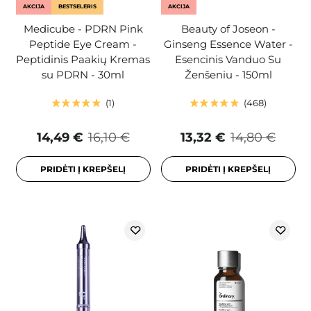
AKCIJA
BESTSELERIS
AKCIJA
Medicube - PDRN Pink
Beauty of Joseon -
Peptide Eye Cream -
Ginseng Essence Water -
Peptidinis Paakių Kremas
Esencinis Vanduo Su
su PDRN - 30ml
Ženšeniu - 150ml
1
468
14,49 €
16,10 €
13,32 €
14,80 €
PRIDĖTI Į KREPŠELĮ
PRIDĖTI Į KREPŠELĮ