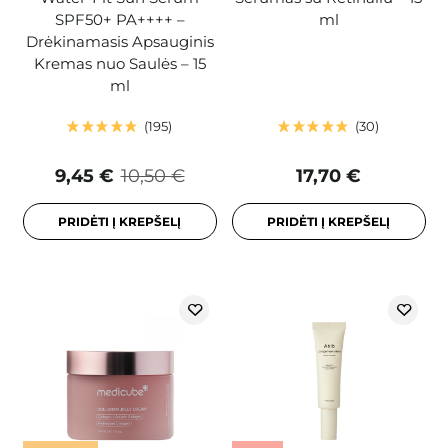
SPF50+ PA++++ –
ml
Drėkinamasis Apsauginis
Kremas nuo Saulės – 15
ml
195
30
9,45 €
10,50 €
17,70 €
PRIDĖTI Į KREPŠELĮ
PRIDĖTI Į KREPŠELĮ