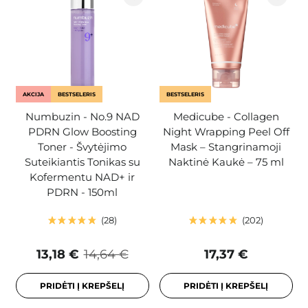
AKCIJA
BESTSELERIS
BESTSELERIS
Numbuzin - No.9 NAD
Medicube - Collagen
PDRN Glow Boosting
Night Wrapping Peel Off
Toner - Švytėjimo
Mask – Stangrinamoji
Suteikiantis Tonikas su
Naktinė Kaukė – 75 ml
Kofermentu NAD+ ir
PDRN - 150ml
28
202
13,18 €
14,64 €
17,37 €
PRIDĖTI Į KREPŠELĮ
PRIDĖTI Į KREPŠELĮ