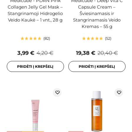
Medicube - PDRN Pink
Medicube - Deep Vita C
Collagen Jelly Gel Mask –
Capsule Cream –
Stangrinamoji Hidrogelio
Šviesinamasis ir
Veido Kaukė – 1 vnt., 28 g
Stangrinamasis Veido
Kremas – 55 g
82
52
3,99 €
4,20 €
19,38 €
20,40 €
PRIDĖTI Į KREPŠELĮ
PRIDĖTI Į KREPŠELĮ