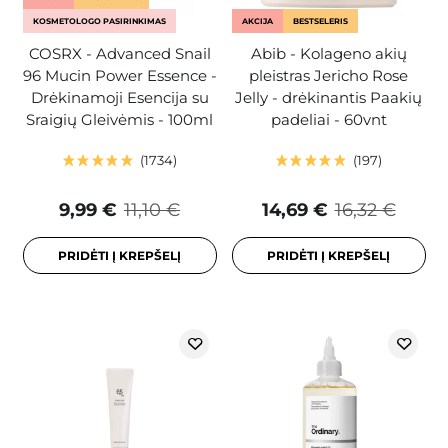
KOSMETOLOGO PASIRINKIMAS
AKCIJA
BESTSELERIS
COSRX - Advanced Snail
Abib - Kolageno akių
96 Mucin Power Essence -
pleistras Jericho Rose
Drėkinamoji Esencija su
Jelly - drėkinantis Paakių
Sraigių Gleivėmis - 100ml
padeliai - 60vnt
1734
197
9,99 €
11,10 €
14,69 €
16,32 €
PRIDĖTI Į KREPŠELĮ
PRIDĖTI Į KREPŠELĮ