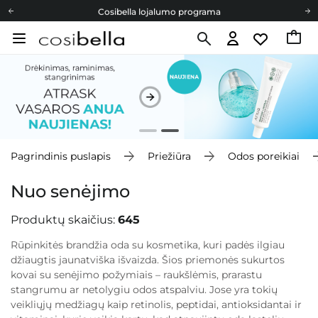
Cosibella lojalumo programa
Nemokamas pristatymas nuo 40,00 €
Dovanų Kortelės
Cosibella lojalumo programa
Nemokamas pristatymas nuo 40,00 €
Dovanų Kortelės
Pagrindinis puslapis
Priežiūra
Odos poreikiai
Nuo senėjimo
Produktų skaičius:
645
Rūpinkitės brandžia oda su kosmetika, kuri padės ilgiau
džiaugtis jaunatviška išvaizda. Šios priemonės sukurtos
kovai su senėjimo požymiais – raukšlėmis, prarastu
stangrumu ar netolygiu odos atspalviu. Jose yra tokių
veikliųjų medžiagų kaip retinolis, peptidai, antioksidantai ir