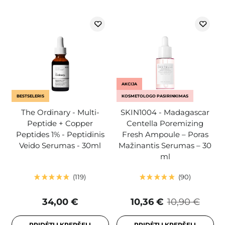
AKCIJA
BESTSELERIS
KOSMETOLOGO PASIRINKIMAS
The Ordinary - Multi-
SKIN1004 - Madagascar
Peptide + Copper
Centella Poremizing
Peptides 1% - Peptidinis
Fresh Ampoule – Poras
Veido Serumas - 30ml
Mažinantis Serumas – 30
ml
119
90
34,00 €
10,36 €
10,90 €
PRIDĖTI Į KREPŠELĮ
PRIDĖTI Į KREPŠELĮ