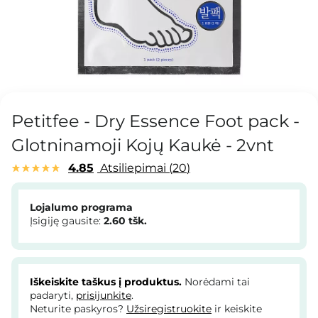
Petitfee - Dry Essence Foot pack -
Glotninamoji Kojų Kaukė - 2vnt
4.85
Atsiliepimai
20
Lojalumo programa
Įsigiję gausite:
2.60
tšk.
Iškeiskite taškus į produktus.
Norėdami tai
padaryti,
prisijunkite
.
Neturite paskyros?
Užsiregistruokite
ir keiskite