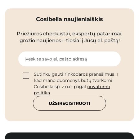
Cosibella naujienlaiškis
Priežiūros checklistai, ekspertų patarimai,
grožio naujienos – tiesiai į Jūsų el. paštą!
Įveskite savo el. pašto adresą
Sutinku gauti rinkodaros pranešimus ir
kad mano duomenys būtų tvarkomi
Cosibella sp. z o.o. pagal
privatumo
politiką
.
UŽSIREGISTRUOTI