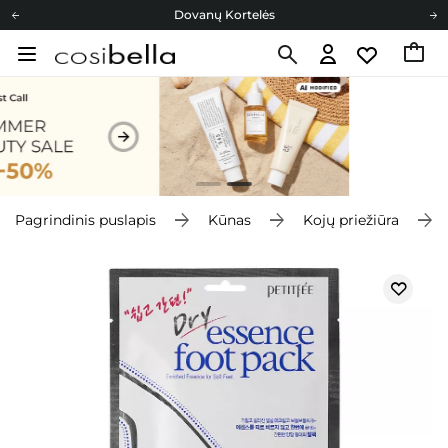
Dovanų Kortelės
Cosibella lojalumo programa
Nemokamas pristatymas nuo 40,00 €
Dovanų Kortelės
Pagrindinis puslapis
Kūnas
Kojų priežiūra