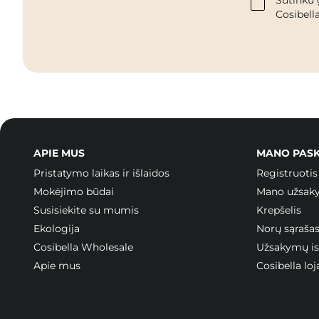
Cosibella
APIE MUS
MANO PAS
Pristatymo laikas ir išlaidos
Registruotis
Mokėjimo būdai
Mano užsak
Susisiekite su mumis
Krepšelis
Ekologija
Norų sąraša
Cosibella Wholesale
Užsakymų ist
Apie mus
Cosibella l