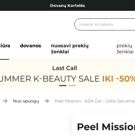
Dovanų Kortelės
Cosibella lojalumo programa
Nemokamas pristatymas nuo 40,00 €
Dovanų Kortelės
žiūra
dovanos
nuosavi prekių
prekių
ženklai
ženklai
Nuo spuogų
Peel Mission - AZA Gel - Gelis-Seruma
Peel Missio