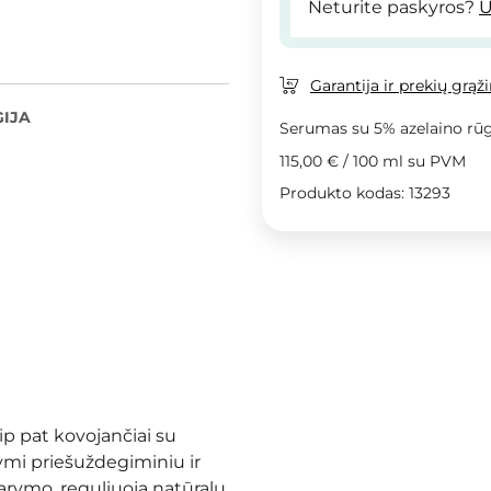
Neturite paskyros?
U
Garantija ir prekių grąž
IJA
Serumas su 5% azelaino rūg
115,00 €
/
100 ml
su PVM
Produkto kodas: 13293
ip pat kovojančiai su
žymi priešuždegiminiu ir
rymo, reguliuoja natūralų