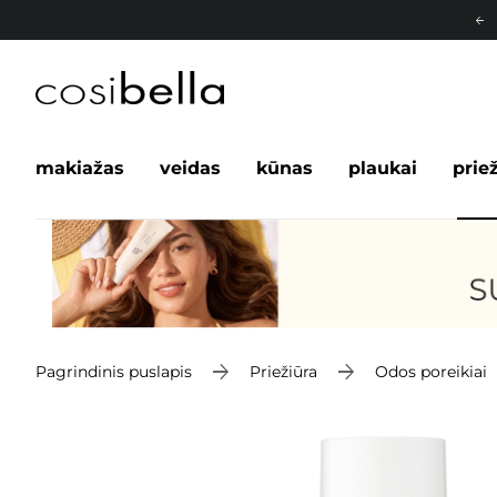
makiažas
veidas
kūnas
plaukai
prie
Pagrindinis puslapis
Priežiūra
Odos poreikiai