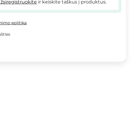
žsiregistruokite
ir keiskite taškus į produktus.
inimo politika
šties