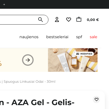
0,00 €
naujienos
bestseleriai
spf
sale
s į Spuogus Linkusiai Odai - 30ml
n - AZA Gel - Gelis-