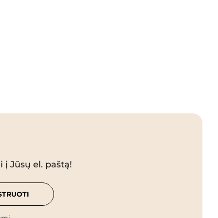
 į Jūsų el. paštą!
STRUOTI
omi