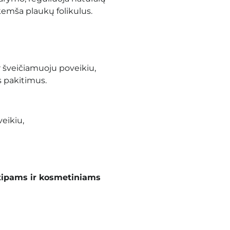
kemša plaukų folikulus.
 šveičiamuoju poveikiu,
s pakitimus.
eikiu,
tipams ir kosmetiniams