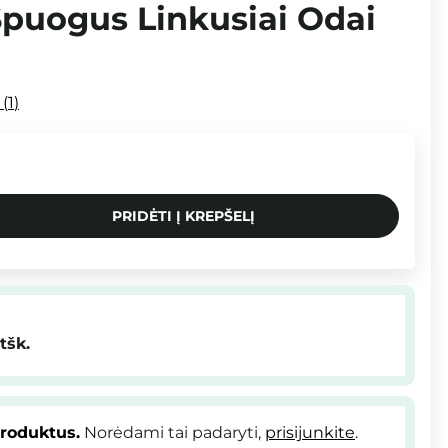
Spuogus Linkusiai Odai
i
1
.
PRIDĖTI Į KREPŠELĮ
tšk.
produktus.
Norėdami tai padaryti,
prisijunkite
.