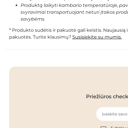
Produktą laikyti kambario temperatūroje, pa
svyravimai transportuojant neturi įtakos prod
savybėms.
* Produkto sudėtis ir pakuotė gali keistis. Naujausią 
pakuotės. Turite klausimų?
Susisiekite su mumis.
Priežiūros checkl
Įveskite savo
Sutinku 