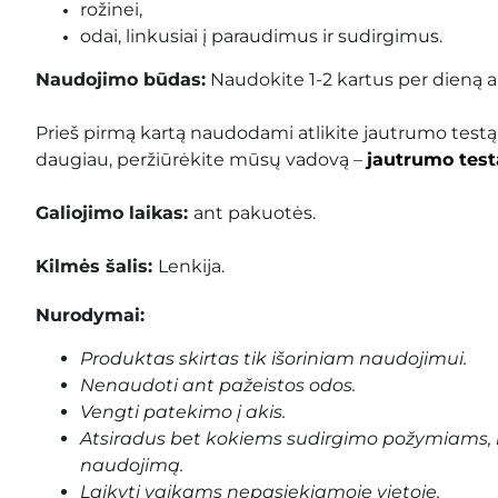
rožinei,
odai, linkusiai į paraudimus ir sudirgimus.
Naudojimo būdas:
Naudokite 1-2 kartus per dieną 
Prieš pirmą kartą naudodami atlikite jautrumo testą
daugiau, peržiūrėkite mūsų vadovą –
jautrumo test
Galiojimo laikas:
ant pakuotės.
Kilmės šalis:
Lenkija.
Nurodymai:
Produktas skirtas tik išoriniam naudojimui.
Nenaudoti ant pažeistos odos.
Vengti patekimo į akis.
Atsiradus bet kokiems sudirgimo požymiams, 
naudojimą.
Laikyti vaikams nepasiekiamoje vietoje.