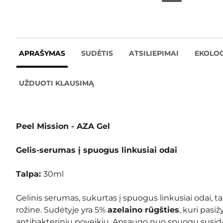
APRAŠYMAS
SUDĖTIS
ATSILIEPIMAI
EKOLOG
UŽDUOTI KLAUSIMĄ
Peel Mission - AZA Gel
Gelis-serumas į spuogus linkusiai odai
Talpa:
30ml
Gelinis serumas, sukurtas į spuogus linkusiai odai, ta
rožine. Sudėtyje yra 5%
azelaino rūgšties
, kuri pasi
antibakteriniu poveikiu. Apsaugo nuo spuogų susida