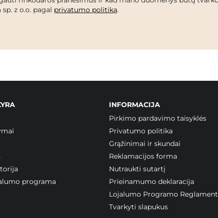
 sp. z o.o. pagal
privatumo politiką
.
KYRA
INFORMACIJA
Pirkimo pardavimo taisyklės
ymai
Privatumo politika
Grąžinimai ir skundai
s
Reklamacijos forma
orija
Nutraukti sutartį
ojalumo programa
Prieinamumo deklaracija
Lojalumo Programo Reglament
Tvarkyti slapukus