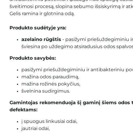
šveitimosi procesą, slopina sebumo išsiskyrimą ir at
Gelis ramina ir glotnina odą.
Produkto sudėtyje yra:
azelaino rūgštis
-
pasižymi priešuždegiminiu ir
šviesina po uždegimo atsiradusius odos spalvo
Produkto savybės:
pasižymi priešuždegiminiu ir antibakteriniu pov
mažina odos paraudimą,
mažina rožinės pokyčius,
švelnina sudirgimus.
Gamintojas rekomenduoja šį gaminį šiems odos 
defektams:
į spuogus linkusiai odai,
jautriai odai,