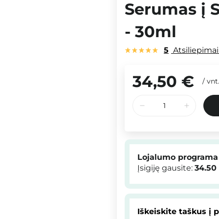
Serumas į 
- 30ml
5
Atsiliepima
34,50 €
/
vnt
Lojalumo programa
Įsigiję gausite:
34.50
Iškeiskite taškus į 