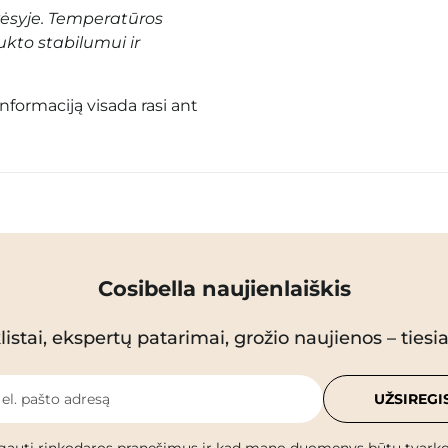
vėsyje. Temperatūros
ukto stabilumui ir
informaciją visada rasi ant
Cosibella naujienlaiškis
istai, ekspertų patarimai, grožio naujienos – tiesiai
 el. pašto adresą
UŽSIREGI
gauti rinkodaros pranešimus ir kad mano duomenys būtų tvark