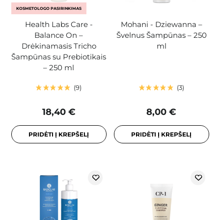
KOSMETOLOGO PASIRINKIMAS
Health Labs Care -
Mohani - Dziewanna –
Balance On –
Švelnus Šampūnas – 250
Drėkinamasis Tricho
ml
Šampūnas su Prebiotikais
– 250 ml
9
3
18,40 €
8,00 €
PRIDĖTI Į KREPŠELĮ
PRIDĖTI Į KREPŠELĮ