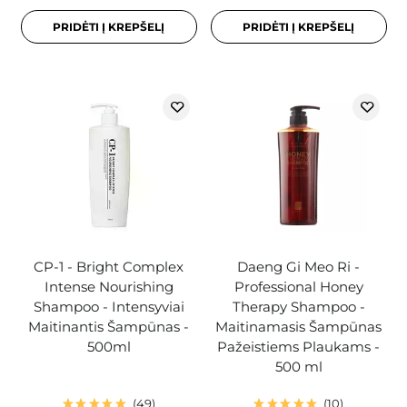
PRIDĖTI Į KREPŠELĮ
PRIDĖTI Į KREPŠELĮ
CP-1 - Bright Complex
Daeng Gi Meo Ri -
Intense Nourishing
Professional Honey
Shampoo - Intensyviai
Therapy Shampoo -
Maitinantis Šampūnas -
Maitinamasis Šampūnas
500ml
Pažeistiems Plaukams -
500 ml
49
10