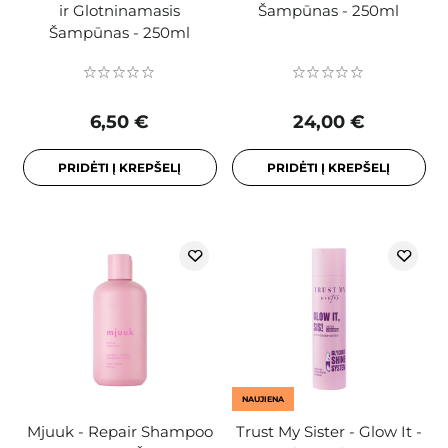
ir Glotninamasis
Šampūnas - 250ml
Šampūnas - 250ml
6,50 €
24,00 €
PRIDĖTI Į KREPŠELĮ
PRIDĖTI Į KREPŠELĮ
NAUJIENA
Mjuuk - Repair Shampoo
Trust My Sister - Glow It -