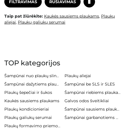
FILTRAVIMAS
RŪŠIAVIMAS
Taip pat žiūrėkite:
Kaukės sausiems plaukams
,
Plaukų
aliejai
,
Plaukų galiukų serumai
TOP kategorijos
Plaukų aliejai
Šampūnai nuo plaukų slinkimo
Šampūnai be SLS ir SLES
Šampūnai dažytiems plaukams
Plaukų šepečiai ir šukos
Šampūnai riebiems plaukams
Kaukės sausiems plaukams
Galvos odos šveitikliai
Plaukų kondicionieriai
Šampūnai sausiems plaukams
Plaukų galiukų serumai
Šampūnai garbanotiems plaukams
Plaukų formavimo priemonės