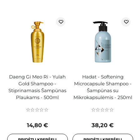
Daeng Gi Meo Ri - Yulah
Hadat - Softening
Gold Shampoo -
Microcapsule Shampoo -
Stiprinamasis Šampūnas
Šampūnas su
Plaukams - 500ml
Mikrokapsulėmis - 250ml
14,80 €
38,20 €
PRIDĖTI Į KREPŠELĮ
PRIDĖTI Į KREPŠELĮ