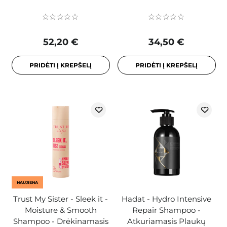
52,20 €
34,50 €
PRIDĖTI Į KREPŠELĮ
PRIDĖTI Į KREPŠELĮ
NAUJIENA
Trust My Sister - Sleek it -
Hadat - Hydro Intensive
Moisture & Smooth
Repair Shampoo -
Shampoo - Drėkinamasis
Atkuriamasis Plaukų