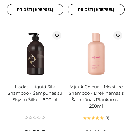
PRIDĖTI Į KREPŠELĮ
PRIDĖTI Į KREPŠELĮ
Hadat - Liquid Silk
Mjuuk Colour + Moisture
Shampoo - Šampūnas su
Shampoo - Drėkinamasis
Skystu Šilku - 800ml
Šampūnas Plaukams -
250ml
1