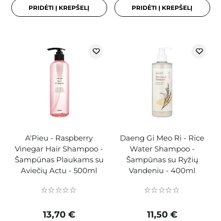
PRIDĖTI Į KREPŠELĮ
PRIDĖTI Į KREPŠELĮ
A'Pieu - Raspberry
Daeng Gi Meo Ri - Rice
Vinegar Hair Shampoo -
Water Shampoo -
Šampūnas Plaukams su
Šampūnas su Ryžių
Aviečių Actu - 500ml
Vandeniu - 400ml
13,70 €
11,50 €