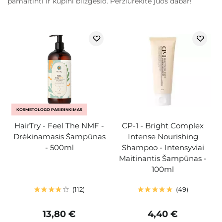
pamaitinti ir kupini blizgesio. Peržiūrėkite juos dabar!
KOSMETOLOGO PASIRINKIMAS
HairTry - Feel The NMF -
CP-1 - Bright Complex
Drėkinamasis Šampūnas
Intense Nourishing
- 500ml
Shampoo - Intensyviai
Maitinantis Šampūnas -
100ml
112
49
13,80 €
4,40 €