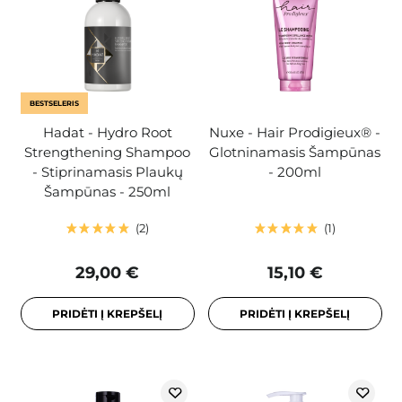
BESTSELERIS
Hadat - Hydro Root
Nuxe - Hair Prodigieux® -
Strengthening Shampoo
Glotninamasis Šampūnas
- Stiprinamasis Plaukų
- 200ml
Šampūnas - 250ml
2
1
29,00 €
15,10 €
PRIDĖTI Į KREPŠELĮ
PRIDĖTI Į KREPŠELĮ