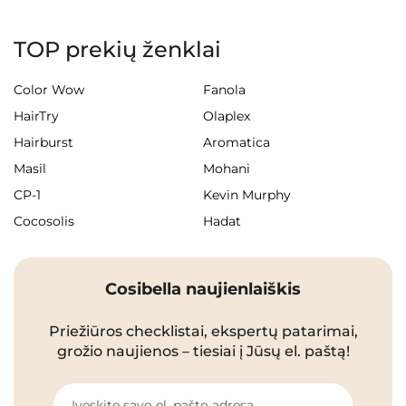
TOP prekių ženklai
Color Wow
Fanola
HairTry
Olaplex
Hairburst
Aromatica
Masil
Mohani
CP-1
Kevin Murphy
Cocosolis
Hadat
Cosibella naujienlaiškis
Priežiūros checklistai, ekspertų patarimai,
grožio naujienos – tiesiai į Jūsų el. paštą!
Įveskite savo el. pašto adresą