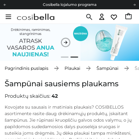
Cosibella lojalumo programa
Nemokamas pristatymas nuo 40,00 €
Dovanų Kortelės
Cosibella lojalumo programa
Nemokamas pristatymas nuo 40,00 €
Dovanų Kortelės
Pagrindinis puslapis
Plaukai
Šampūnai
Š
Šampūnai sausiems plaukams
Produktų skaičius:
42
Kovojate su sausais ir matiniais plaukais? COSIBELLOS
asortimente rasite daug drėkinamųjų produktų, įskaitant
šampūnus. Jie rūpinasi kruopščiu galvos odos valymu, o jų
papildomos sudedamosios dalys puoselėja sruogas ir
suteikia joms drėgmės. Jų dėka plaukai tampa minkštesni,