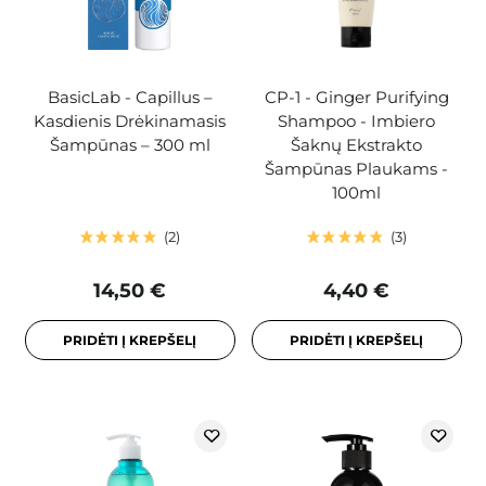
BasicLab - Capillus –
CP-1 - Ginger Purifying
Kasdienis Drėkinamasis
Shampoo - Imbiero
Šampūnas – 300 ml
Šaknų Ekstrakto
Šampūnas Plaukams -
100ml
2
3
14,50 €
4,40 €
PRIDĖTI Į KREPŠELĮ
PRIDĖTI Į KREPŠELĮ