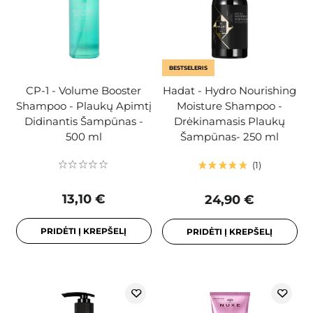
BESTSELERIS
CP-1 - Volume Booster
Hadat - Hydro Nourishing
Shampoo - Plaukų Apimtį
Moisture Shampoo -
Didinantis Šampūnas -
Drėkinamasis Plaukų
500 ml
Šampūnas- 250 ml
1
13,10 €
24,90 €
PRIDĖTI Į KREPŠELĮ
PRIDĖTI Į KREPŠELĮ