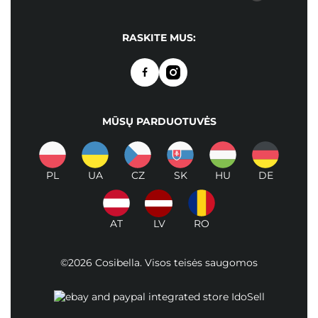
RASKITE MUS:
MŪSŲ PARDUOTUVĖS
PL
UA
CZ
SK
HU
DE
AT
LV
RO
©2026 Cosibella. Visos teisės saugomos