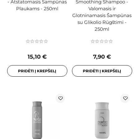
- Atstatomasis Šampūnas
Smoothing Shampoo -
Plaukams - 250ml
Valomasis ir
Glotninamasis Šampūnas
su Glikolio Rūgštimi -
250ml
15,10 €
7,90 €
PRIDĖTI Į KREPŠELĮ
PRIDĖTI Į KREPŠELĮ