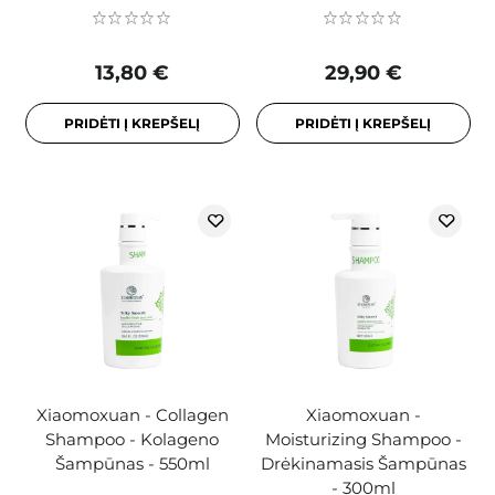
13,80 €
29,90 €
PRIDĖTI Į KREPŠELĮ
PRIDĖTI Į KREPŠELĮ
Xiaomoxuan - Collagen
Xiaomoxuan -
Shampoo - Kolageno
Moisturizing Shampoo -
Šampūnas - 550ml
Drėkinamasis Šampūnas
- 300ml