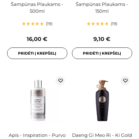
Šampūnas Plaukams -
Šampūnas Plaukams -
500ml
150ml
19
19
16,00 €
9,10 €
PRIDĖTI Į KREPŠELĮ
PRIDĖTI Į KREPŠELĮ
Apis - Inspiration - Purvo
Daeng Gi Meo Ri - Ki Gold