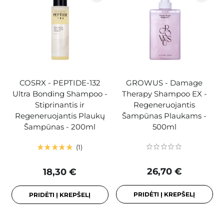
COSRX - PEPTIDE-132
GROWUS - Damage
Ultra Bonding Shampoo -
Therapy Shampoo EX -
Stiprinantis ir
Regeneruojantis
Regeneruojantis Plaukų
Šampūnas Plaukams -
Šampūnas - 200ml
500ml
1
26,70 €
18,30 €
PRIDĖTI Į KREPŠELĮ
PRIDĖTI Į KREPŠELĮ