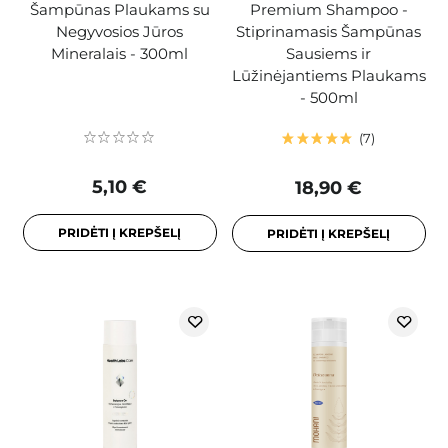
Šampūnas Plaukams su
Premium Shampoo -
Negyvosios Jūros
Stiprinamasis Šampūnas
Mineralais - 300ml
Sausiems ir
Lūžinėjantiems Plaukams
- 500ml
7
5,10 €
18,90 €
PRIDĖTI Į KREPŠELĮ
PRIDĖTI Į KREPŠELĮ