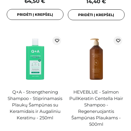
64,50 €
14,40 €
PRIDĖTI Į KREPŠELĮ
PRIDĖTI Į KREPŠELĮ
Q+A - Strengthening
HEVEBLUE - Salmon
Shampoo - Stiprinamasis
PullKeratin Centella Hair
Plaukų Šampūnas su
Shampoo -
Keramidais ir Augaliniu
Regeneruojantis
Keratinu - 250ml
Šampūnas Plaukams -
500ml