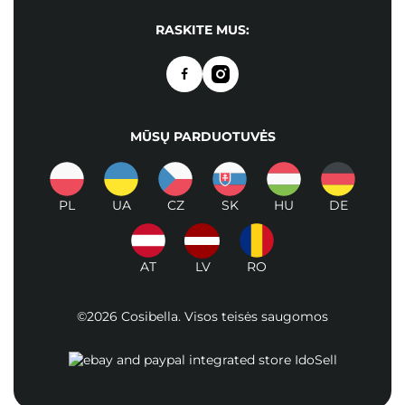
RASKITE MUS:
MŪSŲ PARDUOTUVĖS
PL
UA
CZ
SK
HU
DE
AT
LV
RO
©2026 Cosibella. Visos teisės saugomos