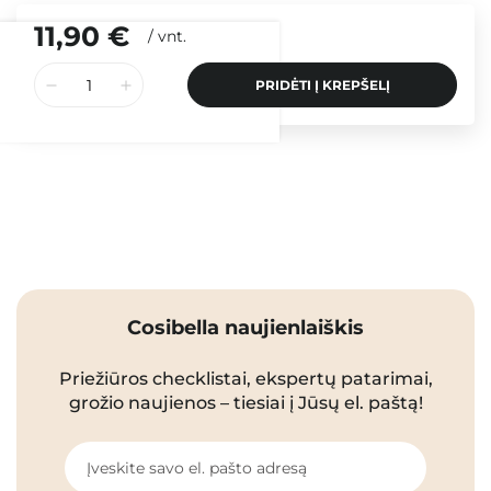
11,90 €
/
vnt.
PRIDĖTI Į KREPŠELĮ
Cosibella naujienlaiškis
Priežiūros checklistai, ekspertų patarimai,
grožio naujienos – tiesiai į Jūsų el. paštą!
Įveskite savo el. pašto adresą