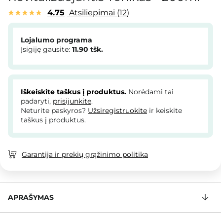
4.75
Atsiliepimai
12
Lojalumo programa
Įsigiję gausite:
11.90
tšk.
Iškeiskite taškus į produktus.
Norėdami tai
padaryti,
prisijunkite
.
Neturite paskyros?
Užsiregistruokite
ir keiskite
taškus į produktus.
Garantija ir prekių grąžinimo politika
APRAŠYMAS