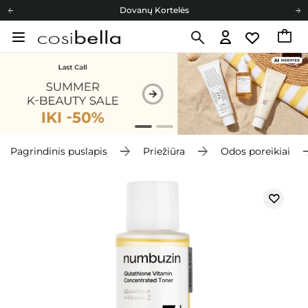
Dovanų Kortelės
Cosibella lojalumo programa
Nemokamas pristatymas nuo 40,00 €
Dovanų Kortelės
Pagrindinis puslapis
Priežiūra
Odos poreikiai