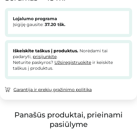
Lojalumo programa
Įsigiję gausite:
37.20
tšk.
Iškeiskite taškus į produktus.
Norėdami tai
padaryti,
prisijunkite
.
Neturite paskyros?
Užsiregistruokite
ir keiskite
taškus į produktus.
Garantija ir prekių grąžinimo politika
Panašūs produktai, prieinami
pasiūlyme