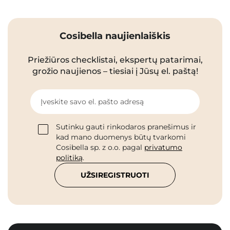
Cosibella naujienlaiškis
Priežiūros checklistai, ekspertų patarimai,
grožio naujienos – tiesiai į Jūsų el. paštą!
Įveskite savo el. pašto adresą
Sutinku gauti rinkodaros pranešimus ir
kad mano duomenys būtų tvarkomi
Cosibella sp. z o.o. pagal
privatumo
politiką
.
UŽSIREGISTRUOTI