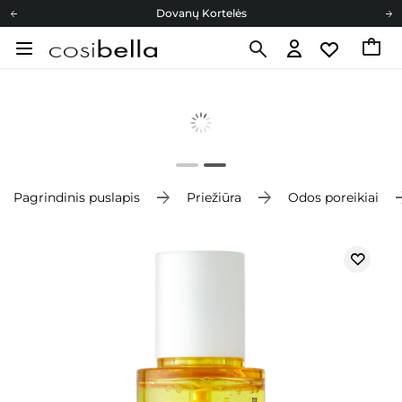
Dovanų Kortelės
Cosibella lojalumo programa
Nemokamas pristatymas nuo 40,00 €
Dovanų Kortelės
Pagrindinis puslapis
Priežiūra
Odos poreikiai