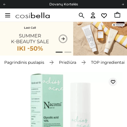
Dovanų Kortelės
Cosibella lojalumo programa
Nemokamas pristatymas nuo 40,00 €
Dovanų Kortelės
Pagrindinis puslapis
Priežiūra
TOP ingredientai