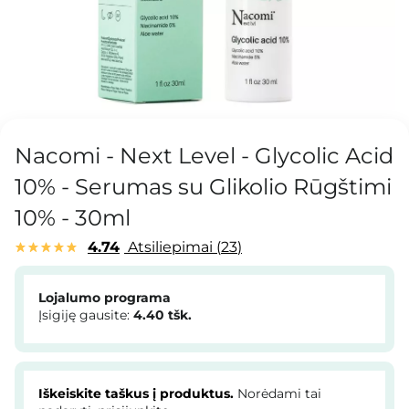
Nacomi - Next Level - Glycolic Acid
10% - Serumas su Glikolio Rūgštimi
10% - 30ml
4.74
Atsiliepimai
23
Lojalumo programa
Įsigiję gausite:
4.40
tšk.
Iškeiskite taškus į produktus.
Norėdami tai