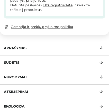
padaryti,
prisijunkite
.
Neturite paskyros?
Užsiregistruokite
ir keiskite
taškus į produktus.
Garantija ir prekių grąžinimo politika
APRAŠYMAS
SUDĖTIS
NURODYMAI
ATSILIEPIMAI
EKOLOGIJA