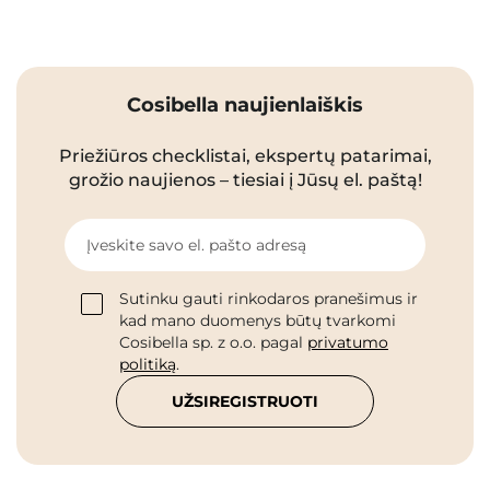
Cosibella naujienlaiškis
Priežiūros checklistai, ekspertų patarimai,
grožio naujienos – tiesiai į Jūsų el. paštą!
Įveskite savo el. pašto adresą
Sutinku gauti rinkodaros pranešimus ir
kad mano duomenys būtų tvarkomi
Cosibella sp. z o.o. pagal
privatumo
politiką
.
UŽSIREGISTRUOTI