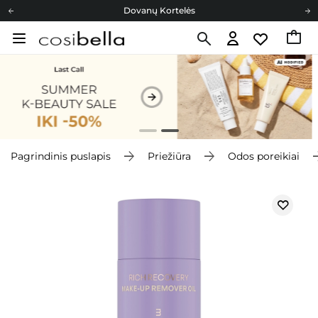
Dovanų Kortelės
Cosibella lojalumo programa
Nemokamas pristatymas nuo 40,00 €
Dovanų Kortelės
Pagrindinis puslapis
Priežiūra
Odos poreikiai