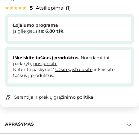
5
Atsiliepimai
1
Lojalumo programa
Įsigiję gausite:
6.80
tšk.
Iškeiskite taškus į produktus.
Norėdami tai
padaryti,
prisijunkite
.
Neturite paskyros?
Užsiregistruokite
ir keiskite
taškus į produktus.
Garantija ir prekių grąžinimo politika
APRAŠYMAS