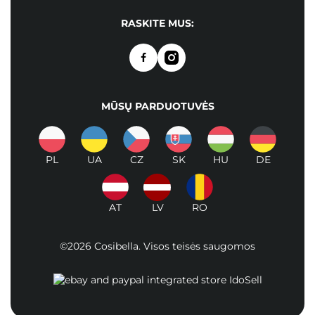
RASKITE MUS:
MŪSŲ PARDUOTUVĖS
PL
UA
CZ
SK
HU
DE
AT
LV
RO
©2026 Cosibella. Visos teisės saugomos