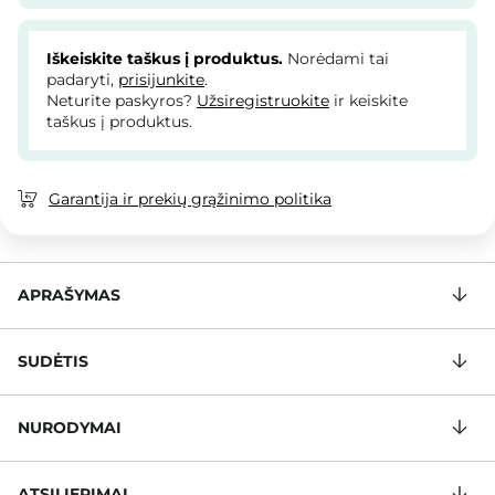
Iškeiskite taškus į produktus.
Norėdami tai
padaryti,
prisijunkite
.
Neturite paskyros?
Užsiregistruokite
ir keiskite
taškus į produktus.
Garantija ir prekių grąžinimo politika
APRAŠYMAS
SUDĖTIS
NURODYMAI
ATSILIEPIMAI