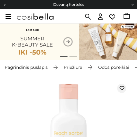
Dovanų Kortelės
Cosibella lojalumo programa
Nemokamas pristatymas nuo 40,00 €
Dovanų Kortelės
Pagrindinis puslapis
Priežiūra
Odos poreikiai