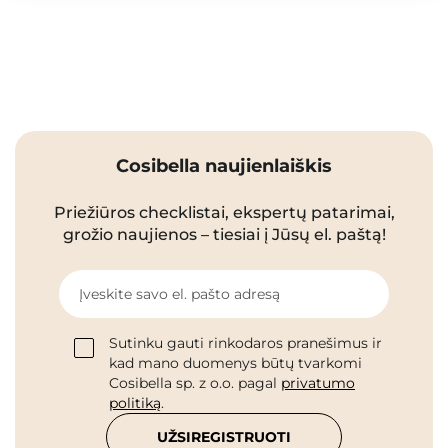
Cosibella naujienlaiškis
Priežiūros checklistai, ekspertų patarimai,
grožio naujienos – tiesiai į Jūsų el. paštą!
Įveskite savo el. pašto adresą
Sutinku gauti rinkodaros pranešimus ir
kad mano duomenys būtų tvarkomi
Cosibella sp. z o.o. pagal
privatumo
politiką
.
UŽSIREGISTRUOTI