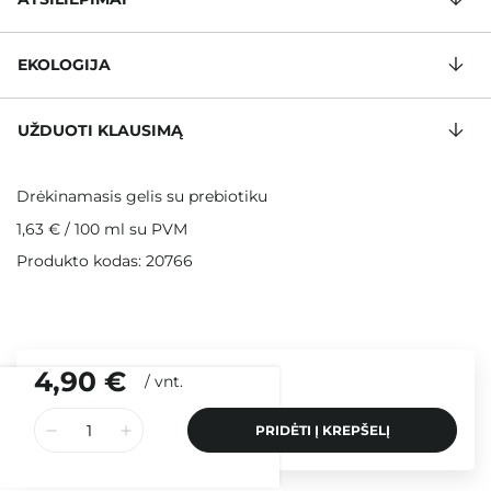
EKOLOGIJA
UŽDUOTI KLAUSIMĄ
Drėkinamasis gelis su prebiotiku
1,63 €
/
100 ml
su PVM
Produkto kodas: 20766
4,90 €
/
vnt.
PRIDĖTI Į KREPŠELĮ