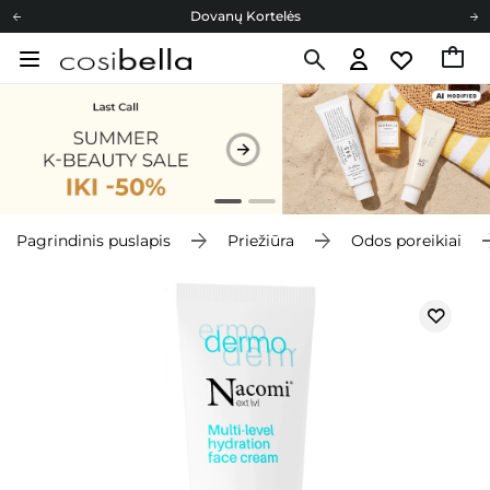
Dovanų Kortelės
Cosibella lojalumo programa
Nemokamas pristatymas nuo 40,00 €
Dovanų Kortelės
Pagrindinis puslapis
Priežiūra
Odos poreikiai