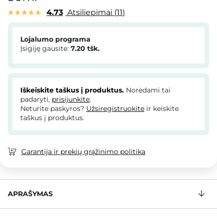
4.73
Atsiliepimai
11
Lojalumo programa
Įsigiję gausite:
7.20
tšk.
Iškeiskite taškus į produktus.
Norėdami tai
padaryti,
prisijunkite
.
Neturite paskyros?
Užsiregistruokite
ir keiskite
taškus į produktus.
Garantija ir prekių grąžinimo politika
APRAŠYMAS