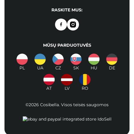
RASKITE MUS:
MŪSŲ PARDUOTUVĖS
PL
UA
CZ
SK
HU
DE
AT
LV
RO
©2026 Cosibella. Visos teisės saugomos