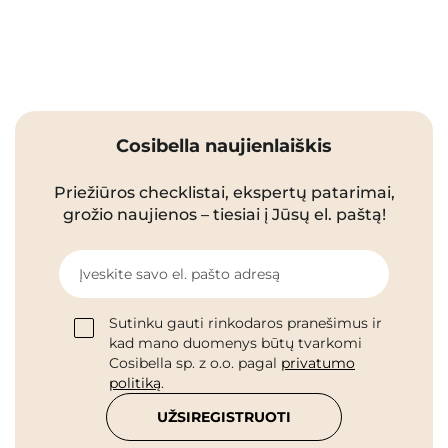
Cosibella naujienlaiškis
Priežiūros checklistai, ekspertų patarimai,
grožio naujienos – tiesiai į Jūsų el. paštą!
Įveskite savo el. pašto adresą
Sutinku gauti rinkodaros pranešimus ir
kad mano duomenys būtų tvarkomi
Cosibella sp. z o.o. pagal
privatumo
politiką
.
UŽSIREGISTRUOTI