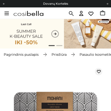
Dovanų Kortelės
Cosibella lojalumo programa
Nemokamas pristatymas nuo 40,00 €
Dovanų Kortelės
Pagrindinis puslapis
Priežiūra
Pasaulio kosmeti