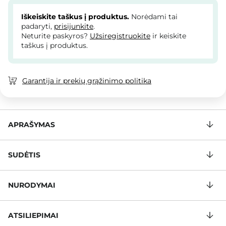
Iškeiskite taškus į produktus.
Norėdami tai
padaryti,
prisijunkite
.
Neturite paskyros?
Užsiregistruokite
ir keiskite
taškus į produktus.
Garantija ir prekių grąžinimo politika
APRAŠYMAS
SUDĖTIS
NURODYMAI
ATSILIEPIMAI