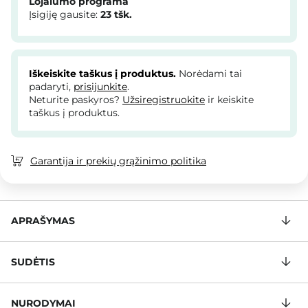
Lojalumo programa
Įsigiję gausite:
23
tšk.
Iškeiskite taškus į produktus.
Norėdami tai
padaryti,
prisijunkite
.
Neturite paskyros?
Užsiregistruokite
ir keiskite
taškus į produktus.
Garantija ir prekių grąžinimo politika
APRAŠYMAS
SUDĖTIS
NURODYMAI