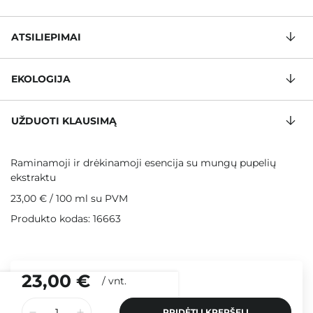
ATSILIEPIMAI
EKOLOGIJA
UŽDUOTI KLAUSIMĄ
Raminamoji ir drėkinamoji esencija su mungų pupelių
ekstraktu
23,00 €
/
100 ml
su PVM
Produkto kodas: 16663
23,00 €
/
vnt.
PRIDĖTI Į KREPŠELĮ