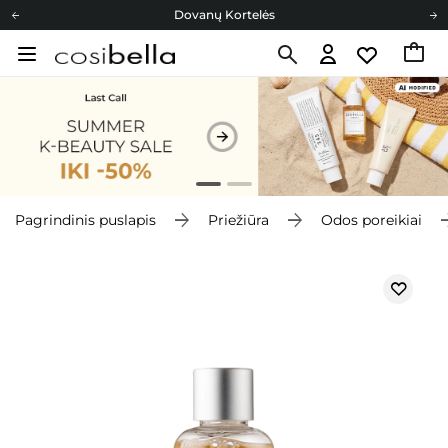
Dovanų Kortelės
Cosibella lojalumo programa
Nemokamas pristatymas nuo 40,00 €
Dovanų Kortelės
Pagrindinis puslapis
Priežiūra
Odos poreikiai