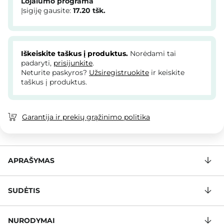
Lojalumo programa
Įsigiję gausite:
17.20
tšk.
Iškeiskite taškus į produktus.
Norėdami tai
padaryti,
prisijunkite
.
Neturite paskyros?
Užsiregistruokite
ir keiskite
taškus į produktus.
Garantija ir prekių grąžinimo politika
APRAŠYMAS
SUDĖTIS
NURODYMAI