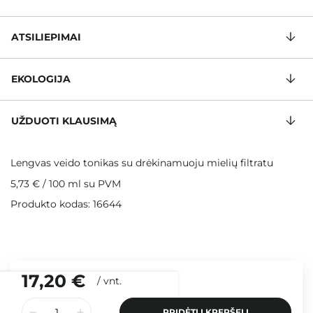
ATSILIEPIMAI
EKOLOGIJA
UŽDUOTI KLAUSIMĄ
Lengvas veido tonikas su drėkinamuoju mielių filtratu
5,73 €
/
100 ml
su PVM
Produkto kodas: 16644
17,20 €
/
vnt.
PRIDĖTI Į KREPŠELĮ