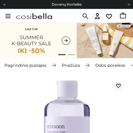
Dovanų Kortelės
Cosibella lojalumo programa
Nemokamas pristatymas nuo 40,00 €
Dovanų Kortelės
Pagrindinis puslapis
Priežiūra
Odos poreikiai