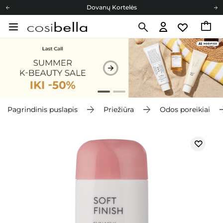
Dovanų Kortelės
Cosibella lojalumo programa
Nemokamas pristatymas nuo 40,00 €
Dovanų Kortelės
Pagrindinis puslapis
Priežiūra
Odos poreikiai