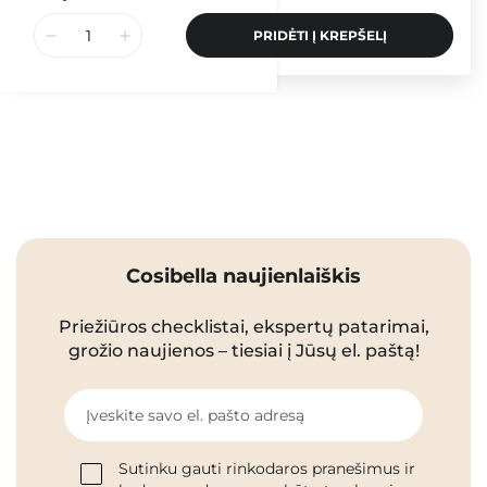
PRIDĖTI Į KREPŠELĮ
Cosibella naujienlaiškis
Priežiūros checklistai, ekspertų patarimai,
grožio naujienos – tiesiai į Jūsų el. paštą!
Įveskite savo el. pašto adresą
Sutinku gauti rinkodaros pranešimus ir