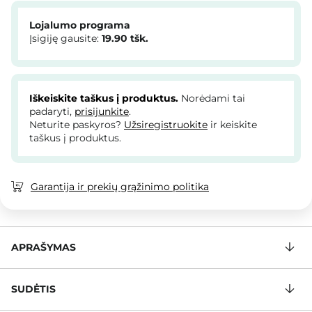
Lojalumo programa
Įsigiję gausite:
19.90
tšk.
Iškeiskite taškus į produktus.
Norėdami tai
padaryti,
prisijunkite
.
Neturite paskyros?
Užsiregistruokite
ir keiskite
taškus į produktus.
Garantija ir prekių grąžinimo politika
APRAŠYMAS
SUDĖTIS