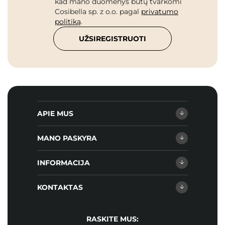
kad mano duomenys būtų tvarkomi
Cosibella sp. z o.o. pagal
privatumo
politiką
.
UŽSIREGISTRUOTI
APIE MUS
MANO PASKYRA
INFORMACIJA
KONTAKTAS
RASKITE MUS: