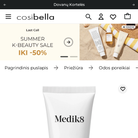
Dovanų Kortelės
Cosibella lojalumo programa
Nemokamas pristatymas nuo 40,00 €
Dovanų Kortelės
Pagrindinis puslapis
Priežiūra
Odos poreikiai