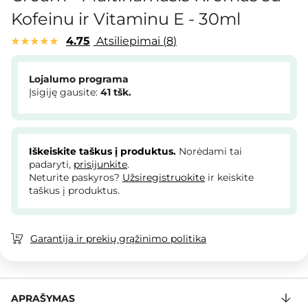
Kofeinu ir Vitaminu E - 30ml
4.75
Atsiliepimai
8
Lojalumo programa
Įsigiję gausite:
41
tšk.
Iškeiskite taškus į produktus.
Norėdami tai
padaryti,
prisijunkite
.
Neturite paskyros?
Užsiregistruokite
ir keiskite
taškus į produktus.
Garantija ir prekių grąžinimo politika
APRAŠYMAS