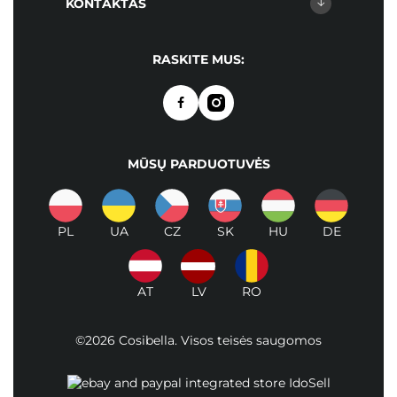
KONTAKTAS
RASKITE MUS:
MŪSŲ PARDUOTUVĖS
PL
UA
CZ
SK
HU
DE
AT
LV
RO
©2026 Cosibella. Visos teisės saugomos