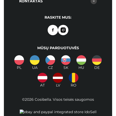
KONTAKTAS
RASKITE MUS:
MŪSŲ PARDUOTUVĖS
PL
UA
CZ
SK
HU
DE
AT
LV
RO
©2026 Cosibella. Visos teisės saugomos