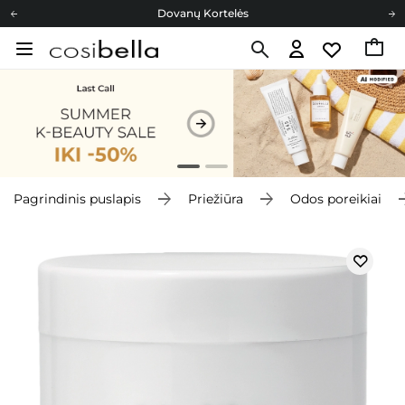
Dovanų Kortelės
Cosibella lojalumo programa
Nemokamas pristatymas nuo 40,00 €
Dovanų Kortelės
Pagrindinis puslapis
Priežiūra
Odos poreikiai