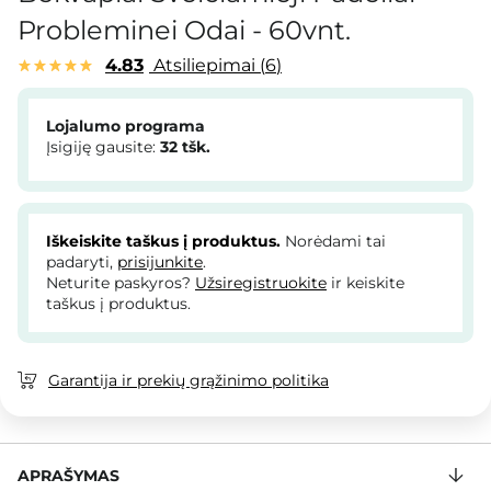
Probleminei Odai - 60vnt.
4.83
Atsiliepimai
6
Lojalumo programa
Įsigiję gausite:
32
tšk.
Iškeiskite taškus į produktus.
Norėdami tai
padaryti,
prisijunkite
.
Neturite paskyros?
Užsiregistruokite
ir keiskite
taškus į produktus.
Garantija ir prekių grąžinimo politika
APRAŠYMAS