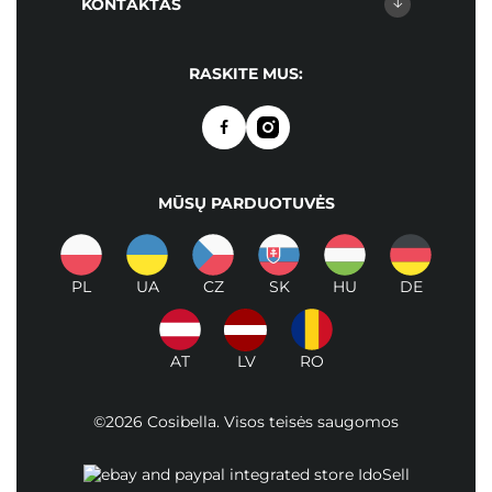
KONTAKTAS
RASKITE MUS:
MŪSŲ PARDUOTUVĖS
PL
UA
CZ
SK
HU
DE
AT
LV
RO
©2026 Cosibella. Visos teisės saugomos