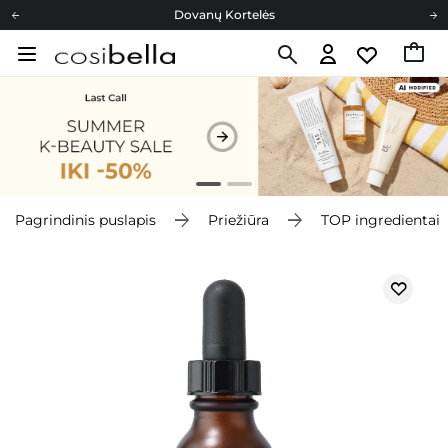
Dovanų Kortelės
Cosibella lojalumo programa
Nemokamas pristatymas nuo 40,00 €
Dovanų Kortelės
Pagrindinis puslapis
Priežiūra
TOP ingredientai