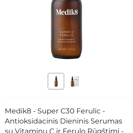
Medik8 - Super C30 Ferulic -
Antioksidacinis Dieninis Serumas
su Vitaminu C ir Ferulo Rūgštimi -