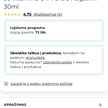
30ml
4.75
Atsiliepimai
4
Lojalumo programa
Įsigiję gausite:
72
tšk.
Iškeiskite taškus į produktus.
Norėdami tai
padaryti,
prisijunkite
.
Neturite paskyros?
Užsiregistruokite
ir keiskite
taškus į produktus.
Garantija ir prekių grąžinimo politika
APRAŠYMAS