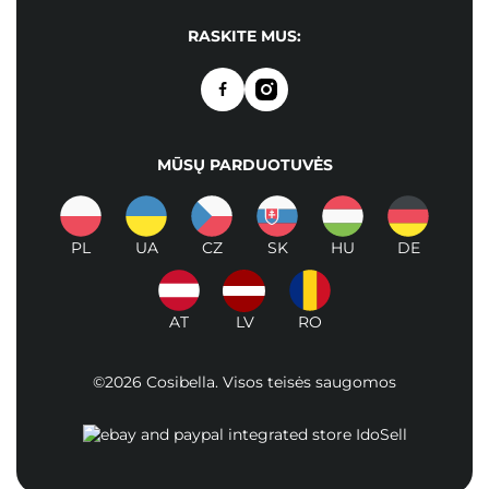
RASKITE MUS:
MŪSŲ PARDUOTUVĖS
PL
UA
CZ
SK
HU
DE
AT
LV
RO
©2026 Cosibella. Visos teisės saugomos