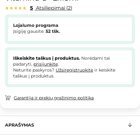
5
Atsiliepimai
2
Lojalumo programa
Įsigiję gausite:
52
tšk.
Iškeiskite taškus į produktus.
Norėdami tai
padaryti,
prisijunkite
.
Neturite paskyros?
Užsiregistruokite
ir keiskite
taškus į produktus.
Garantija ir prekių grąžinimo politika
APRAŠYMAS