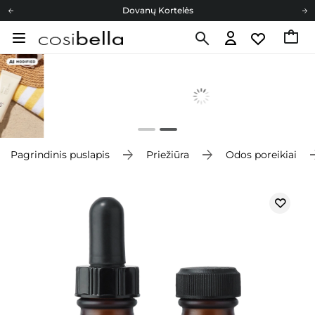
Dovanų Kortelės
Cosibella lojalumo programa
Nemokamas pristatymas nuo 40,00 €
Dovanų Kortelės
Pagrindinis puslapis
Priežiūra
Odos poreikiai