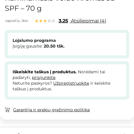
SPF – 70 g
3.25
Atsiliepimai
4
Lojalumo programa
Įsigiję gausite:
20.50
tšk.
Iškeiskite taškus į produktus.
Norėdami tai
padaryti,
prisijunkite
.
Neturite paskyros?
Užsiregistruokite
ir keiskite
taškus į produktus.
Garantija ir prekių grąžinimo politika