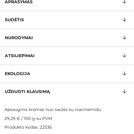
APRAŠYMAS
SUDĖTIS
NURODYMAI
ATSILIEPIMAI
EKOLOGIJA
UŽDUOTI KLAUSIMĄ
Apsauginis kremas nuo saulės su niacinamidu
29,29 €
/
100 g
su PVM
Produkto kodas: 22536