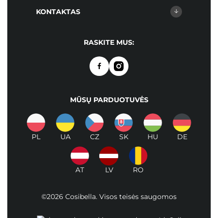
KONTAKTAS
RASKITE MUS:
MŪSŲ PARDUOTUVĖS
PL
UA
CZ
SK
HU
DE
AT
LV
RO
©2026 Cosibella. Visos teisės saugomos