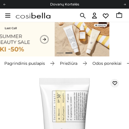
Dovanų Kortelės
Cosibella lojalumo programa
Nemokamas pristatymas nuo 40,00 €
Dovanų Kortelės
Pagrindinis puslapis
Priežiūra
Odos poreikiai