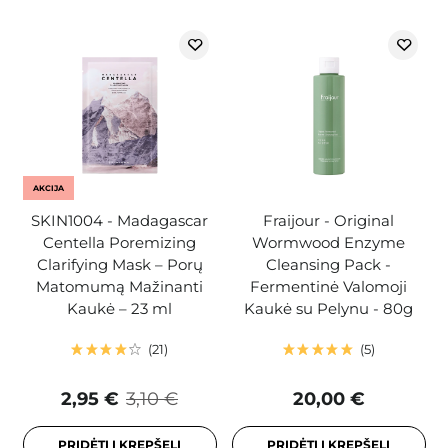
AKCIJA
SKIN1004 - Madagascar
Fraijour - Original
Centella Poremizing
Wormwood Enzyme
Clarifying Mask – Porų
Cleansing Pack -
Matomumą Mažinanti
Fermentinė Valomoji
Kaukė – 23 ml
Kaukė su Pelynu - 80g
21
5
2,95 €
3,10 €
20,00 €
PRIDĖTI Į KREPŠELĮ
PRIDĖTI Į KREPŠELĮ