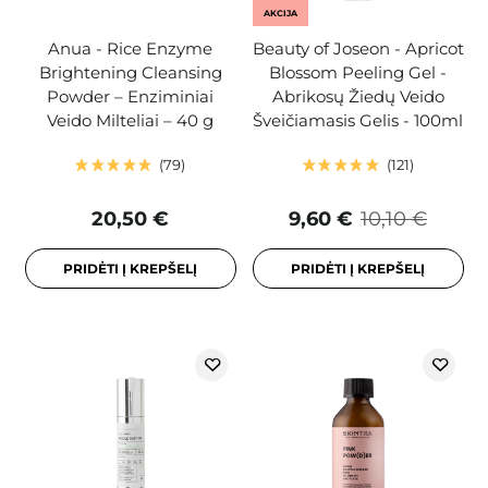
AKCIJA
Anua - Rice Enzyme
Beauty of Joseon - Apricot
Brightening Cleansing
Blossom Peeling Gel -
Powder – Enziminiai
Abrikosų Žiedų Veido
Veido Milteliai – 40 g
Šveičiamasis Gelis - 100ml
79
121
20,50 €
9,60 €
10,10 €
PRIDĖTI Į KREPŠELĮ
PRIDĖTI Į KREPŠELĮ