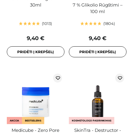
30ml
7 % Glikolio Rūgštimi –
100 ml
1013
1804
9,40 €
9,40 €
PRIDĖTI Į KREPŠELĮ
PRIDĖTI Į KREPŠELĮ
AKCIJA
BESTSELERIS
KOSMETOLOGO PASIRINKIMAS
Medicube - Zero Pore
SkinTra - Destructor -