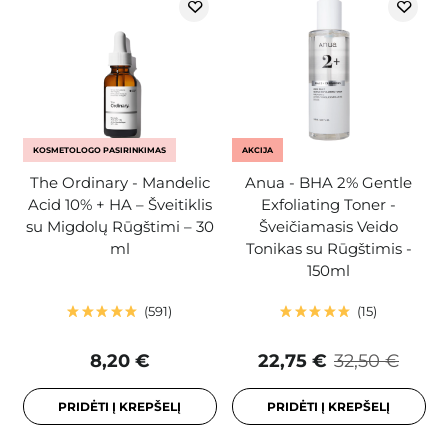
KOSMETOLOGO PASIRINKIMAS
AKCIJA
The Ordinary - Mandelic
Anua - BHA 2% Gentle
Acid 10% + HA – Šveitiklis
Exfoliating Toner -
su Migdolų Rūgštimi – 30
Šveičiamasis Veido
ml
Tonikas su Rūgštimis -
150ml
591
15
8,20 €
22,75 €
32,50 €
PRIDĖTI Į KREPŠELĮ
PRIDĖTI Į KREPŠELĮ