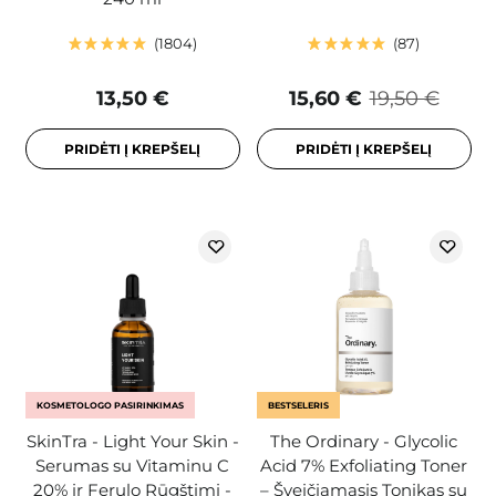
1804
87
13,50 €
15,60 €
19,50 €
PRIDĖTI Į KREPŠELĮ
PRIDĖTI Į KREPŠELĮ
KOSMETOLOGO PASIRINKIMAS
BESTSELERIS
SkinTra - Light Your Skin -
The Ordinary - Glycolic
Serumas su Vitaminu C
Acid 7% Exfoliating Toner
20% ir Ferulo Rūgštimi -
– Šveičiamasis Tonikas su