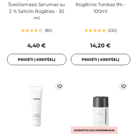
Šveičiamasis Serumas su
Rūgštinis Tonikas 9% -
2 % Salicilo Rūgšties - 30
100ml
ml
80
232
4,40 €
14,20 €
PRIDĖTI Į KREPŠELĮ
PRIDĖTI Į KREPŠELĮ
KOSMETOLOGO PASIRINKIMAS