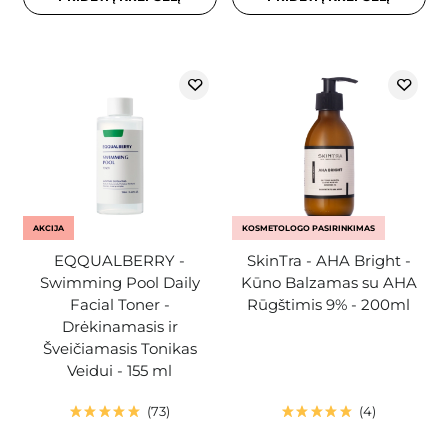
AKCIJA
KOSMETOLOGO PASIRINKIMAS
EQQUALBERRY -
SkinTra - AHA Bright -
Swimming Pool Daily
Kūno Balzamas su AHA
Facial Toner -
Rūgštimis 9% - 200ml
Drėkinamasis ir
Šveičiamasis Tonikas
Veidui - 155 ml
73
4