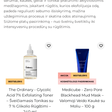
serumai, kaukės, geliai ir tonikai praturtinti aktyviosiomis
medžiagomis, įskaitant rūgštis, kurios eksfolijuoja odą,
padeda reguliuoti sebumo išsiskyrimą, mažina
uždegiminius procesus ir skatina odos atsinaujinimą.
Siūlome platų pasirinkimą – nuo švelnių šveitiklių iki
intensyvesnių procedūrų su rūgštimis.
AKCIJA
BESTSELERIS
BESTSELERIS
KOSMETOLOGO PASIRINKIMAS
The Ordinary - Glycolic
Medicube - Zero Pore
Acid 7% Exfoliating Toner
Blackhead Mud Mask –
– Šveičiamasis Tonikas su
Valomoji Veido Kaukė su
7 % Glikolio Rūgštimi –
Moliu – 100 g
240 ml