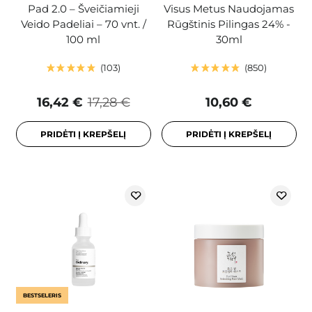
Pad 2.0 – Šveičiamieji
Visus Metus Naudojamas
Veido Padeliai – 70 vnt. /
Rūgštinis Pilingas 24% -
100 ml
30ml
103
850
16,42 €
17,28 €
10,60 €
PRIDĖTI Į KREPŠELĮ
PRIDĖTI Į KREPŠELĮ
BESTSELERIS