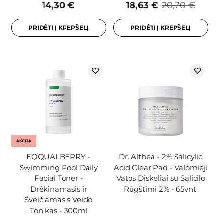
14,30 €
18,63 €
20,70 €
PRIDĖTI Į KREPŠELĮ
PRIDĖTI Į KREPŠELĮ
AKCIJA
EQQUALBERRY -
Dr. Althea - 2% Salicylic
Swimming Pool Daily
Acid Clear Pad - Valomieji
Facial Toner -
Vatos Diskeliai su Salicilo
Drėkinamasis ir
Rūgštimi 2% - 65vnt.
Šveičiamasis Veido
Tonikas - 300ml