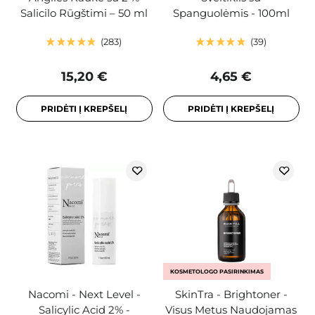
Salicilo Rūgštimi – 50 ml
Spanguolėmis - 100ml
283
39
15,20 €
4,65 €
PRIDĖTI Į KREPŠELĮ
PRIDĖTI Į KREPŠELĮ
KOSMETOLOGO PASIRINKIMAS
Nacomi - Next Level -
SkinTra - Brightoner -
Salicylic Acid 2% -
Visus Metus Naudojamas