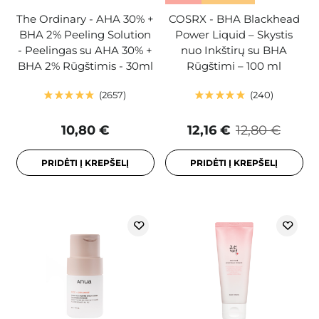
The Ordinary - AHA 30% +
COSRX - BHA Blackhead
BHA 2% Peeling Solution
Power Liquid – Skystis
- Peelingas su AHA 30% +
nuo Inkštirų su BHA
BHA 2% Rūgštimis - 30ml
Rūgštimi – 100 ml
2657
240
10,80 €
12,16 €
12,80 €
PRIDĖTI Į KREPŠELĮ
PRIDĖTI Į KREPŠELĮ