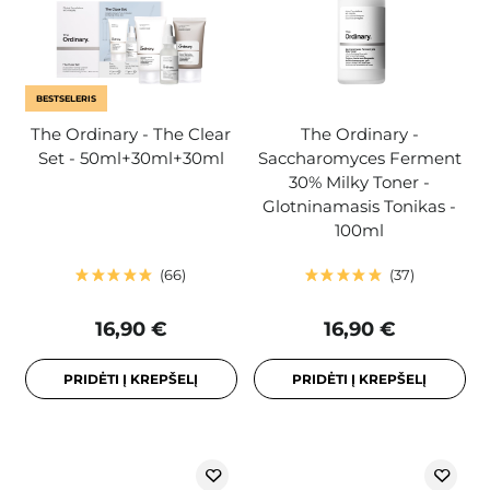
BESTSELERIS
The Ordinary - The Clear
The Ordinary -
Set - 50ml+30ml+30ml
Saccharomyces Ferment
30% Milky Toner -
Glotninamasis Tonikas -
100ml
66
37
16,90 €
16,90 €
PRIDĖTI Į KREPŠELĮ
PRIDĖTI Į KREPŠELĮ