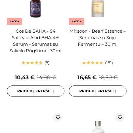
AKCIJA
AKCIJA
Cos De BAHA - S4
Mixsoon - Bean Essence –
Salicylic Acid BHA 4%
Serumas su Sojų
Serum - Serumas su
Fermentu – 30 ml
Salicilo Rūgštimi - 30ml
8
181
10,43 €
14,90 €
16,65 €
18,50 €
PRIDĖTI Į KREPŠELĮ
PRIDĖTI Į KREPŠELĮ