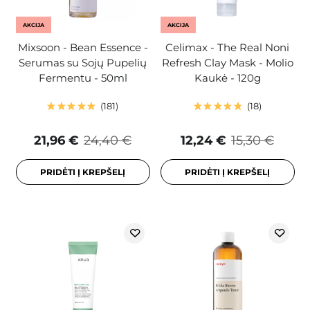
AKCIJA
AKCIJA
Mixsoon - Bean Essence -
Celimax - The Real Noni
Serumas su Sojų Pupelių
Refresh Clay Mask - Molio
Fermentu - 50ml
Kaukė - 120g
181
18
21,96 €
24,40 €
12,24 €
15,30 €
PRIDĖTI Į KREPŠELĮ
PRIDĖTI Į KREPŠELĮ