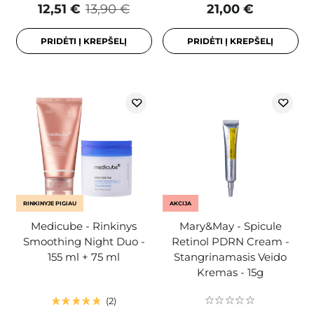
12,51 €
13,90 €
21,00 €
PRIDĖTI Į KREPŠELĮ
PRIDĖTI Į KREPŠELĮ
RINKINYJE PIGIAU
AKCIJA
Medicube - Rinkinys
Mary&May - Spicule
Smoothing Night Duo -
Retinol PDRN Cream -
155 ml + 75 ml
Stangrinamasis Veido
Kremas - 15g
2