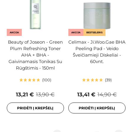
AKCIJA
AKCIJA
BESTSELERIS
Beauty of Joseon - Green
Celimax - Ji.Woo.Gae BHA
Plum Refreshing Toner
Peeling Pad - Veido
AHA + BHA -
Šveičiamieji Diskeliai -
Gaivinamasis Tonikas Su
60vnt.
Rūgštimis - 150ml
100
39
13,21 €
13,90 €
13,41 €
14,90 €
PRIDĖTI Į KREPŠELĮ
PRIDĖTI Į KREPŠELĮ