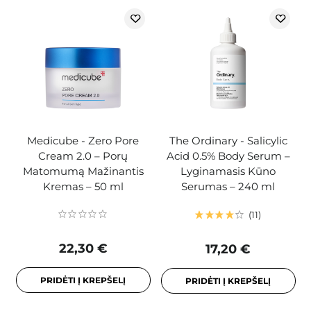
Medicube - Zero Pore
The Ordinary - Salicylic
Cream 2.0 – Porų
Acid 0.5% Body Serum –
Matomumą Mažinantis
Lyginamasis Kūno
Kremas – 50 ml
Serumas – 240 ml
11
22,30 €
17,20 €
PRIDĖTI Į KREPŠELĮ
PRIDĖTI Į KREPŠELĮ