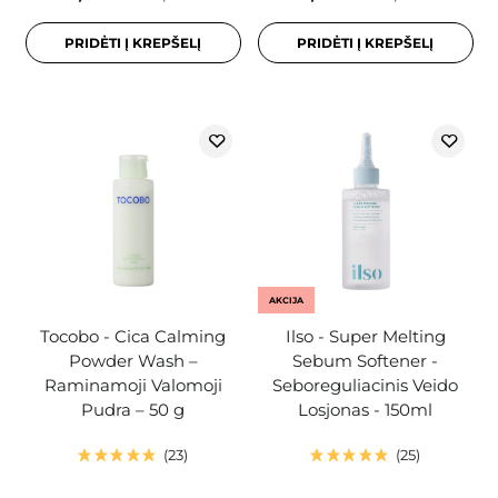
PRIDĖTI Į KREPŠELĮ
PRIDĖTI Į KREPŠELĮ
AKCIJA
Tocobo - Cica Calming
Ilso - Super Melting
Powder Wash –
Sebum Softener -
Raminamoji Valomoji
Seboreguliacinis Veido
Pudra – 50 g
Losjonas - 150ml
23
25