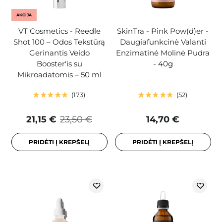
AKCIJA
VT Cosmetics - Reedle
SkinTra - Pink Pow(d)er -
Shot 100 – Odos Tekstūrą
Daugiafunkcinė Valanti
Gerinantis Veido
Enzimatinė Molinė Pudra
Booster'is su
- 40g
Mikroadatomis – 50 ml
173
52
21,15 €
23,50 €
14,70 €
PRIDĖTI Į KREPŠELĮ
PRIDĖTI Į KREPŠELĮ