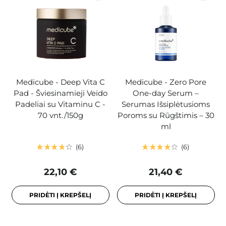
Medicube - Deep Vita C
Medicube - Zero Pore
Pad - Šviesinamieji Veido
One-day Serum –
Padeliai su Vitaminu C -
Serumas Išsiplėtusioms
70 vnt./150g
Poroms su Rūgštimis – 30
ml
6
6
22,10 €
21,40 €
PRIDĖTI Į KREPŠELĮ
PRIDĖTI Į KREPŠELĮ