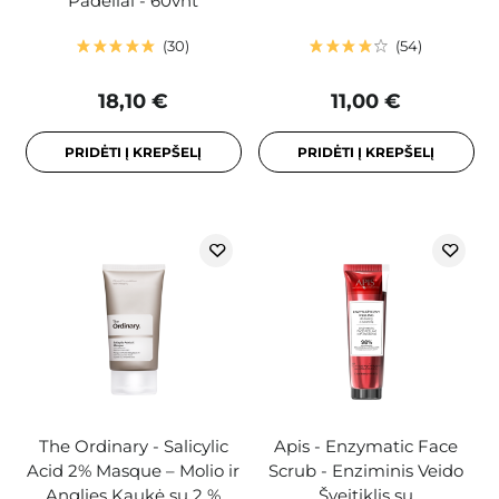
Padeliai - 60vnt
30
54
18,10 €
11,00 €
PRIDĖTI Į KREPŠELĮ
PRIDĖTI Į KREPŠELĮ
The Ordinary - Salicylic
Apis - Enzymatic Face
Acid 2% Masque – Molio ir
Scrub - Enziminis Veido
Anglies Kaukė su 2 %
Šveitiklis su