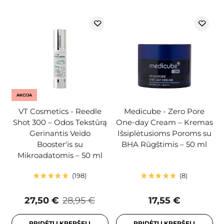
AKCIJA
VT Cosmetics - Reedle
Medicube - Zero Pore
Shot 300 – Odos Tekstūrą
One-day Cream – Kremas
Gerinantis Veido
Išsiplėtusioms Poroms su
Booster'is su
BHA Rūgštimis – 50 ml
Mikroadatomis – 50 ml
198
8
27,50 €
28,95 €
17,55 €
PRIDĖTI Į KREPŠELĮ
PRIDĖTI Į KREPŠELĮ