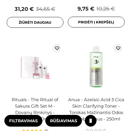
9,75 €
10,26 €
31,20 €
34,65 €
PRIDĖTI Į KREPŠELĮ
ŽIŪRĖTI DAUGIAU
Rituals - The Ritual of
Anua - Azelaic Acid 3 Cica
Sakura Gift Set M -
Skin Clarifying Toner -
Dovanų Rinkinys -
Tonikas Mažinantis Odos
125g+200ml+100ml+15ml
Netobulumus - 250ml
FILTRAVIMAS
RŪŠIAVIMAS
1