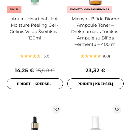
AKCIJA
KOSMETOLOGO PASIRINKIMAS
Anua - Heartleaf LHA
Ma:nyo - Bifida Biome
Moisture Peeling Gel -
Ampoule Toner –
Gelinis Veido Šveitiklis -
Drėkinamasis Tonikas-
120ml
Ampulė su Bifida
Fermentu – 400 ml
30
88
14,25 €
15,00 €
23,32 €
PRIDĖTI Į KREPŠELĮ
PRIDĖTI Į KREPŠELĮ