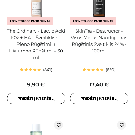
KOSMETOLOGO PASIRINKIMAS
KOSMETOLOGO PASIRINKIMAS
The Ordinary - Lactic Acid
SkinTra - Destructor -
10% + HA – Šveitiklis su
Visus Metus Naudojamas
Pieno Rūgštimi ir
Rūgštinis Šveitiklis 24% -
Hialurono Rūgštimi – 30
100ml
ml
841
850
9,90 €
17,40 €
PRIDĖTI Į KREPŠELĮ
PRIDĖTI Į KREPŠELĮ