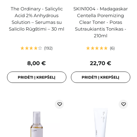
The Ordinary - Salicylic
SKIN1004 - Madagaskar
Acid 2% Anhydrous
Centella Poremizing
Solution – Serumas su
Clear Toner - Poras
Salicilo Rūgštimi – 30 ml
Sutraukiantis Tonikas -
210ml
192
6
8,00 €
22,70 €
PRIDĖTI Į KREPŠELĮ
PRIDĖTI Į KREPŠELĮ