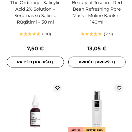
The Ordinary - Salicylic
Beauty of Joseon - Red
Acid 2% Solution –
Bean Refreshing Pore
Serumas su Salicilo
Mask - Molinė Kaukė -
Rūgštimi – 30 ml
140ml
190
399
7,50 €
13,05 €
PRIDĖTI Į KREPŠELĮ
PRIDĖTI Į KREPŠELĮ
AKCIJA
BESTSELERIS