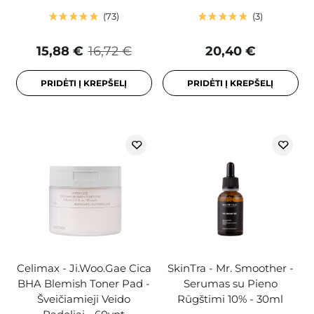
73
3
15,88 €
16,72 €
20,40 €
PRIDĖTI Į KREPŠELĮ
PRIDĖTI Į KREPŠELĮ
Celimax - Ji.Woo.Gae Cica
SkinTra - Mr. Smoother -
BHA Blemish Toner Pad -
Serumas su Pieno
Šveičiamieji Veido
Rūgštimi 10% - 30ml