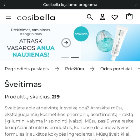
Cosibella lojalumo programa
Nemokamas pristatymas nuo 40,00 €
Dovanų Kortelės
Cosibella lojalumo programa
Nemokamas pristatymas nuo 40,00 €
Dovanų Kortelės
Pagrindinis puslapis
Priežiūra
Odos poreikiai
Šveitimas
Produktų skaičius:
219
Svajojate apie atgaivintą ir sveiką odą? Atraskite mūsų
eksfolijuojančių kosmetikos priemonių asortimentą – raktą
į giluminį valymą ir spindintį įvaizdį. Mūsų pasiūlyme rasite
kruopščiai atrinktus produktus, kuriuose dera inovatyvios
formulės ir aukštos kokybės ingredientai. Mūsų šveitikliai,