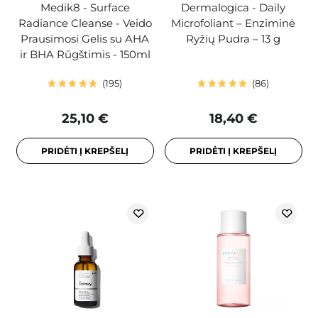
Medik8 - Surface
Dermalogica - Daily
Radiance Cleanse - Veido
Microfoliant – Enziminė
Prausimosi Gelis su AHA
Ryžių Pudra – 13 g
ir BHA Rūgštimis - 150ml
195
86
25,10 €
18,40 €
PRIDĖTI Į KREPŠELĮ
PRIDĖTI Į KREPŠELĮ