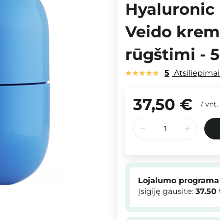
Hyaluronic 
Veido krem
rūgštimi - 
5
Atsiliepima
37,50 €
/
vnt.
Lojalumo programa
Įsigiję gausite:
37.50