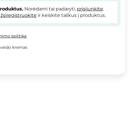
produktus.
Norėdami tai padaryti,
prisijunkite
.
žsiregistruokite
ir keiskite taškus į produktus.
inimo politika
 veido kremas