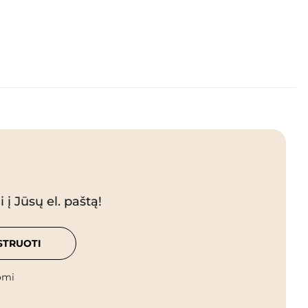
 į Jūsų el. paštą!
STRUOTI
omi