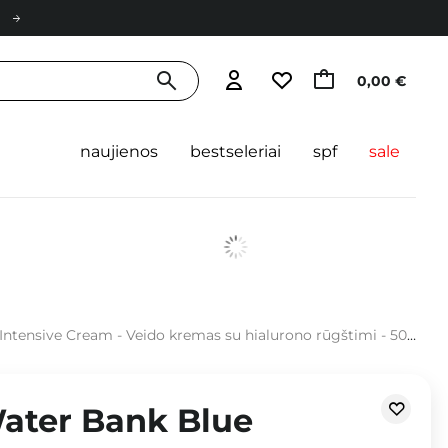
0,00 €
naujienos
bestseleriai
spf
sale
ntensive Cream - Veido kremas su hialurono rūgštimi - 50ml
Water Bank Blue