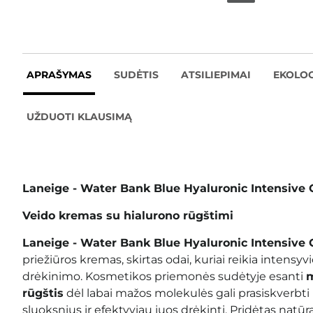
APRAŠYMAS
SUDĖTIS
ATSILIEPIMAI
EKOLOG
UŽDUOTI KLAUSIMĄ
Laneige - Water Bank Blue Hyaluronic Intensive
Veido kremas su hialurono rūgštimi
Laneige - Water Bank Blue Hyaluronic Intensiv
priežiūros kremas, skirtas odai, kuriai reikia intensyvi
drėkinimo. Kosmetikos priemonės sudėtyje esanti
m
rūgštis
dėl labai mažos molekulės gali prasiskverbti 
sluoksnius ir efektyviau juos drėkinti. Pridėtas natūra