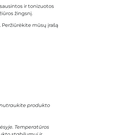
ausintos ir tonizuotos
žiūros žingsnį.
. Peržiūrėkite mūsų įrašą
nutraukite produkto
vėsyje. Temperatūros
ukto stabilumui ir