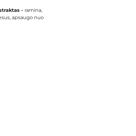
straktas -
ramina,
cesus, apsaugo nuo