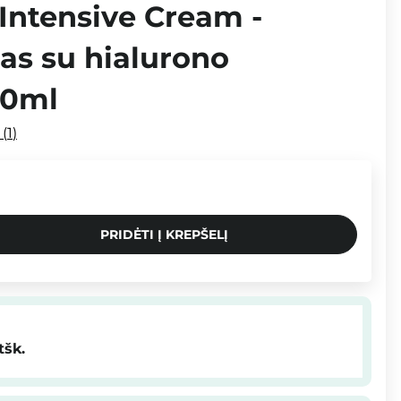
Intensive Cream -
as su hialurono
50ml
i
1
PRIDĖTI Į KREPŠELĮ
tšk.