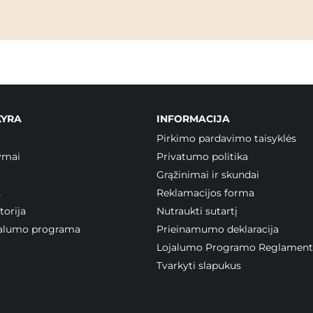
KYRA
INFORMACIJA
Pirkimo pardavimo taisyklės
ymai
Privatumo politika
Grąžinimai ir skundai
s
Reklamacijos forma
orija
Nutraukti sutartį
ojalumo programa
Prieinamumo deklaracija
Lojalumo Programo Reglament
Tvarkyti slapukus