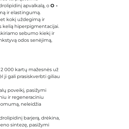
drolipidinį apvalkalą, o
O -
ą ir elastingumą.
et kokį uždegimą ir
 kelią hiperpigmentacijai.
skiriamo sebumo kiekį ir
 ankstyvą odos senėjimą,
a 2 000 kartų mažesnės už
ji gali prasiskverbti giliau
alų poveikį, pasižymi
iu ir regeneraciniu
atomumą, neleidžia
olipidinį barjerą, drėkina,
geno sintezę, pasižymi