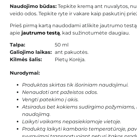
Naudojimo būdas:
Tepkite kremą ant nuvalytos, nus
veido odos. Tepkite ryte ir vakare kaip paskutinį prie
Prieš pirmą kartą naudodami atlikite jautrumo testą
apie
jautrumo testą
, kad sužinotumėte daugiau.
Talpa:
50 ml
Galiojimo laikas:
ant pakuotės.
Kilmės šalis:
Pietų Korėja.
Nurodymai:
Produktas skirtas tik išoriniam naudojimui.
Nenaudoti ant pažeistos odos.
Vengti patekimo į akis.
Atsiradus bet kokiems sudirgimo požymiams, 
naudojimą.
Laikyti vaikams nepasiekiamoje vietoje.
Produktą laikyti kambario temperatūroje, pa
svyravimai transportuojant neturi įtakos prod