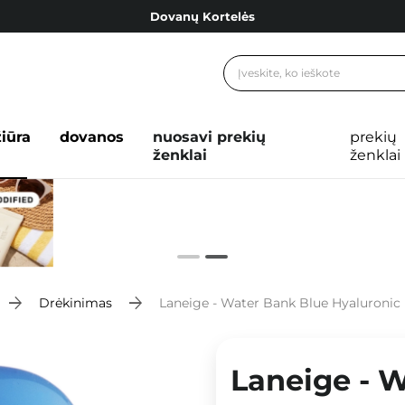
Dovanų Kortelės
Cosibella lojalumo programa
Nemokamas pristatymas nuo 40,00 €
Dovanų Kortelės
žiūra
dovanos
nuosavi prekių
prekių
ženklai
ženklai
Drėkinimas
Laneige - Water Bank Blue Hyaluronic I
Laneige - 