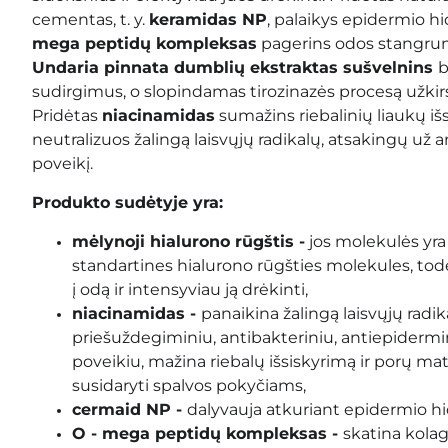
cementas, t. y.
keramidas NP
, palaikys epidermio hi
mega peptidų kompleksas
pagerins odos stangrum
Undaria pinnata dumblių ekstraktas sušvelnins
b
sudirgimus, o slopindamas tirozinazės procesą užkirs
Pridėtas
niacinamidas
sumažins riebalinių liaukų iš
neutralizuos žalingą laisvųjų radikalų, atsakingų už
poveikį.
Produkto sudėtyje yra:
mėlynoji hialurono rūgštis -
jos molekulės yr
standartines hialurono rūgšties molekules, todėl 
į odą ir intensyviau ją drėkinti,
niacinamidas -
panaikina žalingą laisvųjų radik
priešuždegiminiu, antibakteriniu, antiepidermin
poveikiu, mažina riebalų išsiskyrimą ir porų m
susidaryti spalvos pokyčiams,
cermaid NP -
dalyvauja atkuriant epidermio hidr
O - mega peptidų kompleksas -
skatina kola