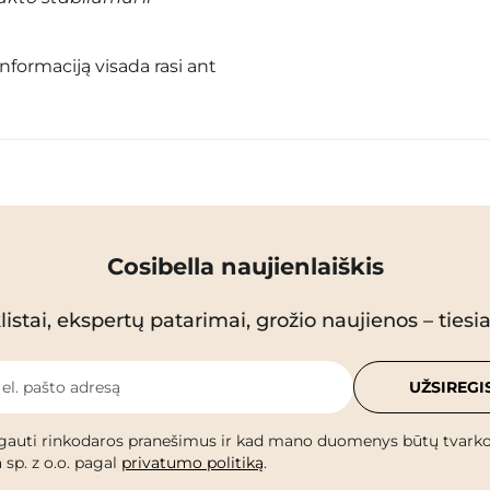
informaciją visada rasi ant
Cosibella naujienlaiškis
istai, ekspertų patarimai, grožio naujienos – tiesiai
 el. pašto adresą
UŽSIREGI
gauti rinkodaros pranešimus ir kad mano duomenys būtų tvark
 sp. z o.o. pagal
privatumo politiką
.