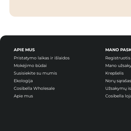
APIE MUS
MANO PAS
Pristatymo laikas ir išlaidos
Registruotis
Mokėjimo būdai
Mano užsak
Susisiekite su mumis
Krepšelis
Ekologija
Norų sąraša
Cosibella Wholesale
Užsakymų ist
Apie mus
Cosibella l