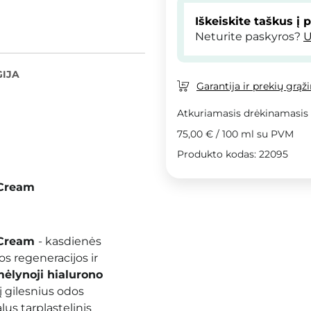
Iškeiskite taškus į 
Neturite paskyros?
U
IJA
Garantija ir prekių grąž
Atkuriamasis drėkinamasis
75,00 €
/
100 ml
su PVM
Produkto kodas: 22095
 Cream
e Cream
- kasdienės
os regeneracijos ir
ėlynoji hialurono
į gilesnius odos
lus tarpląstelinis