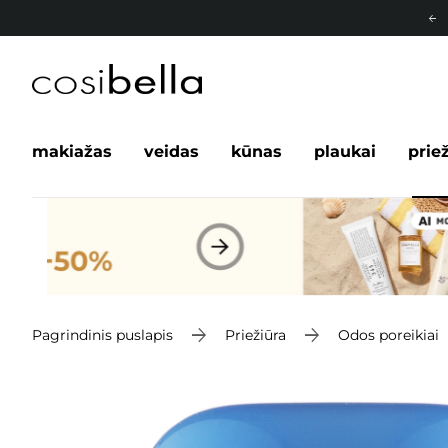
makiažas
veidas
kūnas
plaukai
prie
Pagrindinis puslapis
Priežiūra
Odos poreikiai