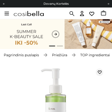
Dovanų Kortelės
Cosibella lojalumo programa
Nemokamas pristatymas nuo 40,00 €
Dovanų Kortelės
Pagrindinis puslapis
Priežiūra
TOP ingredientai