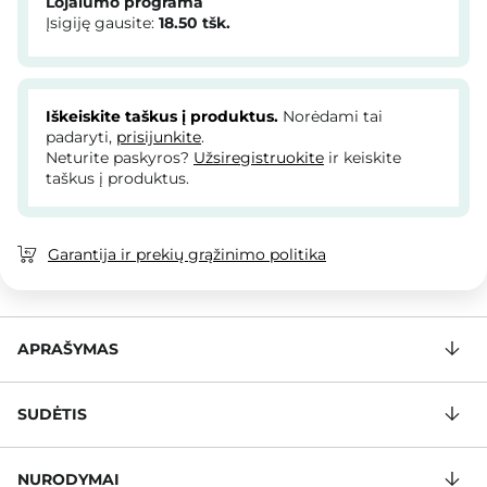
Lojalumo programa
Įsigiję gausite:
18.50
tšk.
Iškeiskite taškus į produktus.
Norėdami tai
padaryti,
prisijunkite
.
Neturite paskyros?
Užsiregistruokite
ir keiskite
taškus į produktus.
Garantija ir prekių grąžinimo politika
APRAŠYMAS
SUDĖTIS
NURODYMAI