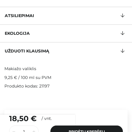
ATSILIEPIMAI
EKOLOGIJA
UŽDUOTI KLAUSIMĄ
Makiažo valiklis
9,25 €
/
100 ml
su PVM
Produkto kodas: 21197
18,50 €
/
vnt.
PRIDĖTI Į KREPŠELĮ