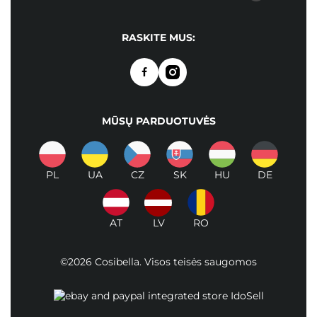
RASKITE MUS:
MŪSŲ PARDUOTUVĖS
PL
UA
CZ
SK
HU
DE
AT
LV
RO
©2026 Cosibella. Visos teisės saugomos