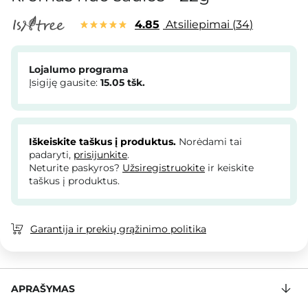
4.85
Atsiliepimai
34
Lojalumo programa
Įsigiję gausite:
15.05
tšk.
Iškeiskite taškus į produktus.
Norėdami tai
padaryti,
prisijunkite
.
Neturite paskyros?
Užsiregistruokite
ir keiskite
taškus į produktus.
Garantija ir prekių grąžinimo politika
APRAŠYMAS