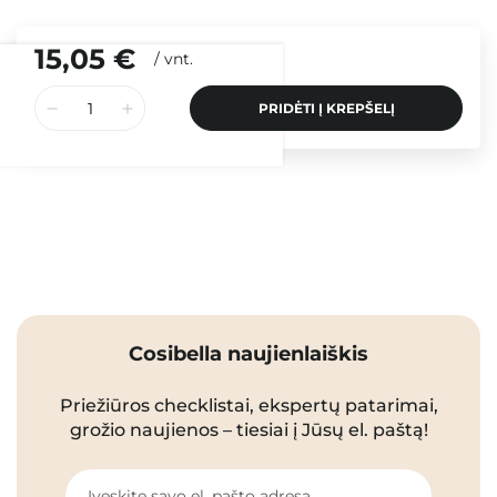
15,05 €
/
vnt.
PRIDĖTI Į KREPŠELĮ
Cosibella naujienlaiškis
Priežiūros checklistai, ekspertų patarimai,
grožio naujienos – tiesiai į Jūsų el. paštą!
Įveskite savo el. pašto adresą