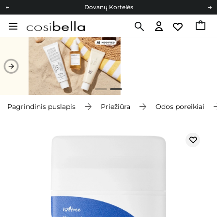
Dovanų Kortelės
Cosibella lojalumo programa
Nemokamas pristatymas nuo 40,00 €
Dovanų Kortelės
Pagrindinis puslapis
Priežiūra
Odos poreikiai