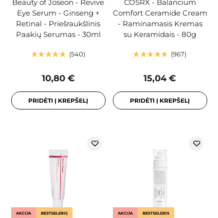
Beauty of Joseon - Revive
COSRX - Balancium
Eye Serum - Ginseng +
Comfort Ceramide Cream
Retinal - Priešraukšlinis
- Raminamasis Kremas
Paakių Serumas - 30ml
su Keramidais - 80g
540
967
10,80 €
15,04 €
PRIDĖTI Į KREPŠELĮ
PRIDĖTI Į KREPŠELĮ
AKCIJA
BESTSELERIS
AKCIJA
BESTSELERIS