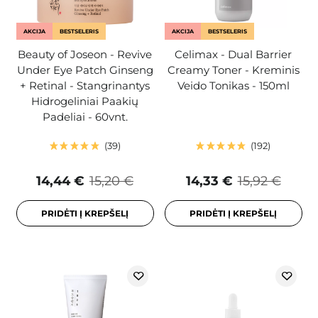
AKCIJA
BESTSELERIS
AKCIJA
BESTSELERIS
Beauty of Joseon - Revive
Celimax - Dual Barrier
Under Eye Patch Ginseng
Creamy Toner - Kreminis
+ Retinal - Stangrinantys
Veido Tonikas - 150ml
Hidrogeliniai Paakių
Padeliai - 60vnt.
39
192
14,44 €
15,20 €
14,33 €
15,92 €
PRIDĖTI Į KREPŠELĮ
PRIDĖTI Į KREPŠELĮ