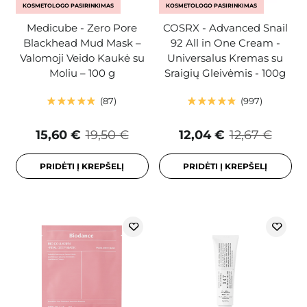
KOSMETOLOGO PASIRINKIMAS
KOSMETOLOGO PASIRINKIMAS
Medicube - Zero Pore
COSRX - Advanced Snail
Blackhead Mud Mask –
92 All in One Cream -
Valomoji Veido Kaukė su
Universalus Kremas su
Moliu – 100 g
Sraigių Gleivėmis - 100g
87
997
15,60 €
19,50 €
12,04 €
12,67 €
PRIDĖTI Į KREPŠELĮ
PRIDĖTI Į KREPŠELĮ