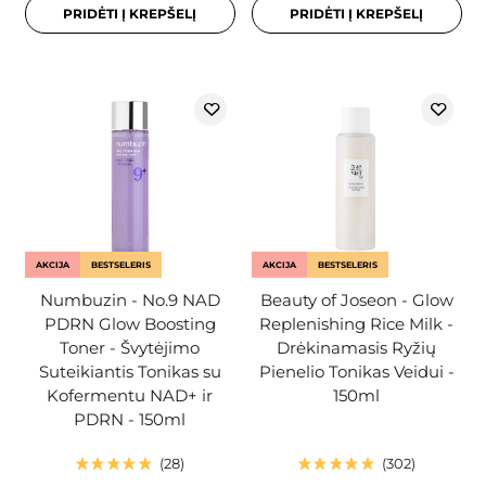
PRIDĖTI Į KREPŠELĮ
PRIDĖTI Į KREPŠELĮ
AKCIJA
BESTSELERIS
AKCIJA
BESTSELERIS
Numbuzin - No.9 NAD
Beauty of Joseon - Glow
PDRN Glow Boosting
Replenishing Rice Milk -
Toner - Švytėjimo
Drėkinamasis Ryžių
Suteikiantis Tonikas su
Pienelio Tonikas Veidui -
Kofermentu NAD+ ir
150ml
PDRN - 150ml
28
302