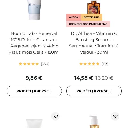
AKCIJA
BESTSELERIS
KOSMETOLOGO PASIRINKIMAS
Round Lab - Renewal
Dr. Althea - Vitamin C
1025 Dokdo Cleanser -
Boosting Serum -
Regeneruojantis Veido
Serumas su Vitaminu C
Prausimosi Gelis - 150ml
Veidui - 30ml
180
113
9,86 €
14,58 €
16,20 €
PRIDĖTI Į KREPŠELĮ
PRIDĖTI Į KREPŠELĮ