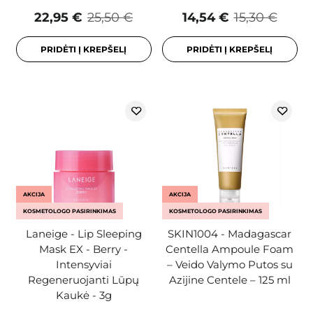
22,95 €
25,50 €
14,54 €
15,30 €
PRIDĖTI Į KREPŠELĮ
PRIDĖTI Į KREPŠELĮ
AKCIJA
AKCIJA
KOSMETOLOGO PASIRINKIMAS
KOSMETOLOGO PASIRINKIMAS
Laneige - Lip Sleeping
SKIN1004 - Madagascar
Mask EX - Berry -
Centella Ampoule Foam
Intensyviai
– Veido Valymo Putos su
Regeneruojanti Lūpų
Azijine Centele – 125 ml
Kaukė - 3g