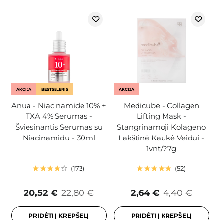
AKCIJA
BESTSELERIS
AKCIJA
Anua - Niacinamide 10% +
Medicube - Collagen
TXA 4% Serumas -
Lifting Mask -
Šviesinantis Serumas su
Stangrinamoji Kolageno
Niacinamidu - 30ml
Lakštinė Kaukė Veidui -
1vnt/27g
173
52
20,52 €
22,80 €
2,64 €
4,40 €
PRIDĖTI Į KREPŠELĮ
PRIDĖTI Į KREPŠELĮ