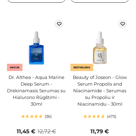
AKCIJA
BESTSELERIS
Dr. Althea - Aqua Marine
Beauty of Joseon - Glow
Deep Serum -
Serum Propolis and
Drėkinamasis Serumas su
Niacinamide - Serumas
Hialurono Rūgštimi -
su Propoliu ir
30ml
Niacinamidu - 30ml
36
475
11,45 €
12,72 €
11,79 €