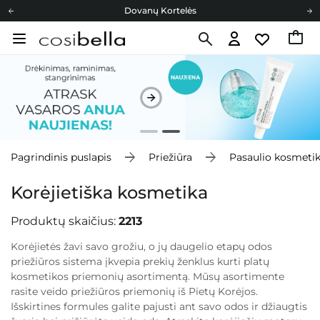
Cosibella lojalumo programa
Nemokamas pristatymas nuo 40,00 €
Dovanų Kortelės
Cosibella lojalumo programa
Nemokamas pristatymas nuo 40,00 €
Dovanų Kortelės
Pagrindinis puslapis
Priežiūra
Pasaulio kosmeti
Korėjietiška kosmetika
Produktų skaičius:
2213
Korėjietės žavi savo grožiu, o jų daugelio etapų odos
priežiūros sistema įkvepia prekių ženklus kurti platų
kosmetikos priemonių asortimentą. Mūsų asortimente
rasite veido priežiūros priemonių iš Pietų Korėjos.
Išskirtines formules galite pajusti ant savo odos ir džiaugtis