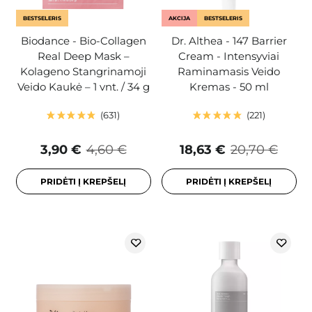
BESTSELERIS
AKCIJA
BESTSELERIS
Biodance - Bio-Collagen
Dr. Althea - 147 Barrier
Real Deep Mask –
Cream - Intensyviai
Kolageno Stangrinamoji
Raminamasis Veido
Veido Kaukė – 1 vnt. / 34 g
Kremas - 50 ml
631
221
3,90 €
4,60 €
18,63 €
20,70 €
PRIDĖTI Į KREPŠELĮ
PRIDĖTI Į KREPŠELĮ