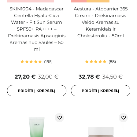
SKIN1004 - Madagascar
Aestura - Atobarrier 365
Centella Hyalu-Cica
Cream - Drėkinamasis
Water - Fit Sun Serum
Veido Kremas su
SPF50+ PA++++ –
Keramidais ir
Drėkinamasis Apsauginis
Cholesteroliu - 80ml
Kremas nuo Saulės – 50
ml
195
88
27,20 €
32,00 €
32,78 €
34,50 €
PRIDĖTI Į KREPŠELĮ
PRIDĖTI Į KREPŠELĮ