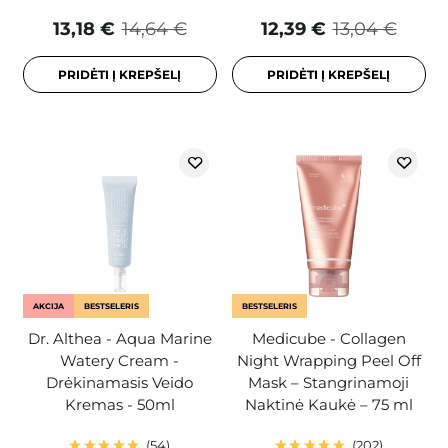
13,18 €
14,64 €
12,39 €
13,04 €
PRIDĖTI Į KREPŠELĮ
PRIDĖTI Į KREPŠELĮ
AKCIJA
BESTSELERIS
BESTSELERIS
Dr. Althea - Aqua Marine
Medicube - Collagen
Watery Cream -
Night Wrapping Peel Off
Drėkinamasis Veido
Mask – Stangrinamoji
Kremas - 50ml
Naktinė Kaukė – 75 ml
54
202