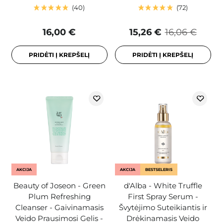
40
72
16,00 €
15,26 €
16,06 €
PRIDĖTI Į KREPŠELĮ
PRIDĖTI Į KREPŠELĮ
AKCIJA
AKCIJA
BESTSELERIS
Beauty of Joseon - Green
d'Alba - White Truffle
Plum Refreshing
First Spray Serum -
Cleanser - Gaivinamasis
Švytėjimo Suteikiantis ir
Veido Prausimosi Gelis -
Drėkinamasis Veido