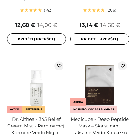
143
206
12,60 €
14,00 €
13,14 €
14,60 €
PRIDĖTI Į KREPŠELĮ
PRIDĖTI Į KREPŠELĮ
AKCIJA
AKCIJA
BESTSELERIS
KOSMETOLOGO PASIRINKIMAS
Dr. Althea - 345 Relief
Medicube - Deep Peptide
Cream Mist - Raminamoji
Mask – Skaistinanti
Kremine Veido Migla -
Lakštinė Veido Kaukė su