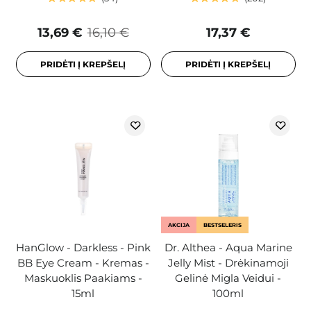
13,69 €
16,10 €
17,37 €
PRIDĖTI Į KREPŠELĮ
PRIDĖTI Į KREPŠELĮ
AKCIJA
BESTSELERIS
HanGlow - Darkless - Pink
Dr. Althea - Aqua Marine
BB Eye Cream - Kremas -
Jelly Mist - Drėkinamoji
Maskuoklis Paakiams -
Gelinė Migla Veidui -
15ml
100ml