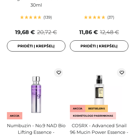
30ml
139
37
19,68 €
20,72 €
11,86 €
12,48 €
PRIDĖTI Į KREPŠELĮ
PRIDĖTI Į KREPŠELĮ
AKCIJA
BESTSELERIS
AKCIJA
KOSMETOLOGO PASIRINKIMAS
Numbuzin - No.9 NAD Bio
COSRX - Advanced Snail
Lifting Essence -
96 Mucin Power Essence -