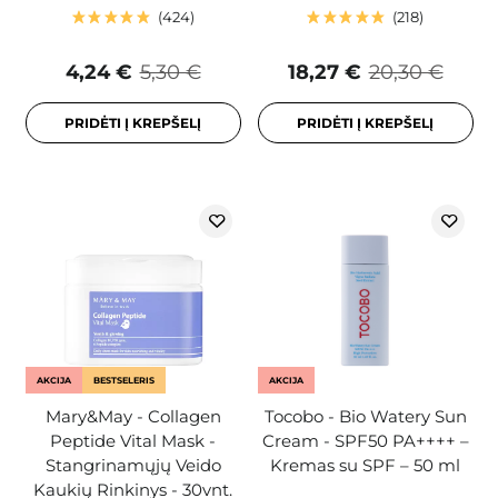
424
218
4,24 €
5,30 €
18,27 €
20,30 €
PRIDĖTI Į KREPŠELĮ
PRIDĖTI Į KREPŠELĮ
AKCIJA
BESTSELERIS
AKCIJA
Mary&May - Collagen
Tocobo - Bio Watery Sun
Peptide Vital Mask -
Cream - SPF50 PA++++ –
Stangrinamųjų Veido
Kremas su SPF – 50 ml
Kaukių Rinkinys - 30vnt.