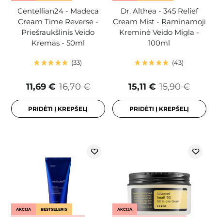
Centellian24 - Madeca
Dr. Althea - 345 Relief
Cream Time Reverse -
Cream Mist - Raminamoji
Priešraukšlinis Veido
Kreminė Veido Migla -
Kremas - 50ml
100ml
33
43
11,69 €
16,70 €
15,11 €
15,90 €
PRIDĖTI Į KREPŠELĮ
PRIDĖTI Į KREPŠELĮ
AKCIJA
BESTSELERIS
AKCIJA