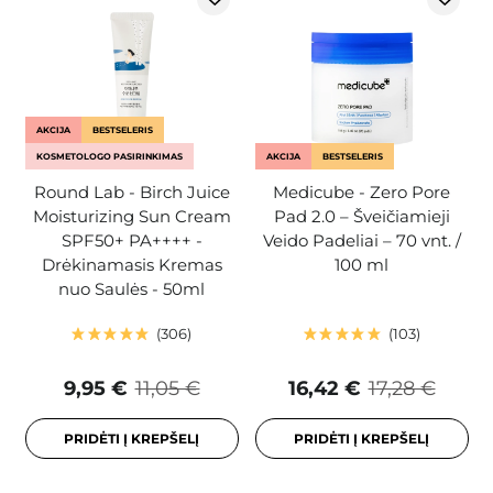
AKCIJA
BESTSELERIS
KOSMETOLOGO PASIRINKIMAS
AKCIJA
BESTSELERIS
Round Lab - Birch Juice
Medicube - Zero Pore
Moisturizing Sun Cream
Pad 2.0 – Šveičiamieji
SPF50+ PA++++ -
Veido Padeliai – 70 vnt. /
Drėkinamasis Kremas
100 ml
nuo Saulės - 50ml
306
103
9,95 €
11,05 €
16,42 €
17,28 €
PRIDĖTI Į KREPŠELĮ
PRIDĖTI Į KREPŠELĮ