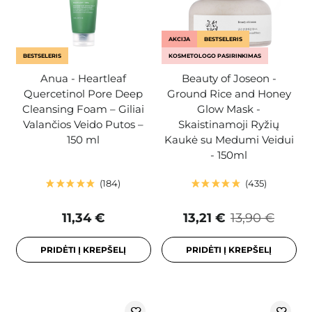
AKCIJA
BESTSELERIS
BESTSELERIS
KOSMETOLOGO PASIRINKIMAS
Anua - Heartleaf
Beauty of Joseon -
Quercetinol Pore Deep
Ground Rice and Honey
Cleansing Foam – Giliai
Glow Mask -
Valančios Veido Putos –
Skaistinamoji Ryžių
150 ml
Kaukė su Medumi Veidui
- 150ml
184
435
11,34 €
13,21 €
13,90 €
PRIDĖTI Į KREPŠELĮ
PRIDĖTI Į KREPŠELĮ