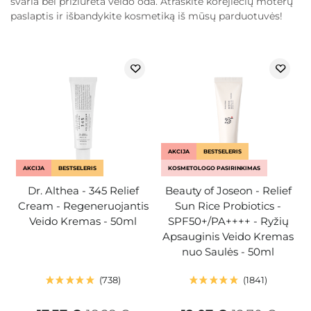
švaria bei prižiūrėta veido oda. Atraskite korėjiečių moterų
paslaptis ir išbandykite kosmetiką iš mūsų parduotuvės!
AKCIJA
BESTSELERIS
AKCIJA
BESTSELERIS
KOSMETOLOGO PASIRINKIMAS
Dr. Althea - 345 Relief
Beauty of Joseon - Relief
Cream - Regeneruojantis
Sun Rice Probiotics -
Veido Kremas - 50ml
SPF50+/PA++++ - Ryžių
Apsauginis Veido Kremas
nuo Saulės - 50ml
738
1841