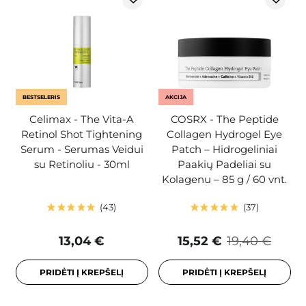
BESTSELERIS
AKCIJA
Celimax - The Vita-A
COSRX - The Peptide
Retinol Shot Tightening
Collagen Hydrogel Eye
Serum - Serumas Veidui
Patch – Hidrogeliniai
su Retinoliu - 30ml
Paakių Padeliai su
Kolagenu – 85 g / 60 vnt.
43
37
13,04 €
15,52 €
19,40 €
PRIDĖTI Į KREPŠELĮ
PRIDĖTI Į KREPŠELĮ