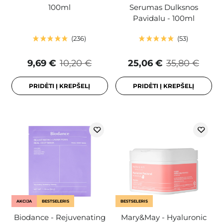
100ml
Serumas Dulksnos
Pavidalu - 100ml
236
53
9,69 €
10,20 €
25,06 €
35,80 €
PRIDĖTI Į KREPŠELĮ
PRIDĖTI Į KREPŠELĮ
AKCIJA
BESTSELERIS
BESTSELERIS
Biodance - Rejuvenating
Mary&May - Hyaluronic