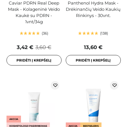
Caviar PDRN Real Deep
Panthenol Hydra Mask -
Mask - Kolageninė Veido
Drėkinančių Veido Kaukių
Kaukė su PDRN -
Rinkinys - 30vnt.
1vnt/34g
36
138
3,42 €
3,60 €
13,60 €
PRIDĖTI Į KREPŠELĮ
PRIDĖTI Į KREPŠELĮ
AKCIJA
KOSMETOLOGO PASIRINKIMAS
AKCIJA
BESTSELERIS