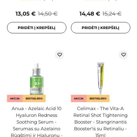
13,05 €
14,50 €
14,48 €
15,24 €
PRIDĖTI Į KREPŠELĮ
PRIDĖTI Į KREPŠELĮ
AKCIJA
BESTSELERIS
AKCIJA
BESTSELERIS
Anua - Azelaic Acid 10
Celimax - The Vita-A
Hyaluron Redness
Retinal Shot Tightening
Soothing Serum -
Booster - Stangrinantis
Serumas su Azelaino
Booster'is su Retinaliu -
Rūgštimi ir Hialuronu -
15ml