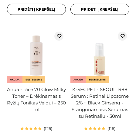
PRIDĖTI Į KREPŠELĮ
PRIDĖTI Į KREPŠELĮ
AKCIJA
BESTSELERIS
AKCIJA
BESTSELERIS
Anua - Rice 70 Glow Milky
K-SECRET - SEOUL 1988
Toner – Drėkinamasis
Serum : Retinal Liposome
Ryžių Tonikas Veidui – 250
2% + Black Ginseng -
ml
Stangrinamasis Serumas
su Retinaliu - 30ml
126
116