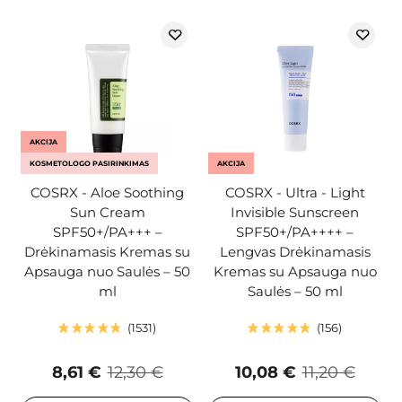
AKCIJA
KOSMETOLOGO PASIRINKIMAS
AKCIJA
COSRX - Aloe Soothing
COSRX - Ultra - Light
Sun Cream
Invisible Sunscreen
SPF50+/PA+++ –
SPF50+/PA++++ –
Drėkinamasis Kremas su
Lengvas Drėkinamasis
Apsauga nuo Saulės – 50
Kremas su Apsauga nuo
ml
Saulės – 50 ml
1531
156
8,61 €
12,30 €
10,08 €
11,20 €