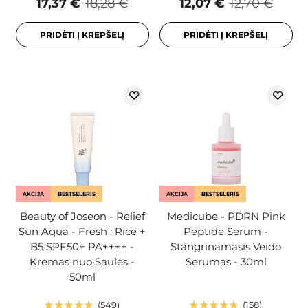
17,37 €
18,28 €
12,07 €
12,70 €
PRIDĖTI Į KREPŠELĮ
PRIDĖTI Į KREPŠELĮ
AKCIJA
BESTSELERIS
AKCIJA
BESTSELERIS
Beauty of Joseon - Relief
Medicube - PDRN Pink
Sun Aqua - Fresh : Rice +
Peptide Serum -
B5 SPF50+ PA++++ -
Stangrinamasis Veido
Kremas nuo Saulės -
Serumas - 30ml
50ml
549
158