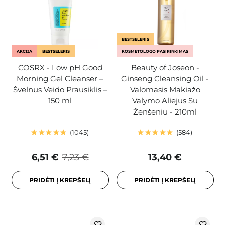
BESTSELERIS
AKCIJA
BESTSELERIS
KOSMETOLOGO PASIRINKIMAS
COSRX - Low pH Good
Beauty of Joseon -
Morning Gel Cleanser –
Ginseng Cleansing Oil -
Švelnus Veido Prausiklis –
Valomasis Makiažo
150 ml
Valymo Aliejus Su
Ženšeniu - 210ml
1045
584
6,51 €
7,23 €
13,40 €
PRIDĖTI Į KREPŠELĮ
PRIDĖTI Į KREPŠELĮ