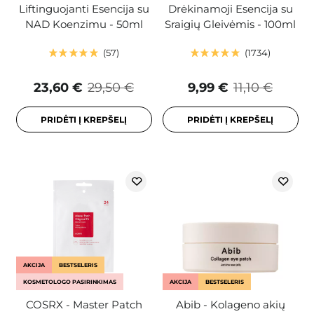
Liftinguojanti Esencija su
Drėkinamoji Esencija su
NAD Koenzimu - 50ml
Sraigių Gleivėmis - 100ml
57
1734
23,60 €
29,50 €
9,99 €
11,10 €
PRIDĖTI Į KREPŠELĮ
PRIDĖTI Į KREPŠELĮ
AKCIJA
BESTSELERIS
KOSMETOLOGO PASIRINKIMAS
AKCIJA
BESTSELERIS
COSRX - Master Patch
Abib - Kolageno akių