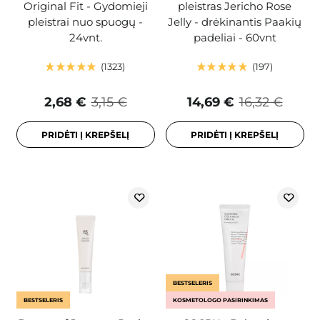
Original Fit - Gydomieji
pleistras Jericho Rose
pleistrai nuo spuogų -
Jelly - drėkinantis Paakių
24vnt.
padeliai - 60vnt
1323
197
2,68 €
3,15 €
14,69 €
16,32 €
PRIDĖTI Į KREPŠELĮ
PRIDĖTI Į KREPŠELĮ
BESTSELERIS
BESTSELERIS
KOSMETOLOGO PASIRINKIMAS