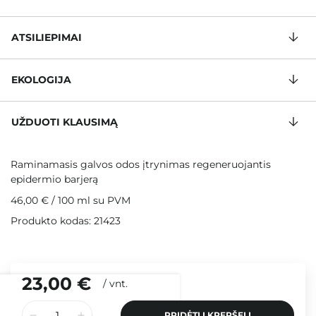
ATSILIEPIMAI
EKOLOGIJA
UŽDUOTI KLAUSIMĄ
Raminamasis galvos odos įtrynimas regeneruojantis
epidermio barjerą
46,00 €
/
100 ml
su PVM
Produkto kodas: 21423
23,00 €
/
vnt.
PRIDĖTI Į KREPŠELĮ