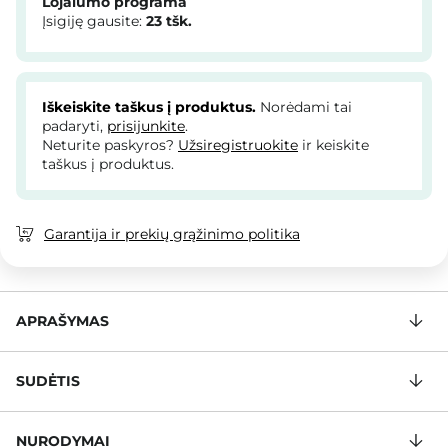
Lojalumo programa
Įsigiję gausite:
23
tšk.
Iškeiskite taškus į produktus.
Norėdami tai
padaryti,
prisijunkite
.
Neturite paskyros?
Užsiregistruokite
ir keiskite
taškus į produktus.
Garantija ir prekių grąžinimo politika
APRAŠYMAS
SUDĖTIS
NURODYMAI