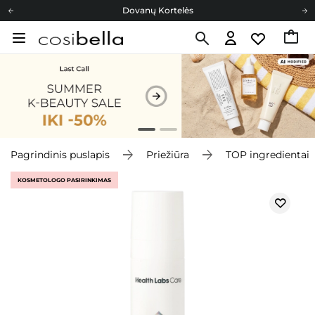
Dovanų Kortelės
Cosibella lojalumo programa
Nemokamas pristatymas nuo 40,00 €
Dovanų Kortelės
Pagrindinis puslapis
Priežiūra
TOP ingredientai
KOSMETOLOGO PASIRINKIMAS