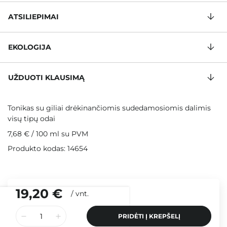
ATSILIEPIMAI
EKOLOGIJA
UŽDUOTI KLAUSIMĄ
Tonikas su giliai drėkinančiomis sudedamosiomis dalimis
visų tipų odai
7,68 €
/
100 ml
su PVM
Produkto kodas: 14654
19,20 €
/
vnt.
PRIDĖTI Į KREPŠELĮ