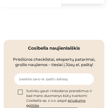
Cosibella naujienlaiškis
Priežiūros checklistai, ekspertų patarimai,
grožio naujienos – tiesiai į Jūsų el. paštą!
Įveskite savo el. pašto adresą
Sutinku gauti rinkodaros pranešimus ir
kad mano duomenys būtų tvarkomi
Cosibella sp. z o.o. pagal
privatumo
politiką
.