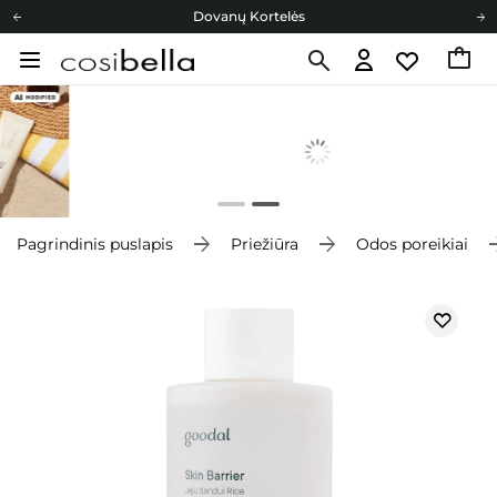
Dovanų Kortelės
Cosibella lojalumo programa
Nemokamas pristatymas nuo 40,00 €
Dovanų Kortelės
Pagrindinis puslapis
Priežiūra
Odos poreikiai