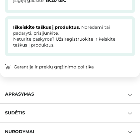
Įsigiję gausite:
19.20
tšk.
Iškeiskite taškus į produktus.
Norėdami tai
padaryti,
prisijunkite
.
Neturite paskyros?
Užsiregistruokite
ir keiskite
taškus į produktus.
Garantija ir prekių grąžinimo politika
APRAŠYMAS
SUDĖTIS
NURODYMAI