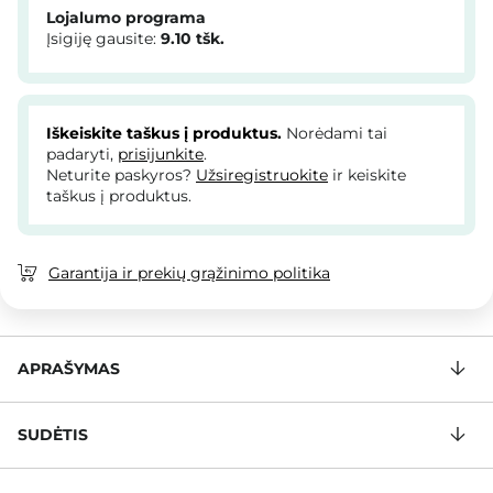
Lojalumo programa
Įsigiję gausite:
9.10
tšk.
Iškeiskite taškus į produktus.
Norėdami tai
padaryti,
prisijunkite
.
Neturite paskyros?
Užsiregistruokite
ir keiskite
taškus į produktus.
Garantija ir prekių grąžinimo politika
APRAŠYMAS
SUDĖTIS