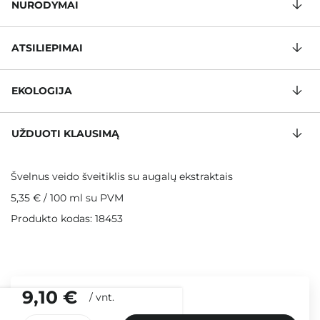
NURODYMAI
ATSILIEPIMAI
EKOLOGIJA
UŽDUOTI KLAUSIMĄ
Švelnus veido šveitiklis su augalų ekstraktais
5,35 €
/
100 ml
su PVM
Produkto kodas: 18453
9,10 €
/
vnt.