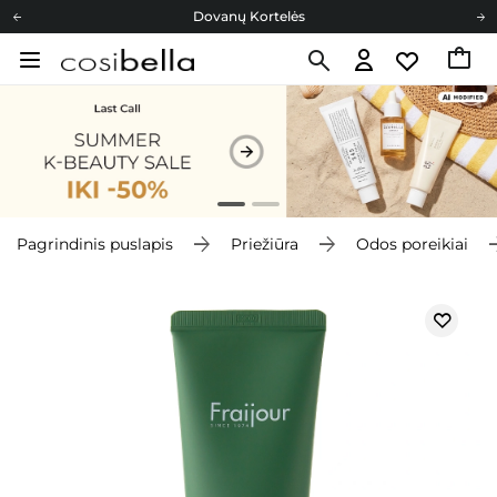
Dovanų Kortelės
Cosibella lojalumo programa
Nemokamas pristatymas nuo 40,00 €
Dovanų Kortelės
Pagrindinis puslapis
Priežiūra
Odos poreikiai