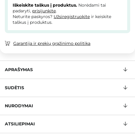
Iškeiskite taškus į produktus.
Norėdami tai
padaryti,
prisijunkite
.
Neturite paskyros?
Užsiregistruokite
ir keiskite
taškus į produktus.
Garantija ir prekių grąžinimo politika
APRAŠYMAS
SUDĖTIS
NURODYMAI
ATSILIEPIMAI