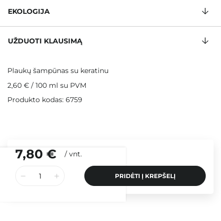
EKOLOGIJA
UŽDUOTI KLAUSIMĄ
Plaukų šampūnas su keratinu
2,60 €
/
100 ml
su PVM
Produkto kodas: 6759
7,80 €
/
vnt.
PRIDĖTI Į KREPŠELĮ