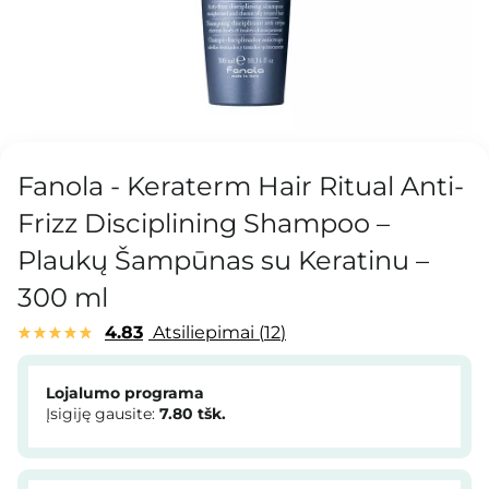
Fanola - Keraterm Hair Ritual Anti-
Frizz Disciplining Shampoo –
Plaukų Šampūnas su Keratinu –
300 ml
4.83
Atsiliepimai
12
Lojalumo programa
Įsigiję gausite:
7.80
tšk.