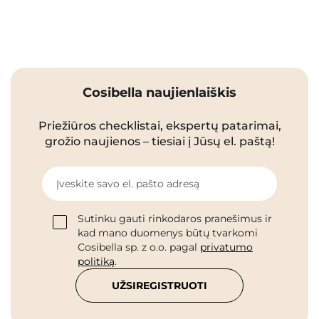
Cosibella naujienlaiškis
Priežiūros checklistai, ekspertų patarimai,
grožio naujienos – tiesiai į Jūsų el. paštą!
Įveskite savo el. pašto adresą
Sutinku gauti rinkodaros pranešimus ir
kad mano duomenys būtų tvarkomi
Cosibella sp. z o.o. pagal
privatumo
politiką
.
UŽSIREGISTRUOTI