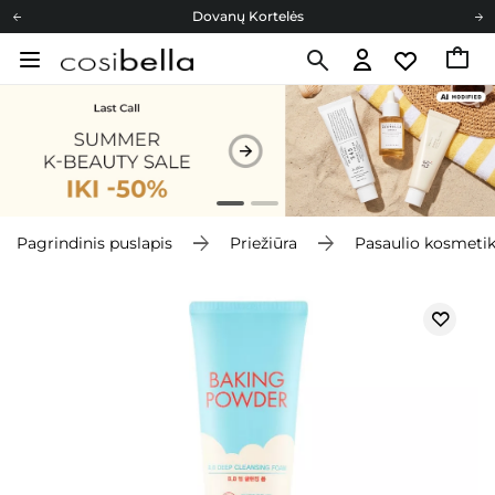
Dovanų Kortelės
Cosibella lojalumo programa
Nemokamas pristatymas nuo 40,00 €
Dovanų Kortelės
Pagrindinis puslapis
Priežiūra
Pasaulio kosmeti