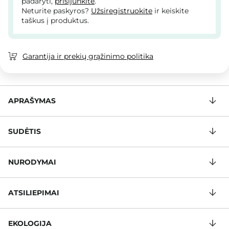
padaryti,
prisijunkite
.
Neturite paskyros?
Užsiregistruokite
ir keiskite
taškus į produktus.
Garantija ir prekių grąžinimo politika
APRAŠYMAS
SUDĖTIS
NURODYMAI
ATSILIEPIMAI
EKOLOGIJA