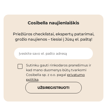
Cosibella naujienlaiškis
Priežiūros checklistai, ekspertų patarimai,
grožio naujienos – tiesiai į Jūsų el. paštą!
Įveskite savo el. pašto adresą
Sutinku gauti rinkodaros pranešimus ir
kad mano duomenys būtų tvarkomi
Cosibella sp. z o.o. pagal
privatumo
politiką
.
UŽSIREGISTRUOTI