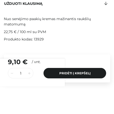
UŽDUOTI KLAUSIMĄ
Nuo senėjimo paakių kremas mažinantis raukšlių
matomumą
22,75 €
/
100 ml
su PVM
Produkto kodas: 13929
9,10 €
/
vnt.
PRIDĖTI Į KREPŠELĮ