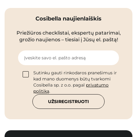
Cosibella naujienlaiškis
Priežiūros checklistai, ekspertų patarimai,
grožio naujienos – tiesiai į Jūsų el. paštą!
Įveskite savo el. pašto adresą
Sutinku gauti rinkodaros pranešimus ir
kad mano duomenys būtų tvarkomi
Cosibella sp. z o.o. pagal
privatumo
politiką
.
UŽSIREGISTRUOTI