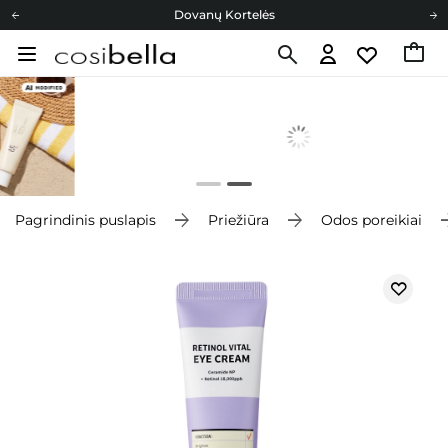
Dovanų Kortelės
Cosibella lojalumo programa
Nemokamas pristatymas nuo 40,00 €
Dovanų Kortelės
Pagrindinis puslapis
Priežiūra
Odos poreikiai