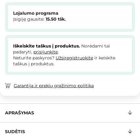
Lojalumo programa
Įsigiję gausite:
15.50
tšk.
Iškeiskite taškus į produktus.
Norėdami tai
padaryti,
prisijunkite
.
Neturite paskyros?
Užsiregistruokite
ir keiskite
taškus į produktus.
Garantija ir prekių grąžinimo politika
APRAŠYMAS
SUDĖTIS