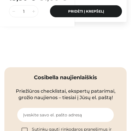
PRIDĖTI Į KREPŠELĮ
Cosibella naujienlaiškis
Priežiūros checklistai, ekspertų patarimai,
grožio naujienos – tiesiai į Jūsų el. paštą!
Įveskite savo el. pašto adresą
Sutinku gauti rinkodaros pranešimus ir