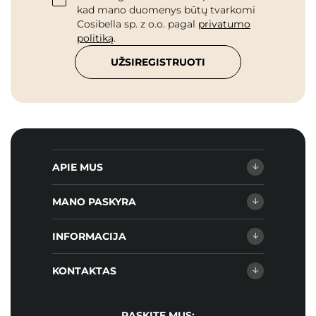
kad mano duomenys būtų tvarkomi
Cosibella sp. z o.o. pagal
privatumo
politiką
.
UŽSIREGISTRUOTI
APIE MUS
MANO PASKYRA
INFORMACIJA
KONTAKTAS
RASKITE MUS: