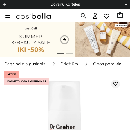
Dovanų Kortelės
Cosibella lojalumo programa
Nemokamas pristatymas nuo 40,00 €
Dovanų Kortelės
Pagrindinis puslapis
Priežiūra
Odos poreikiai
AKCIJA
KOSMETOLOGO PASIRINKIMAS