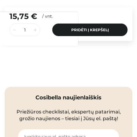
15,75 €
/
vnt.
PRIDĖTI Į KREPŠELĮ
Cosibella naujienlaiškis
Priežiūros checklistai, ekspertų patarimai,
grožio naujienos – tiesiai į Jūsų el. paštą!
Įveskite savo el. pašto adresą