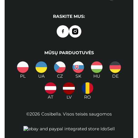
RASKITE MUS:
MŪSŲ PARDUOTUVĖS
PL
UA
CZ
SK
HU
DE
AT
LV
RO
©2026 Cosibella. Visos teisės saugomos