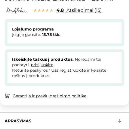
4.8
Atsiliepimai
15
Lojalumo programa
Įsigiję gausite:
15.75
tšk.
Iškeiskite taškus į produktus.
Norėdami tai
padaryti,
prisijunkite
.
Neturite paskyros?
Užsiregistruokite
ir keiskite
taškus į produktus.
Garantija ir prekių grąžinimo politika
APRAŠYMAS