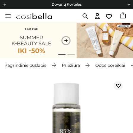
Dovanų Kortelės
Cosibella lojalumo programa
Nemokamas pristatymas nuo 40,00 €
Dovanų Kortelės
Pagrindinis puslapis
Priežiūra
Odos poreikiai