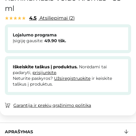
ml
4.5
Atsiliepimai
2
Lojalumo programa
Įsigiję gausite:
49.90
tšk.
Iškeiskite taškus į produktus.
Norėdami tai
padaryti,
prisijunkite
.
Neturite paskyros?
Užsiregistruokite
ir keiskite
taškus į produktus.
Garantija ir prekių grąžinimo politika
APRAŠYMAS