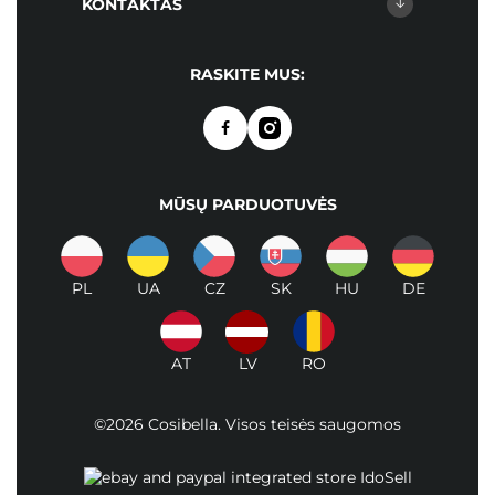
KONTAKTAS
RASKITE MUS:
MŪSŲ PARDUOTUVĖS
PL
UA
CZ
SK
HU
DE
AT
LV
RO
©2026 Cosibella. Visos teisės saugomos