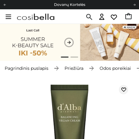
Dovanų Kortelės
Cosibella lojalumo programa
Nemokamas pristatymas nuo 40,00 €
Dovanų Kortelės
Pagrindinis puslapis
Priežiūra
Odos poreikiai