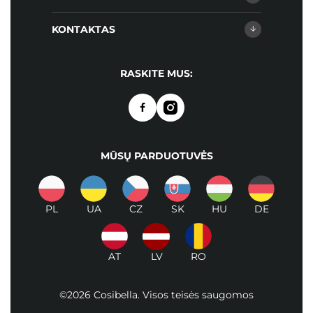
KONTAKTAS
RASKITE MUS:
MŪSŲ PARDUOTUVĖS
PL
UA
CZ
SK
HU
DE
AT
LV
RO
©2026 Cosibella. Visos teisės saugomos