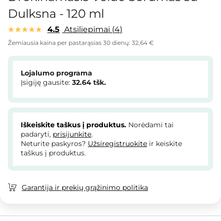
Dulksna - 120 ml
4.5
Atsiliepimai
4
Žemiausia kaina per pastarąsias 30 dienų:
32,64 €
Lojalumo programa
Įsigiję gausite:
32.64
tšk.
Iškeiskite taškus į produktus.
Norėdami tai
padaryti,
prisijunkite
.
Neturite paskyros?
Užsiregistruokite
ir keiskite
taškus į produktus.
Garantija ir prekių grąžinimo politika