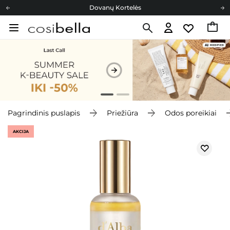
Dovanų Kortelės
Cosibella lojalumo programa
Nemokamas pristatymas nuo 40,00 €
Dovanų Kortelės
Pagrindinis puslapis
Priežiūra
Odos poreikiai
AKCIJA