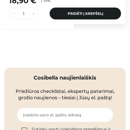
18,90 €
/
vnt.
PRIDĖTI Į KREPŠELĮ
Cosibella naujienlaiškis
Priežiūros checklistai, ekspertų patarimai,
grožio naujienos – tiesiai į Jūsų el. paštą!
Įveskite savo el. pašto adresą
Sutinku gauti rinkodaros pranešimus ir