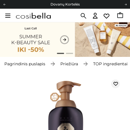
Dovanų Kortelės
Cosibella lojalumo programa
Nemokamas pristatymas nuo 40,00 €
Dovanų Kortelės
Pagrindinis puslapis
Priežiūra
TOP ingredientai