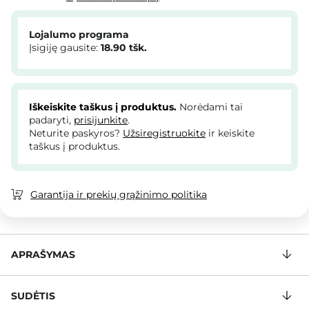
Lojalumo programa
Įsigiję gausite:
18.90
tšk.
Iškeiskite taškus į produktus.
Norėdami tai
padaryti,
prisijunkite
.
Neturite paskyros?
Užsiregistruokite
ir keiskite
taškus į produktus.
Garantija ir prekių grąžinimo politika
APRAŠYMAS
SUDĖTIS