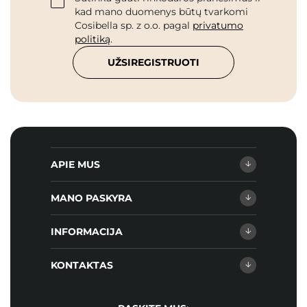
kad mano duomenys būtų tvarkomi
Cosibella sp. z o.o. pagal
privatumo
politiką
.
UŽSIREGISTRUOTI
APIE MUS
MANO PASKYRA
INFORMACIJA
KONTAKTAS