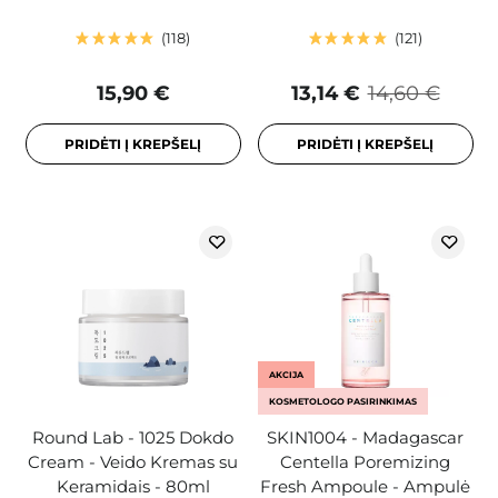
118
121
15,90 €
13,14 €
14,60 €
PRIDĖTI Į KREPŠELĮ
PRIDĖTI Į KREPŠELĮ
AKCIJA
KOSMETOLOGO PASIRINKIMAS
Round Lab - 1025 Dokdo
SKIN1004 - Madagascar
Cream - Veido Kremas su
Centella Poremizing
Keramidais - 80ml
Fresh Ampoule - Ampulė