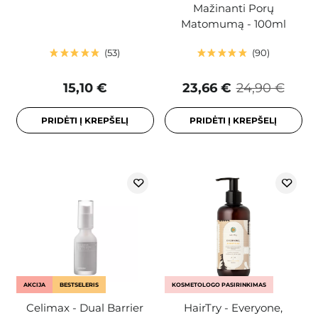
Mažinanti Porų
Matomumą - 100ml
53
90
15,10 €
23,66 €
24,90 €
PRIDĖTI Į KREPŠELĮ
PRIDĖTI Į KREPŠELĮ
AKCIJA
BESTSELERIS
KOSMETOLOGO PASIRINKIMAS
Celimax - Dual Barrier
HairTry - Everyone,