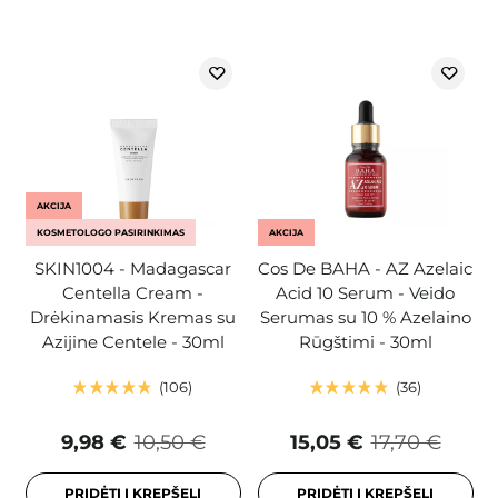
AKCIJA
KOSMETOLOGO PASIRINKIMAS
AKCIJA
SKIN1004 - Madagascar
Cos De BAHA - AZ Azelaic
Centella Cream -
Acid 10 Serum - Veido
Drėkinamasis Kremas su
Serumas su 10 % Azelaino
Azijine Centele - 30ml
Rūgštimi - 30ml
106
36
9,98 €
10,50 €
15,05 €
17,70 €
PRIDĖTI Į KREPŠELĮ
PRIDĖTI Į KREPŠELĮ