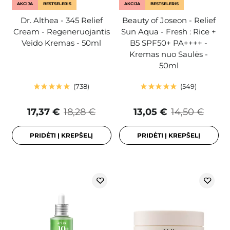
AKCIJA
BESTSELERIS
AKCIJA
BESTSELERIS
Dr. Althea - 345 Relief
Beauty of Joseon - Relief
Cream - Regeneruojantis
Sun Aqua - Fresh : Rice +
Veido Kremas - 50ml
B5 SPF50+ PA++++ -
Kremas nuo Saulės -
50ml
738
549
17,37 €
18,28 €
13,05 €
14,50 €
PRIDĖTI Į KREPŠELĮ
PRIDĖTI Į KREPŠELĮ