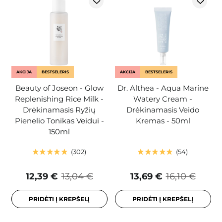
AKCIJA
BESTSELERIS
AKCIJA
BESTSELERIS
Beauty of Joseon - Glow
Dr. Althea - Aqua Marine
Replenishing Rice Milk -
Watery Cream -
Drėkinamasis Ryžių
Drėkinamasis Veido
Pienelio Tonikas Veidui -
Kremas - 50ml
150ml
302
54
12,39 €
13,04 €
13,69 €
16,10 €
PRIDĖTI Į KREPŠELĮ
PRIDĖTI Į KREPŠELĮ