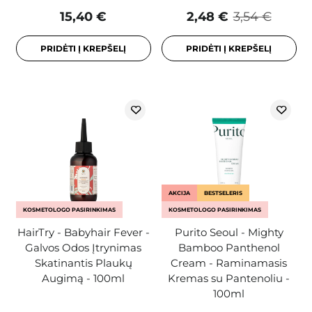
15,40 €
2,48 €
3,54 €
PRIDĖTI Į KREPŠELĮ
PRIDĖTI Į KREPŠELĮ
AKCIJA
BESTSELERIS
KOSMETOLOGO PASIRINKIMAS
KOSMETOLOGO PASIRINKIMAS
HairTry - Babyhair Fever -
Purito Seoul - Mighty
Galvos Odos Įtrynimas
Bamboo Panthenol
Skatinantis Plaukų
Cream - Raminamasis
Augimą - 100ml
Kremas su Pantenoliu -
100ml