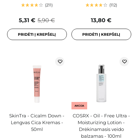
211
112
5,31 €
5,90 €
13,80 €
PRIDĖTI Į KREPŠELĮ
PRIDĖTI Į KREPŠELĮ
AKCIJA
SkinTra - Cicalm Down -
COSRX - Oil - Free Ultra -
Lengvas Cica Kremas -
Moisturizing Lotion -
50ml
Drėkinamasis veido
balzamas - 100ml