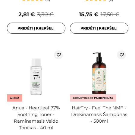
2,81 €
3,30 €
15,75 €
17,50 €
PRIDĖTI Į KREPŠELĮ
PRIDĖTI Į KREPŠELĮ
AKCIJA
KOSMETOLOGO PASIRINKIMAS
Anua - Heartleaf 77%
HairTry - Feel The NMF -
Soothing Toner -
Drėkinamasis Šampūnas
Raminamasis Veido
- 500ml
Tonikas - 40 ml