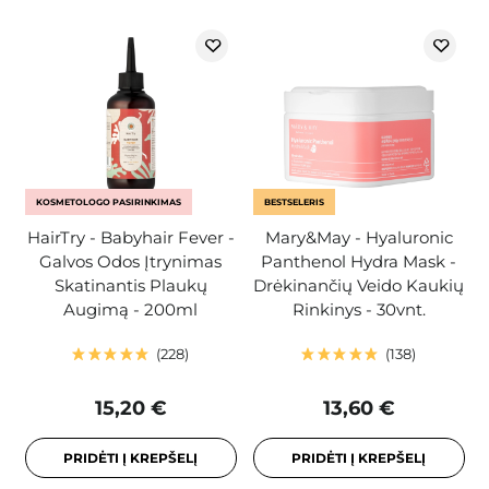
KOSMETOLOGO PASIRINKIMAS
BESTSELERIS
HairTry - Babyhair Fever -
Mary&May - Hyaluronic
Galvos Odos Įtrynimas
Panthenol Hydra Mask -
Skatinantis Plaukų
Drėkinančių Veido Kaukių
Augimą - 200ml
Rinkinys - 30vnt.
228
138
15,20 €
13,60 €
PRIDĖTI Į KREPŠELĮ
PRIDĖTI Į KREPŠELĮ