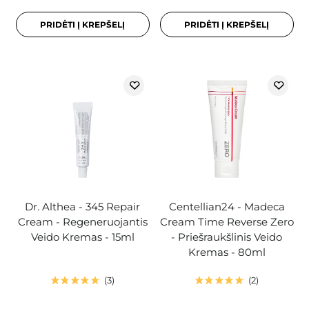
PRIDĖTI Į KREPŠELĮ
PRIDĖTI Į KREPŠELĮ
Dr. Althea - 345 Repair
Centellian24 - Madeca
Cream - Regeneruojantis
Cream Time Reverse Zero
Veido Kremas - 15ml
- Priešraukšlinis Veido
Kremas - 80ml
3
2