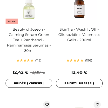
AKCIJA
Beauty of Joseon -
SkinTra - Wash It Off -
Calming Serum Green
Gliukozidinis Valomasis
Tea + Panthenol -
Gelis - 200ml
Raminamasis Serumas -
30ml
115
196
12,42 €
13,80 €
12,40 €
PRIDĖTI Į KREPŠELĮ
PRIDĖTI Į KREPŠELĮ