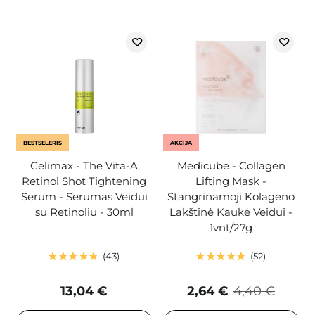
BESTSELERIS
AKCIJA
Celimax - The Vita-A
Medicube - Collagen
Retinol Shot Tightening
Lifting Mask -
Serum - Serumas Veidui
Stangrinamoji Kolageno
su Retinoliu - 30ml
Lakštinė Kaukė Veidui -
1vnt/27g
43
52
13,04 €
2,64 €
4,40 €