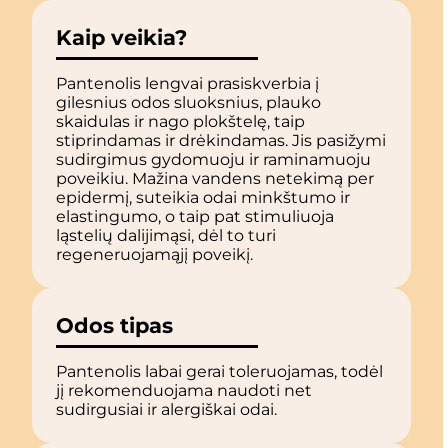
Kaip veikia?
Pantenolis lengvai prasiskverbia į
gilesnius odos sluoksnius, plauko
skaidulas ir nago plokštelę, taip
stiprindamas ir drėkindamas. Jis pasižymi
sudirgimus gydomuoju ir raminamuoju
poveikiu. Mažina vandens netekimą per
epidermį, suteikia odai minkštumo ir
elastingumo, o taip pat stimuliuoja
ląstelių dalijimąsi, dėl to turi
regeneruojamąjį poveikį.
Odos tipas
Pantenolis labai gerai toleruojamas, todėl
jį rekomenduojama naudoti net
sudirgusiai ir alergiškai odai.