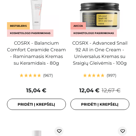
BESTSELERIS
AKCIJA
KOSMETOLOGO PASIRINKIMAS
KOSMETOLOGO PASIRINKIMAS
COSRX - Balancium
COSRX - Advanced Snail
Comfort Ceramide Cream
92 All in One Cream -
- Raminamasis Kremas
Universalus Kremas su
su Keramidais - 80g
Sraigių Gleivėmis - 100g
967
997
15,04 €
12,04 €
12,67 €
PRIDĖTI Į KREPŠELĮ
PRIDĖTI Į KREPŠELĮ