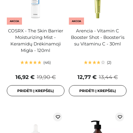
AKCIJA
AKCIJA
COSRX - The Skin Barrier
Arencia - Vitamin C
Moisturizing Mist -
Booster Shot - Booster'is
Keramidų Drėkinamoji
su Vitaminu C - 30ml
Migla - 120ml
46
2
16,92 €
19,90 €
12,77 €
13,44 €
PRIDĖTI Į KREPŠELĮ
PRIDĖTI Į KREPŠELĮ