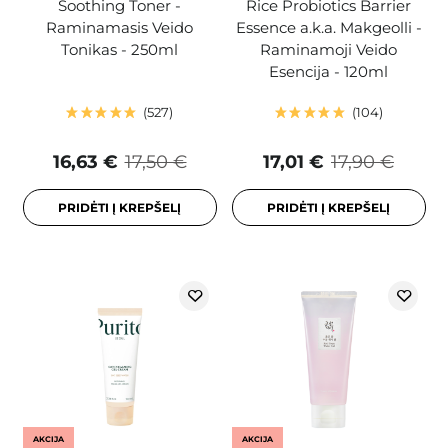
Soothing Toner -
Rice Probiotics Barrier
Raminamasis Veido
Essence a.k.a. Makgeolli -
Tonikas - 250ml
Raminamoji Veido
Esencija - 120ml
527
104
16,63 €
17,50 €
17,01 €
17,90 €
PRIDĖTI Į KREPŠELĮ
PRIDĖTI Į KREPŠELĮ
AKCIJA
AKCIJA