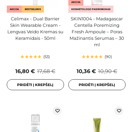
AKCIJA
AKCIJA
BESTSELERIS
KOSMETOLOGO PASIRINKIMAS
Celimax - Dual Barrier
SKIN1004 - Madagascar
Skin Wearable Cream -
Centella Poremizing
Lengvas Veido Kremas su
Fresh Ampoule – Poras
Keramidais - 50ml
Mažinantis Serumas – 30
ml
53
90
16,80 €
17,68 €
10,36 €
10,90 €
PRIDĖTI Į KREPŠELĮ
PRIDĖTI Į KREPŠELĮ