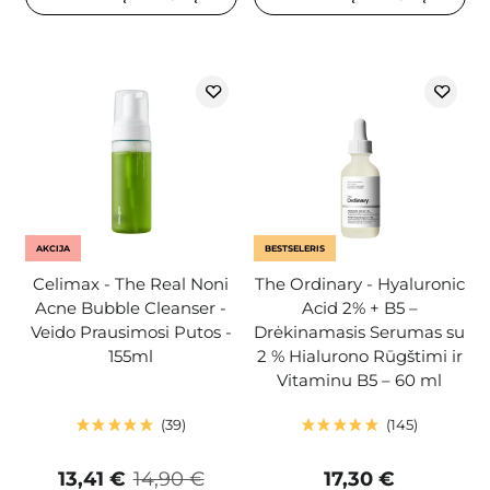
AKCIJA
BESTSELERIS
Celimax - The Real Noni
The Ordinary - Hyaluronic
Acne Bubble Cleanser -
Acid 2% + B5 –
Veido Prausimosi Putos -
Drėkinamasis Serumas su
155ml
2 % Hialurono Rūgštimi ir
Vitaminu B5 – 60 ml
39
145
13,41 €
14,90 €
17,30 €