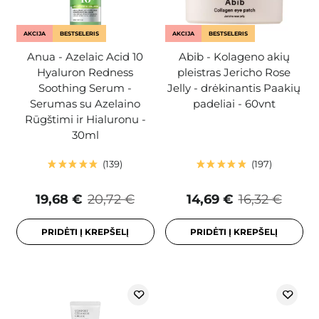
AKCIJA
BESTSELERIS
AKCIJA
BESTSELERIS
Anua - Azelaic Acid 10
Abib - Kolageno akių
Hyaluron Redness
pleistras Jericho Rose
Soothing Serum -
Jelly - drėkinantis Paakių
Serumas su Azelaino
padeliai - 60vnt
Rūgštimi ir Hialuronu -
30ml
139
197
19,68 €
20,72 €
14,69 €
16,32 €
PRIDĖTI Į KREPŠELĮ
PRIDĖTI Į KREPŠELĮ