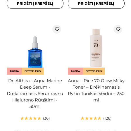
PRIDĖTI Į KREPŠELĮ
PRIDĖTI Į KREPŠELĮ
AKCIJA
BESTSELERIS
AKCIJA
BESTSELERIS
Dr. Althea - Aqua Marine
Anua - Rice 70 Glow Milky
Deep Serum -
Toner – Drėkinamasis
Drėkinamasis Serumas su
Ryžių Tonikas Veidui – 250
Hialurono Rūgštimi -
ml
30ml
36
126