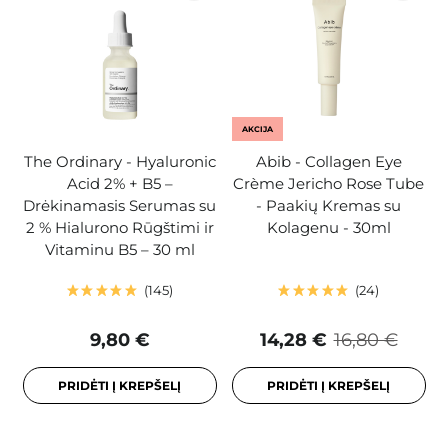
AKCIJA
The Ordinary - Hyaluronic
Abib - Collagen Eye
Acid 2% + B5 –
Crème Jericho Rose Tube
Drėkinamasis Serumas su
- Paakių Kremas su
2 % Hialurono Rūgštimi ir
Kolagenu - 30ml
Vitaminu B5 – 30 ml
145
24
9,80 €
14,28 €
16,80 €
PRIDĖTI Į KREPŠELĮ
PRIDĖTI Į KREPŠELĮ