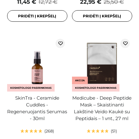
11,45 €
12,72 €
22,95 €
25,50 €
PRIDĖTI Į KREPŠELĮ
PRIDĖTI Į KREPŠELĮ
AKCIJA
KOSMETOLOGO PASIRINKIMAS
KOSMETOLOGO PASIRINKIMAS
SkinTra - Ceramide
Medicube - Deep Peptide
Cuddles -
Mask – Skaistinanti
Regeneruojantis Serumas
Lakštinė Veido Kaukė su
- 30ml
Peptidais – 1 vnt., 27 ml
268
51