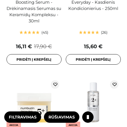
Boosting Serum -
Everyday - Kasdienis
Drėkinamasis Serumas su
Kondicionierius - 250ml
Keramidų Kompleksu -
30ml
45
26
16,11 €
17,90 €
15,60 €
PRIDĖTI Į KREPŠELĮ
PRIDĖTI Į KREPŠELĮ
FILTRAVIMAS
RŪŠIAVIMAS
AKCIJA
AKCIJA