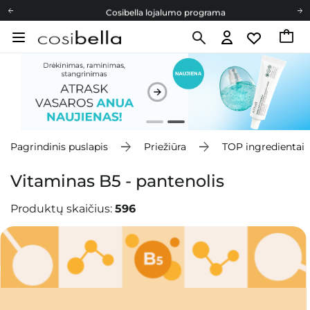
Cosibella lojalumo programa
Nemokamas pristatymas nuo 40,00 €
Dovanų Kortelės
Cosibella lojalumo programa
Nemokamas pristatymas nuo 40,00 €
Dovanų Kortelės
Pagrindinis puslapis
Priežiūra
TOP ingredientai
Vitaminas B5 - pantenolis
Produktų skaičius:
596