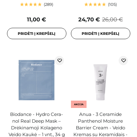
289
105
11,00 €
24,70 €
26,00 €
PRIDĖTI Į KREPŠELĮ
PRIDĖTI Į KREPŠELĮ
AKCIJA
Biodance - Hydro Cera-
Anua - 3 Ceramide
nol Real Deep Mask –
Panthenol Moisture
Drėkinamoji Kolageno
Barrier Cream - Veido
Veido Kaukė – 1 vnt., 34 g
Kremas su Keramidais -