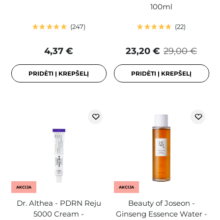
100ml
247
22
4,37 €
23,20 €
29,00 €
PRIDĖTI Į KREPŠELĮ
PRIDĖTI Į KREPŠELĮ
AKCIJA
AKCIJA
Dr. Althea - PDRN Reju
Beauty of Joseon -
5000 Cream -
Ginseng Essence Water -