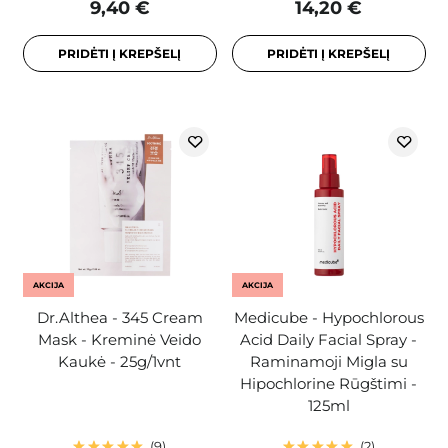
9,40 €
14,20 €
PRIDĖTI Į KREPŠELĮ
PRIDĖTI Į KREPŠELĮ
AKCIJA
AKCIJA
Dr.Althea - 345 Cream
Medicube - Hypochlorous
Mask - Kreminė Veido
Acid Daily Facial Spray -
Kaukė - 25g/1vnt
Raminamoji Migla su
Hipochlorine Rūgštimi -
125ml
9
2