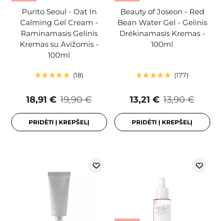
Purito Seoul - Oat In
Beauty of Joseon - Red
Calming Gel Cream -
Bean Water Gel - Gelinis
Raminamasis Gelinis
Drėkinamasis Kremas -
Kremas su Avižomis -
100ml
100ml
18
177
18,91 €
19,90 €
13,21 €
13,90 €
PRIDĖTI Į KREPŠELĮ
PRIDĖTI Į KREPŠELĮ