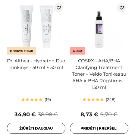
RINKINYJE PIGIAU
AKCIJA
Dr. Althea - Hydratng Duo
COSRX - AHA/BHA
Rinkinys - 50 ml + 50 ml
Clarifying Treatment
Toner – Veido Tonikas su
AHA ir BHA Rūgštimis –
150 ml
19
248
34,90 €
38,98 €
8,73 €
9,70 €
ŽIŪRĖTI DAUGIAU
PRIDĖTI Į KREPŠELĮ