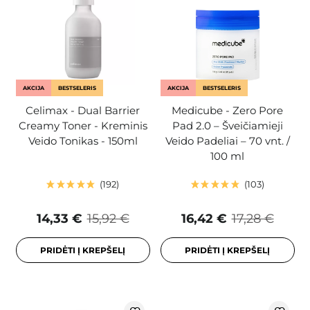
AKCIJA
BESTSELERIS
AKCIJA
BESTSELERIS
Celimax - Dual Barrier
Medicube - Zero Pore
Creamy Toner - Kreminis
Pad 2.0 – Šveičiamieji
Veido Tonikas - 150ml
Veido Padeliai – 70 vnt. /
100 ml
192
103
14,33 €
15,92 €
16,42 €
17,28 €
PRIDĖTI Į KREPŠELĮ
PRIDĖTI Į KREPŠELĮ