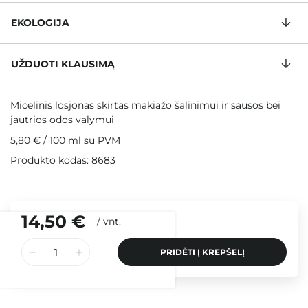
EKOLOGIJA
UŽDUOTI KLAUSIMĄ
Micelinis losjonas skirtas makiažo šalinimui ir sausos bei
jautrios odos valymui
5,80 €
/
100 ml
su PVM
Produkto kodas: 8683
14,50 €
/
vnt.
PRIDĖTI Į KREPŠELĮ