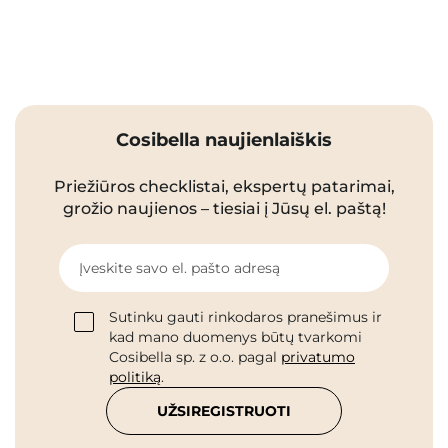
Cosibella naujienlaiškis
Priežiūros checklistai, ekspertų patarimai,
grožio naujienos – tiesiai į Jūsų el. paštą!
Įveskite savo el. pašto adresą
Sutinku gauti rinkodaros pranešimus ir
kad mano duomenys būtų tvarkomi
Cosibella sp. z o.o. pagal
privatumo
politiką
.
UŽSIREGISTRUOTI