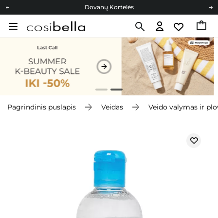
Dovanų Kortelės
Cosibella lojalumo programa
Nemokamas pristatymas nuo 40,00 €
Dovanų Kortelės
Pagrindinis puslapis
Veidas
Veido valymas ir pl