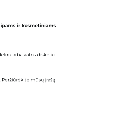
tipams ir kosmetiniams
delnu arba vatos diskeliu
.
Peržiūrėkite mūsų įrašą