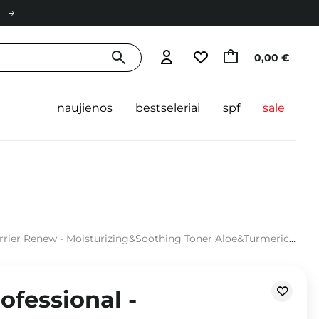
0,00 €
naujienos
bestseleriai
spf
sale
oothing Toner Aloe&Turmeric - Raminamasis ir Drėkinamasis Tonikas su Alaviju ir Ciberžole - 200 ml
ofessional -