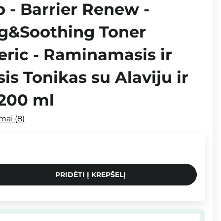
 - Barrier Renew -
ng&Soothing Toner
ric - Raminamasis ir
s Tonikas su Alaviju ir
 200 ml
imai
8
PRIDĖTI Į KREPŠELĮ