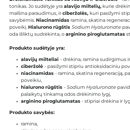
tonikas. Jo sudėtyje yra
alavijo miltelių,
kurie drėkin
malšina paraudimus, ir
ciberžolės,
kuri pasižymi sti
savybėmis.
Niacinamidas
ramina, skatina regeneracij
poveikį.
Hialurono
rūgštis
Sodium Hyaluronate
pav
oda išliktų sudrėkinta, o
arginino piroglutamatas
st
Produkto sudėtyje yra:
alavijų milteliai
- drėkina, ramina sudirgimus i
ciberžolė
- pasižymi stipriu antioksidaciniu pov
niacinamidas
- ramina, skatina regeneraciją, p
poveikiu,
hialurono
rūgštis
-
Sodium Hyaluronate
pavid
palaikytų tinkamą odos drėkinimo lygį,
arginino piroglutamatas
- stipriai drėkina ir ly
Produkto savybės:
ramina,