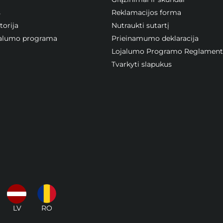
s
Reklamacijos forma
orija
Nutraukti sutartį
ojalumo programa
Prieinamumo deklaracija
Lojalumo Programo Reglament
Tvarkyti slapukus
LV
RO