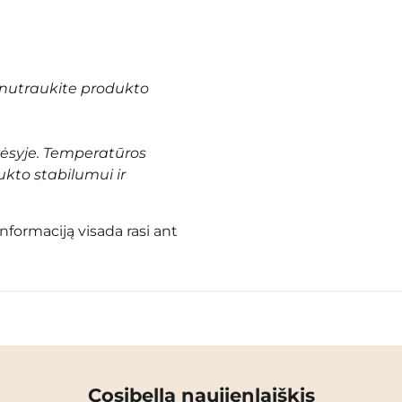
nutraukite produkto
vėsyje. Temperatūros
ukto stabilumui ir
informaciją visada rasi ant
Cosibella naujienlaiškis