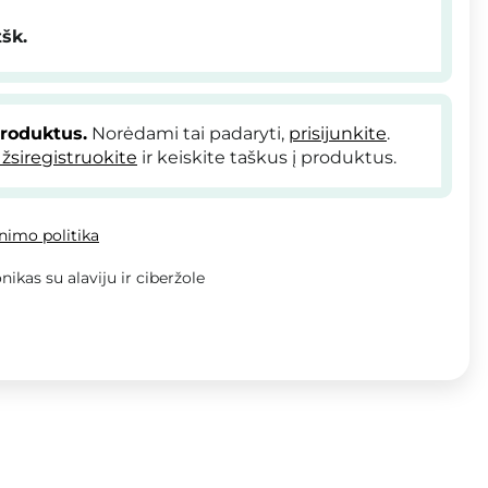
tšk.
produktus.
Norėdami tai padaryti,
prisijunkite
.
žsiregistruokite
ir keiskite taškus į produktus.
inimo politika
nikas su alaviju ir ciberžole