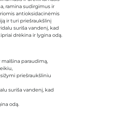
a, ramina sudirgimus ir
priomis antioksidacinėmis
ą ir turi priešraukšlinį
idalu suriša vandenį, kad
ipriai drėkina ir lygina odą.
r malšina paraudimą,
eikiu,
asižymi priešraukšliniu
alu suriša vandenį, kad
gina odą.