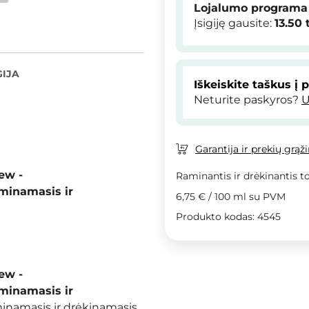
Lojalumo programa
Įsigiję gausite:
13.50
IJA
Iškeiskite taškus į 
Neturite paskyros?
U
Garantija ir prekių grąž
ew -
Raminantis ir drėkinantis to
minamasis ir
6,75 €
/
100 ml
su PVM
Produkto kodas: 4545
ew -
minamasis ir
inamasis ir drėkinamasis