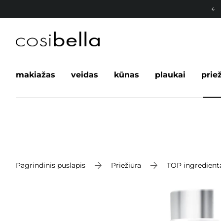
makiažas
veidas
kūnas
plaukai
prie
Pagrindinis puslapis
Priežiūra
TOP ingredient