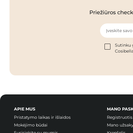
Priežiūros checkl
Įveskite savo
Sutinku 
Cosibella
APIE MUS
MANO PAS
Pristatymo laikas ir išlaidos
Registruotis
Mokėjimo būdai
Mano užsak
Susisiekite su mumis
Krepšelis