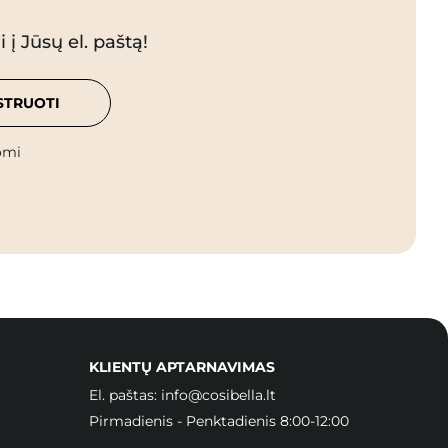
 į Jūsų el. paštą!
STRUOTI
omi
KLIENTŲ APTARNAVIMAS
El. paštas:
info@cosibella.lt
Pirmadienis - Penktadienis 8:00-12:00