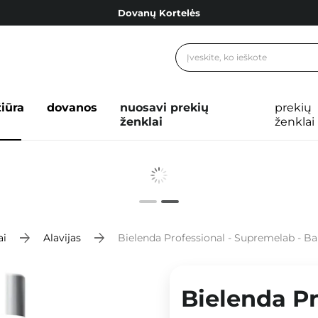
Dovanų Kortelės
Cosibella lojalumo programa
Nemokamas pristatymas nuo 40,00 €
Dovanų Kortelės
žiūra
dovanos
nuosavi prekių
prekių
ženklai
ženklai
ai
Alavijas
Bielenda Professional - Supremelab - Barrier Renew - Moisturizing&S
Bielenda Pr