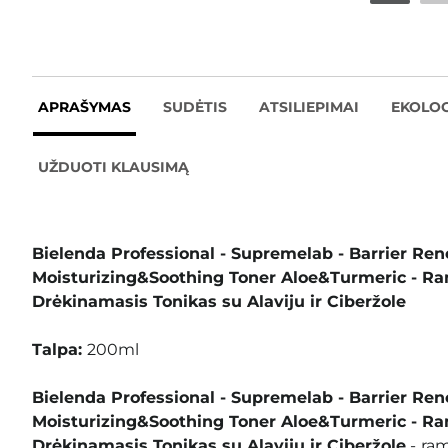
APRAŠYMAS
SUDĖTIS
ATSILIEPIMAI
EKOLOG
UŽDUOTI KLAUSIMĄ
Bielenda Professional - Supremelab - Barrier Ren
Moisturizing&Soothing Toner Aloe&Turmeric - Ra
Drėkinamasis Tonikas su Alaviju ir Ciberžole
Talpa:
200ml
Bielenda Professional - Supremelab - Barrier Ren
Moisturizing&Soothing Toner Aloe&Turmeric - Ra
Drėkinamasis Tonikas su Alaviju ir Ciberžole
-
ram