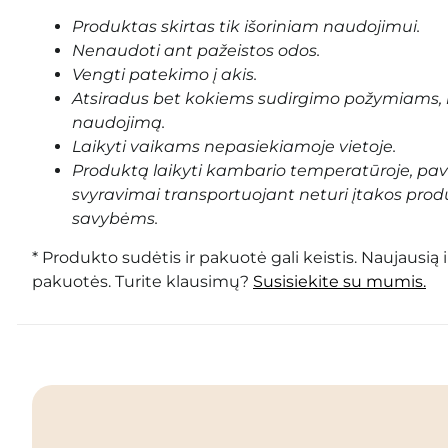
Produktas skirtas tik išoriniam naudojimui.
Nenaudoti ant pažeistos odos.
Vengti patekimo į akis.
Atsiradus bet kokiems sudirgimo požymiams, 
naudojimą.
Laikyti vaikams nepasiekiamoje vietoje.
Produktą laikyti kambario temperatūroje, pa
svyravimai transportuojant neturi įtakos prod
savybėms.
* Produkto sudėtis ir pakuotė gali keistis. Naujausią 
pakuotės. Turite klausimų?
Susisiekite su mumis.