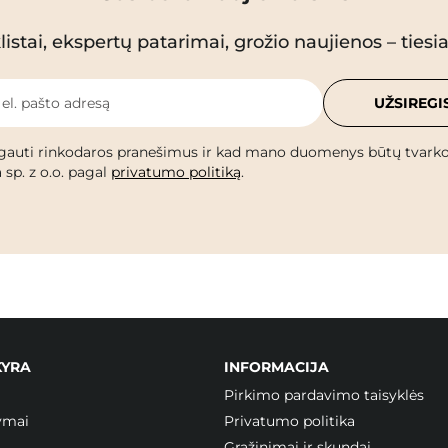
istai, ekspertų patarimai, grožio naujienos – tiesiai
 el. pašto adresą
UŽSIREGI
gauti rinkodaros pranešimus ir kad mano duomenys būtų tvark
 sp. z o.o. pagal
privatumo politiką
.
KYRA
INFORMACIJA
Pirkimo pardavimo taisyklės
ymai
Privatumo politika
Grąžinimai ir skundai