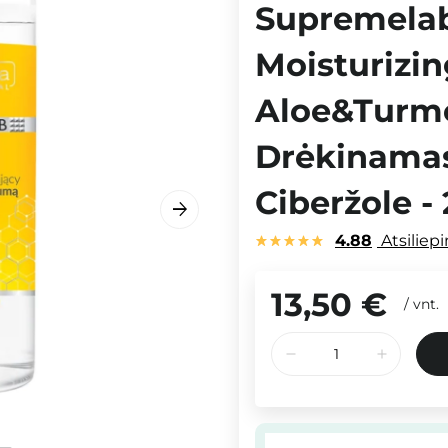
Supremelab
Moisturizi
Aloe&Turme
Drėkinamasi
Ciberžole -
4.88
Atsiliep
13,50 €
/
vnt.