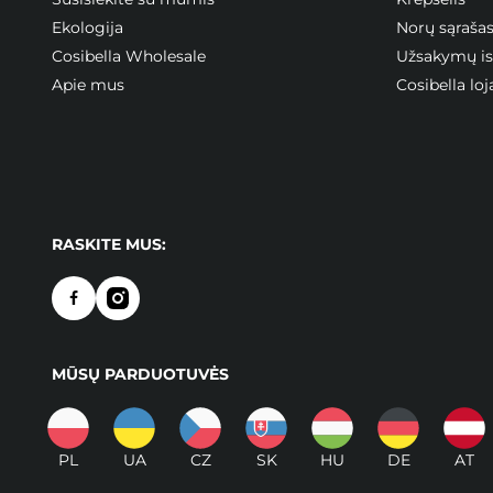
Ekologija
Norų sąraša
Cosibella Wholesale
Užsakymų ist
Apie mus
Cosibella l
RASKITE MUS:
MŪSŲ PARDUOTUVĖS
PL
UA
CZ
SK
HU
DE
AT