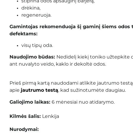
stiprina odos apsauginį barjerą,
drėkina,
regeneruoja.
Gamintojas rekomenduoja šį gaminį šiems odos 
defektams:
visų tipų oda.
Naudojimo būdas:
Nedidelį kiekį toniko užtepkite 
ant nuvalyto veido, kaklo ir dekoltė odos.
Prieš pirmą kartą naudodami atlikite jautrumo testą
apie
jautrumo testą
, kad sužinotumėte daugiau.
Galiojimo laikas:
6 mėnesiai nuo atidarymo.
Kilmės šalis:
Lenkija
Nurodymai: