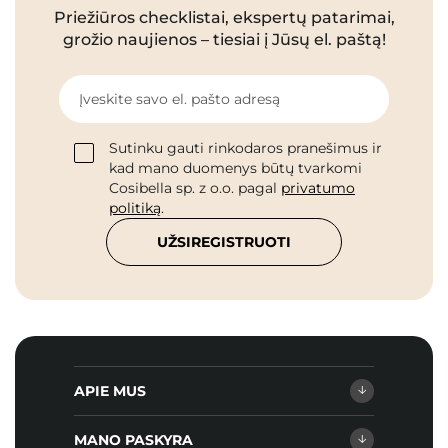
Priežiūros checklistai, ekspertų patarimai,
grožio naujienos – tiesiai į Jūsų el. paštą!
Įveskite savo el. pašto adresą
Sutinku gauti rinkodaros pranešimus ir
kad mano duomenys būtų tvarkomi
Cosibella sp. z o.o. pagal
privatumo
politiką
.
UŽSIREGISTRUOTI
APIE MUS
MANO PASKYRA