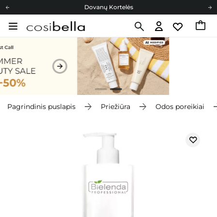
Dovanų Kortelės
Cosibella lojalumo programa
Nemokamas pristatymas nuo 40,00 €
Dovanų Kortelės
Pagrindinis puslapis
Priežiūra
Odos poreikiai