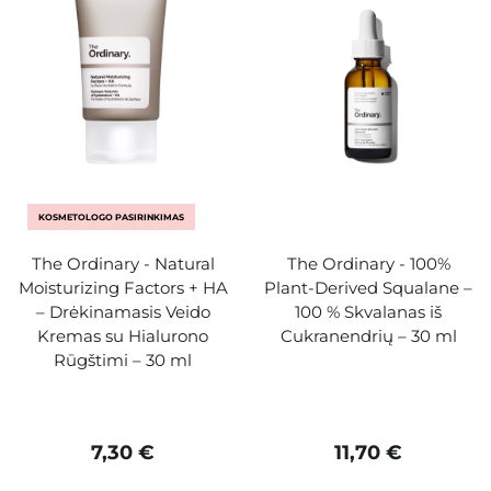
KOSMETOLOGO PASIRINKIMAS
The Ordinary - Natural
The Ordinary - 100%
Moisturizing Factors + HA
Plant-Derived Squalane –
– Drėkinamasis Veido
100 % Skvalanas iš
Kremas su Hialurono
Cukranendrių – 30 ml
Rūgštimi – 30 ml
7,30 €
11,70 €