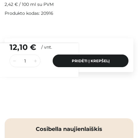
2,42 €
/
100 ml
su PVM
Produkto kodas: 20916
12,10 €
/
vnt.
PRIDĖTI Į KREPŠELĮ
Cosibella naujienlaiškis