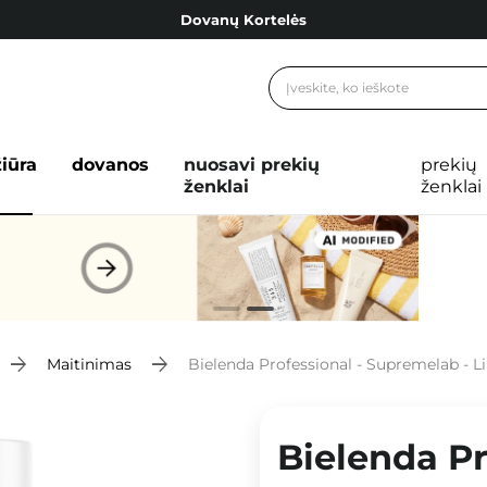
Dovanų Kortelės
Cosibella lojalumo programa
Nemokamas pristatymas nuo 40,00 €
Dovanų Kortelės
žiūra
dovanos
nuosavi prekių
prekių
ženklai
ženklai
Maitinimas
Bielenda Professional - Supremelab - Lipidinis A
Bielenda Pr