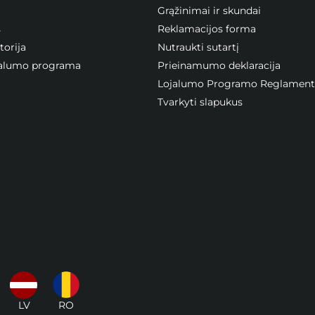
Grąžinimai ir skundai
s
Reklamacijos forma
orija
Nutraukti sutartį
ojalumo programa
Prieinamumo deklaracija
Lojalumo Programo Reglament
Tvarkyti slapukus
LV
RO