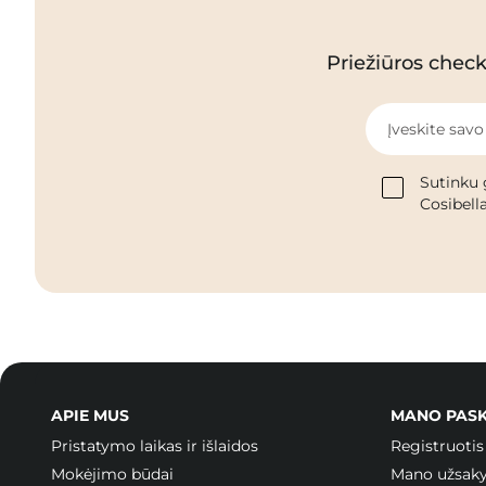
Priežiūros checkl
Įveskite savo
Sutinku 
Cosibella
APIE MUS
MANO PAS
Pristatymo laikas ir išlaidos
Registruotis
Mokėjimo būdai
Mano užsak