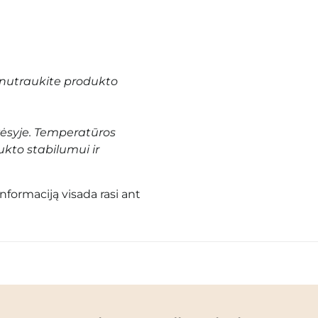
nutraukite produkto
vėsyje. Temperatūros
ukto stabilumui ir
informaciją visada rasi ant