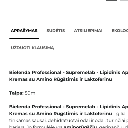
APRAŠYMAS
SUDĖTIS
ATSILIEPIMAI
EKOLOG
UŽDUOTI KLAUSIMĄ
Bielenda Professional - Supremelab - Lipidinis A
Kremas su Amino Rūgštimis ir Laktoferinu
Talpa:
50ml
Bielenda Professional - Supremelab - Lipidinis A
Kremas su Amino Rūgštimis ir Laktoferinu
- gili
tinkamas sausai, dehidratuotai odai ir odai, turinčiai 
barjerą. Jo formulėje yra
aminorūgščių,
gerinančių dr