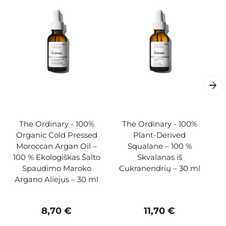
The Ordinary - 100%
The Ordinary - 100%
Organic Cold Pressed
Plant-Derived
P
Moroccan Argan Oil –
Squalane – 100 %
100 % Ekologiškas Šalto
Skvalanas iš
Spaudimo Maroko
Cukranendrių – 30 ml
Argano Aliejus – 30 ml
8,70 €
11,70 €