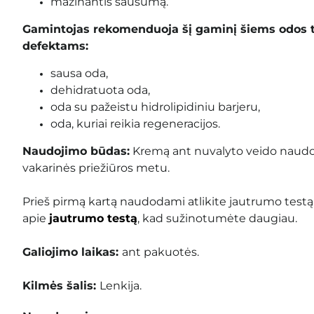
mažinantis sausumą.
Gamintojas rekomenduoja šį gaminį šiems odos 
defektams:
sausa oda,
dehidratuota oda,
oda su pažeistu hidrolipidiniu barjeru,
oda, kuriai reikia regeneracijos.
Naudojimo būdas:
Kremą ant nuvalyto veido naudoki
vakarinės priežiūros metu.
Prieš pirmą kartą naudodami atlikite jautrumo testą
apie
jautrumo testą
, kad sužinotumėte daugiau.
Galiojimo laikas:
ant pakuotės
.
Kilmės šalis:
Lenkija.