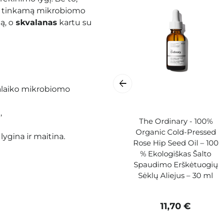
ko tinkamą mikrobiomo
ą, o
skvalanas
kartu su
palaiko mikrobiomo
,
The Ordinary - 100%
Organic Cold-Pressed
ygina ir maitina.
Rose Hip Seed Oil – 100
% Ekologiškas Šalto
Spaudimo Erškėtuogių
Sėklų Aliejus – 30 ml
11,70 €