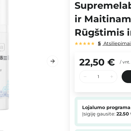
Supremelab 
ir Maitina
Rūgštimis i
5
Atsiliepima
22,50 €
/
vnt.
Lojalumo programa
Įsigiję gausite:
22.50