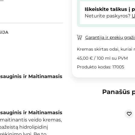
Iškeiskite taškus į 
Neturite paskyros?
U
IJA
Garantija ir prekių grąž
Kremas skirtas odai, kuriai r
45,00 €
/
100 ml
su PVM
Produkto kodas: 17005
psauginis ir Maitinamasis
Panašūs p
psauginis ir Maitinamasis
ai maitinantis veido kremas,
pažeistą hidrolipidinį
ėkinimo lygį. Be to,