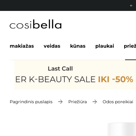
makiažas
veidas
kūnas
plaukai
prie
Pagrindinis puslapis
Priežiūra
Odos poreikiai