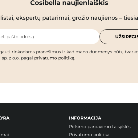
Cosibella naujienlaiškis
istai, ekspertų patarimai, grožio naujienos – tiesiai
 el. pašto adresą
UŽSIREGI
gauti rinkodaros pranešimus ir kad mano duomenys būtų tvark
 sp. z o.o. pagal
privatumo politiką
.
KYRA
INFORMACIJA
Pirkimo pardavimo taisyklės
ymai
Privatumo politika