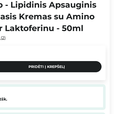
- Lipidinis Apsauginis
masis Kremas su Amino
r Laktoferinu - 50ml
i
2
PRIDĖTI Į KREPŠELĮ
tšk.