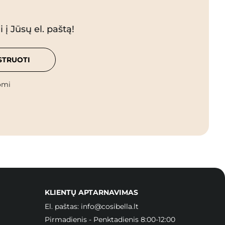
 į Jūsų el. paštą!
STRUOTI
omi
KLIENTŲ APTARNAVIMAS
El. paštas:
info@cosibella.lt
Pirmadienis - Penktadienis 8:00-12:00