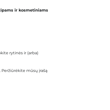
tipams ir kosmetiniams
te rytinės ir (arba)
.
Peržiūrėkite mūsų įrašą