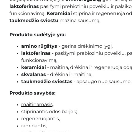
laktoferinas
pasižymi prebiotiniu poveikiu ir palai
funkcionavimą.
Keramidai
stiprina ir regeneruoja od
taukmedžio sviestu
mažina sausumą.
Produkto sudėtyje yra:
amino rūgštys
- gerina drėkinimo lygį,
laktoferinas
- pasižymi prebioziniu poveikiu, 
funkcionavimą,
keramidai
- maitina, drėkina ir regeneruoja odą
skvalanas
- drėkina ir maitina,
taukmedžio sviestas
- apsaugo nuo sausumo, l
Produkto savybės:
maitinamasis,
stiprinantis odos barjerą,
regeneruojantis,
raminantis,