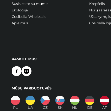
Susisiekite su mumis
Krepšelis
Ekologija
Norų sąraša
Cosibella Wholesale
Užsakymų ist
Apie mus
Cosibella l
RASKITE MUS:
MŪSŲ PARDUOTUVĖS
PL
UA
CZ
SK
HU
DE
AT