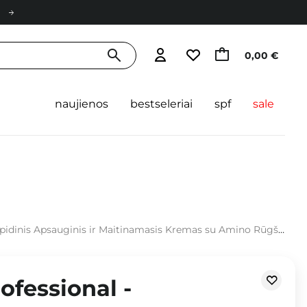
0,00 €
naujienos
bestseleriai
spf
sale
psauginis ir Maitinamasis Kremas su Amino Rūgštimis ir Laktoferinu - 50ml
ofessional -