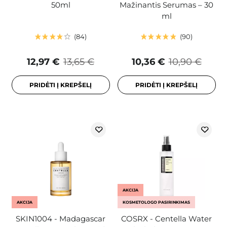
50ml
Mažinantis Serumas – 30
ml
84
90
12,97 €
13,65 €
10,36 €
10,90 €
PRIDĖTI Į KREPŠELĮ
PRIDĖTI Į KREPŠELĮ
AKCIJA
AKCIJA
KOSMETOLOGO PASIRINKIMAS
SKIN1004 - Madagascar
COSRX - Centella Water