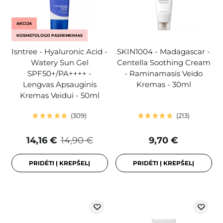
AKCIJA
KOSMETOLOGO PASIRINKIMAS
Isntree - Hyaluronic Acid -
SKIN1004 - Madagascar -
Watery Sun Gel
Centella Soothing Cream
SPF50+/PA++++ -
- Raminamasis Veido
Lengvas Apsauginis
Kremas - 30ml
Kremas Veidui - 50ml
309
213
14,16 €
14,90 €
9,70 €
PRIDĖTI Į KREPŠELĮ
PRIDĖTI Į KREPŠELĮ