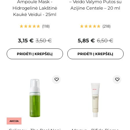
Ampoule Mask -
– Veido Valymo Putos su
Hidrogelinė Lakštinė
Azijine Centele – 20 ml
Kaukė Veidui - 25ml
118
218
3,15 €
3,50 €
5,85 €
6,50 €
PRIDĖTI Į KREPŠELĮ
PRIDĖTI Į KREPŠELĮ
AKCIJA