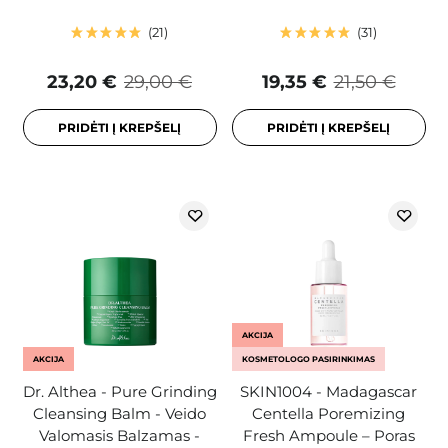
21
31
23,20 €
29,00 €
19,35 €
21,50 €
PRIDĖTI Į KREPŠELĮ
PRIDĖTI Į KREPŠELĮ
AKCIJA
AKCIJA
KOSMETOLOGO PASIRINKIMAS
Dr. Althea - Pure Grinding
SKIN1004 - Madagascar
Cleansing Balm - Veido
Centella Poremizing
Valomasis Balzamas -
Fresh Ampoule – Poras