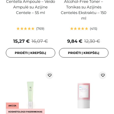
Centella Ampoule – Veido
Alcohol-Free Toner –
Ampulė su Azijine
Tonikas su Azijinės
Centele – 55 ml
Centelės Ekstraktu – 150
ml
769
415
15,27 €
16,07 €
9,84 €
12,30 €
PRIDĖTI Į KREPŠELĮ
PRIDĖTI Į KREPŠELĮ
AKCIJA
KOSMETOLOGO PASIRINKIMAS