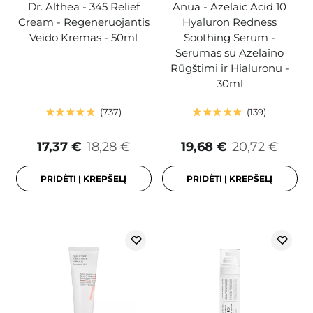
Dr. Althea - 345 Relief
Anua - Azelaic Acid 10
Cream - Regeneruojantis
Hyaluron Redness
Veido Kremas - 50ml
Soothing Serum -
Serumas su Azelaino
Rūgštimi ir Hialuronu -
30ml
737
139
17,37 €
18,28 €
19,68 €
20,72 €
PRIDĖTI Į KREPŠELĮ
PRIDĖTI Į KREPŠELĮ