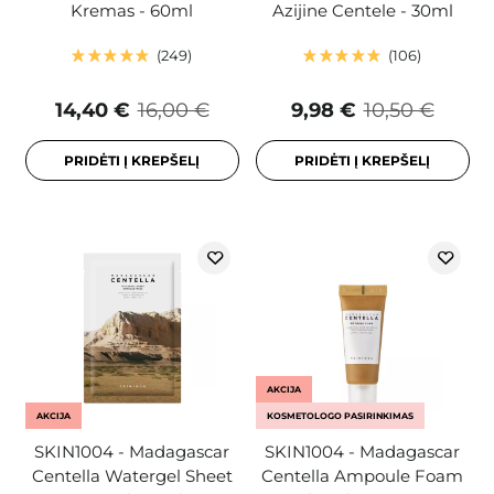
Kremas - 60ml
Azijine Centele - 30ml
249
106
14,40 €
16,00 €
9,98 €
10,50 €
PRIDĖTI Į KREPŠELĮ
PRIDĖTI Į KREPŠELĮ
AKCIJA
AKCIJA
KOSMETOLOGO PASIRINKIMAS
SKIN1004 - Madagascar
SKIN1004 - Madagascar
Centella Watergel Sheet
Centella Ampoule Foam