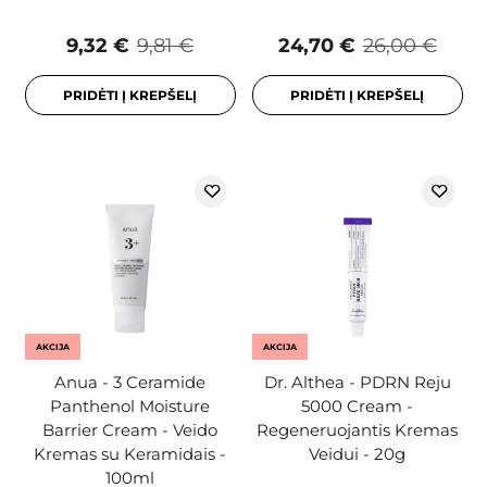
9,32 €
9,81 €
24,70 €
26,00 €
PRIDĖTI Į KREPŠELĮ
PRIDĖTI Į KREPŠELĮ
AKCIJA
AKCIJA
Anua - 3 Ceramide
Dr. Althea - PDRN Reju
Panthenol Moisture
5000 Cream -
Barrier Cream - Veido
Regeneruojantis Kremas
Kremas su Keramidais -
Veidui - 20g
100ml