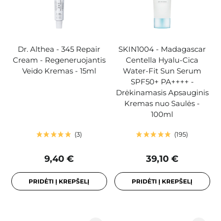
Dr. Althea - 345 Repair
SKIN1004 - Madagascar
Cream - Regeneruojantis
Centella Hyalu-Cica
Veido Kremas - 15ml
Water-Fit Sun Serum
SPF50+ PA++++ -
Drėkinamasis Apsauginis
Kremas nuo Saulės -
100ml
3
195
9,40 €
39,10 €
PRIDĖTI Į KREPŠELĮ
PRIDĖTI Į KREPŠELĮ