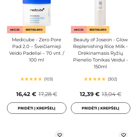
AKCIJA
BESTSELERIS
AKCIJA
BESTSELERIS
Medicube - Zero Pore
Beauty of Joseon - Glow
Pad 2.0 – Šveičiamieji
Replenishing Rice Milk -
Veido Padeliai – 70 vnt. /
Drėkinamasis Ryžių
100 ml
Pienelio Tonikas Veidui -
150ml
103
302
16,42 €
17,28 €
12,39 €
13,04 €
PRIDĖTI Į KREPŠELĮ
PRIDĖTI Į KREPŠELĮ