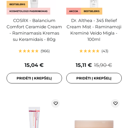
BESTSELERIS
KOSMETOLOGO PASIRINKIMAS
AKCIJA
BESTSELERIS
COSRX - Balancium
Dr. Althea - 345 Relief
Comfort Ceramide Cream
Cream Mist - Raminamoji
- Raminamasis Kremas
Kreminė Veido Migla -
su Keramidais - 80g
100ml
966
43
15,04 €
15,11 €
15,90 €
PRIDĖTI Į KREPŠELĮ
PRIDĖTI Į KREPŠELĮ