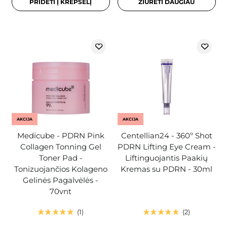
PRIDĖTI Į KREPŠELĮ
ŽIŪRĖTI DAUGIAU
AKCIJA
AKCIJA
Medicube - PDRN Pink
Centellian24 - 360º Shot
Collagen Tonning Gel
PDRN Lifting Eye Cream -
Toner Pad -
Liftinguojantis Paakių
Tonizuojančios Kolageno
Kremas su PDRN - 30ml
Gelinės Pagalvėlės -
70vnt
1
2