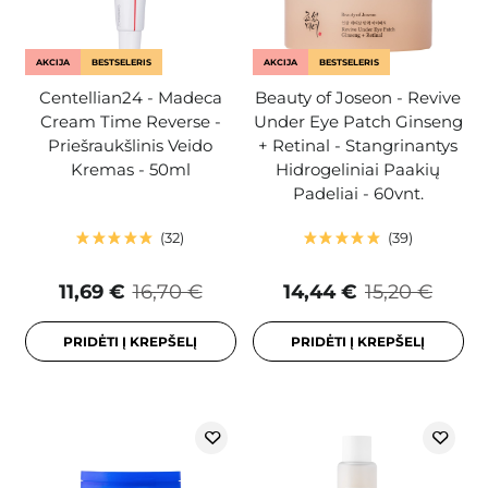
AKCIJA
BESTSELERIS
AKCIJA
BESTSELERIS
Centellian24 - Madeca
Beauty of Joseon - Revive
Cream Time Reverse -
Under Eye Patch Ginseng
Priešraukšlinis Veido
+ Retinal - Stangrinantys
Kremas - 50ml
Hidrogeliniai Paakių
Padeliai - 60vnt.
32
39
11,69 €
16,70 €
14,44 €
15,20 €
PRIDĖTI Į KREPŠELĮ
PRIDĖTI Į KREPŠELĮ