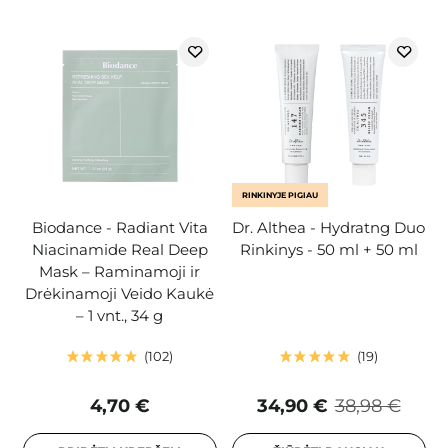
RINKINYJE PIGIAU
Biodance - Radiant Vita
Dr. Althea - Hydratng Duo
Niacinamide Real Deep
Rinkinys - 50 ml + 50 ml
Mask – Raminamoji ir
Drėkinamoji Veido Kaukė
– 1 vnt., 34 g
102
19
4,70 €
34,90 €
38,98 €