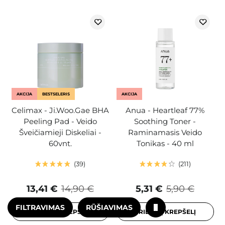
AKCIJA
BESTSELERIS
AKCIJA
Celimax - Ji.Woo.Gae BHA
Anua - Heartleaf 77%
Peeling Pad - Veido
Soothing Toner -
Šveičiamieji Diskeliai -
Raminamasis Veido
60vnt.
Tonikas - 40 ml
39
211
13,41 €
14,90 €
5,31 €
5,90 €
FILTRAVIMAS
RŪŠIAVIMAS
PRIDĖTI Į KREPŠELĮ
PRIDĖTI Į KREPŠELĮ