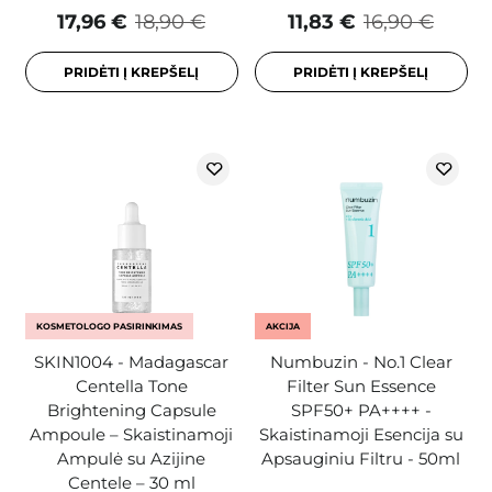
17,96 €
18,90 €
11,83 €
16,90 €
PRIDĖTI Į KREPŠELĮ
PRIDĖTI Į KREPŠELĮ
KOSMETOLOGO PASIRINKIMAS
AKCIJA
SKIN1004 - Madagascar
Numbuzin - No.1 Clear
Centella Tone
Filter Sun Essence
Brightening Capsule
SPF50+ PA++++ -
Ampoule – Skaistinamoji
Skaistinamoji Esencija su
Ampulė su Azijine
Apsauginiu Filtru - 50ml
Centele – 30 ml