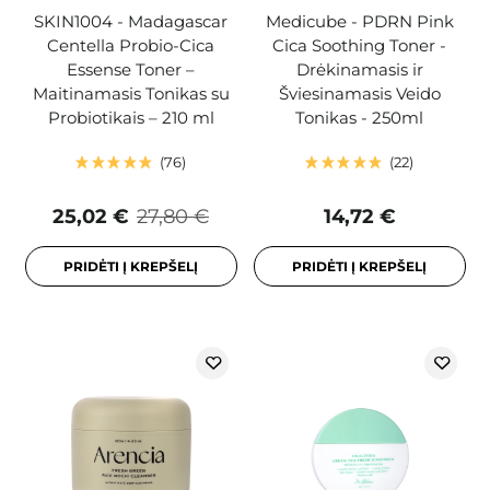
SKIN1004 - Madagascar
Medicube - PDRN Pink
Centella Probio-Cica
Cica Soothing Toner -
Essense Toner –
Drėkinamasis ir
Maitinamasis Tonikas su
Šviesinamasis Veido
Probiotikais – 210 ml
Tonikas - 250ml
76
22
25,02 €
27,80 €
14,72 €
PRIDĖTI Į KREPŠELĮ
PRIDĖTI Į KREPŠELĮ