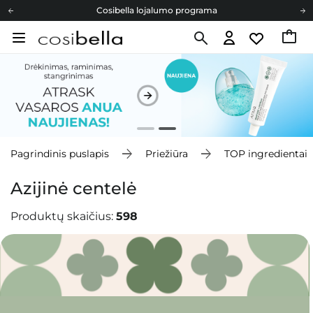
Cosibella lojalumo programa
Nemokamas pristatymas nuo 40,00 €
Dovanų Kortelės
Cosibella lojalumo programa
Nemokamas pristatymas nuo 40,00 €
Dovanų Kortelės
Pagrindinis puslapis
Priežiūra
TOP ingredientai
Azijinė centelė
Produktų skaičius:
598