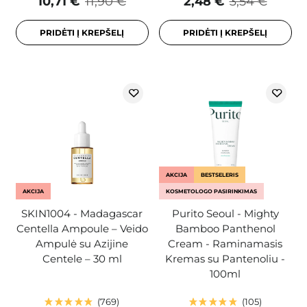
10,71 €
11,90 €
2,48 €
3,54 €
PRIDĖTI Į KREPŠELĮ
PRIDĖTI Į KREPŠELĮ
AKCIJA
BESTSELERIS
AKCIJA
KOSMETOLOGO PASIRINKIMAS
SKIN1004 - Madagascar
Purito Seoul - Mighty
Centella Ampoule – Veido
Bamboo Panthenol
Ampulė su Azijine
Cream - Raminamasis
Centele – 30 ml
Kremas su Pantenoliu -
100ml
769
105