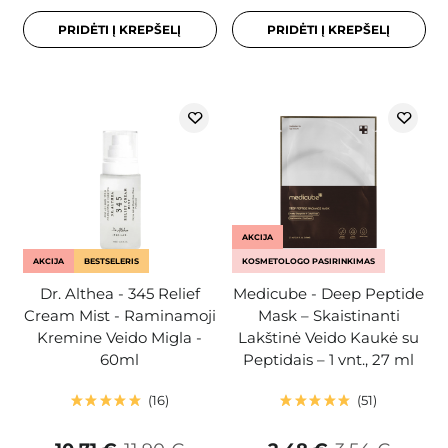
PRIDĖTI Į KREPŠELĮ
PRIDĖTI Į KREPŠELĮ
AKCIJA
AKCIJA
BESTSELERIS
KOSMETOLOGO PASIRINKIMAS
Dr. Althea - 345 Relief
Medicube - Deep Peptide
Cream Mist - Raminamoji
Mask – Skaistinanti
Kremine Veido Migla -
Lakštinė Veido Kaukė su
60ml
Peptidais – 1 vnt., 27 ml
16
51