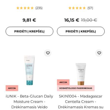
235
57
9,81 €
16,15 €
19,00 €
PRIDĖTI Į KREPŠELĮ
PRIDĖTI Į KREPŠELĮ
AKCIJA
AKCIJA
KOSMETOLOGO PASIRINKIMAS
iUNIK - Beta-Glucan Daily
SKIN1004 - Madagascar
Moisture Cream -
Centella Cream -
Drėkinamasis Veido
Drėkinamasis Kremas su