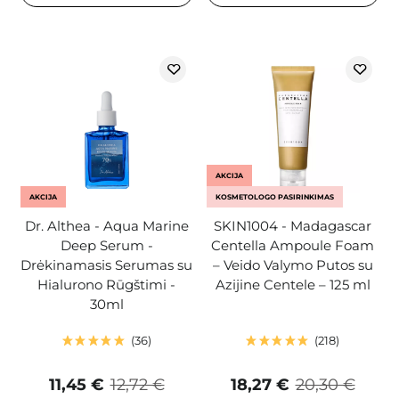
AKCIJA
AKCIJA
KOSMETOLOGO PASIRINKIMAS
Dr. Althea - Aqua Marine
SKIN1004 - Madagascar
Deep Serum -
Centella Ampoule Foam
Drėkinamasis Serumas su
– Veido Valymo Putos su
Hialurono Rūgštimi -
Azijine Centele – 125 ml
30ml
36
218
11,45 €
12,72 €
18,27 €
20,30 €