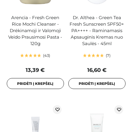
Arencia - Fresh Green
Dr. Althea - Green Tea
Rice Mochi Cleanser -
Fresh Sunscreen SPF50+
Drėkinamoji ir Valomoji
PA++++ - Raminamasis
Veido Prausimosi Pasta -
Apsauginis Kremas nuo
120g
Saulės - 45ml
43
7
13,39 €
16,60 €
PRIDĖTI Į KREPŠELĮ
PRIDĖTI Į KREPŠELĮ