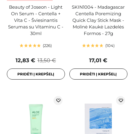
Beauty of Joseon - Light
SKIN1004 - Madagascar
On Serum - Centella +
Centella Poremizing
Vita C - Šviesinantis
Quick Clay Stick Mask -
Serumas su Vitaminu C -
Molinė Kaukė Lazdelės
30ml
Formos - 27g
226
104
12,83 €
13,50 €
17,01 €
PRIDĖTI Į KREPŠELĮ
PRIDĖTI Į KREPŠELĮ