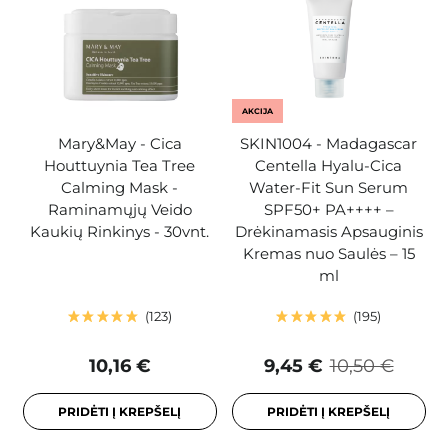
AKCIJA
Mary&May - Cica
SKIN1004 - Madagascar
Houttuynia Tea Tree
Centella Hyalu-Cica
Calming Mask -
Water-Fit Sun Serum
Raminamųjų Veido
SPF50+ PA++++ –
Kaukių Rinkinys - 30vnt.
Drėkinamasis Apsauginis
Kremas nuo Saulės – 15
ml
123
195
10,16 €
9,45 €
10,50 €
PRIDĖTI Į KREPŠELĮ
PRIDĖTI Į KREPŠELĮ