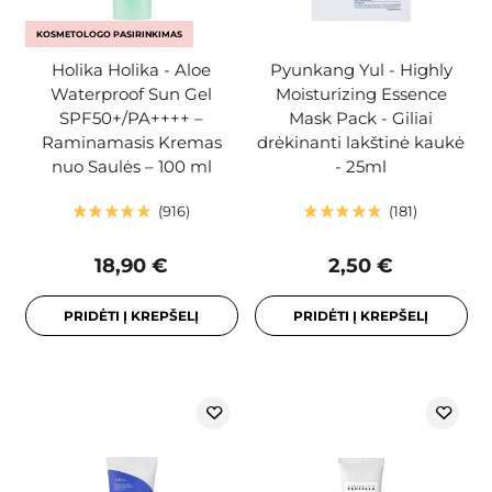
KOSMETOLOGO PASIRINKIMAS
Holika Holika - Aloe
Pyunkang Yul - Highly
Waterproof Sun Gel
Moisturizing Essence
SPF50+/PA++++ –
Mask Pack - Giliai
Raminamasis Kremas
drėkinanti lakštinė kaukė
nuo Saulės – 100 ml
- 25ml
916
181
18,90 €
2,50 €
PRIDĖTI Į KREPŠELĮ
PRIDĖTI Į KREPŠELĮ