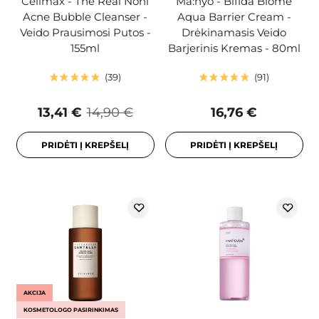
Celimax - The Real Noni
Ma:nyo - Bifida Biome
Acne Bubble Cleanser -
Aqua Barrier Cream -
Veido Prausimosi Putos -
Drėkinamasis Veido
155ml
Barjerinis Kremas - 80ml
39
91
13,41 €
14,90 €
16,76 €
PRIDĖTI Į KREPŠELĮ
PRIDĖTI Į KREPŠELĮ
AKCIJA
KOSMETOLOGO PASIRINKIMAS