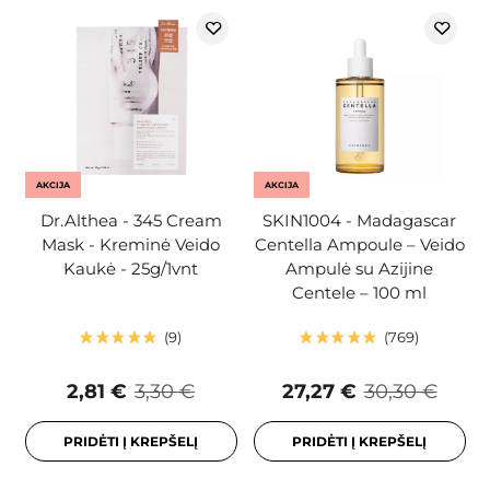
AKCIJA
AKCIJA
Dr.Althea - 345 Cream
SKIN1004 - Madagascar
Mask - Kreminė Veido
Centella Ampoule – Veido
Kaukė - 25g/1vnt
Ampulė su Azijine
Centele – 100 ml
9
769
2,81 €
3,30 €
27,27 €
30,30 €
PRIDĖTI Į KREPŠELĮ
PRIDĖTI Į KREPŠELĮ