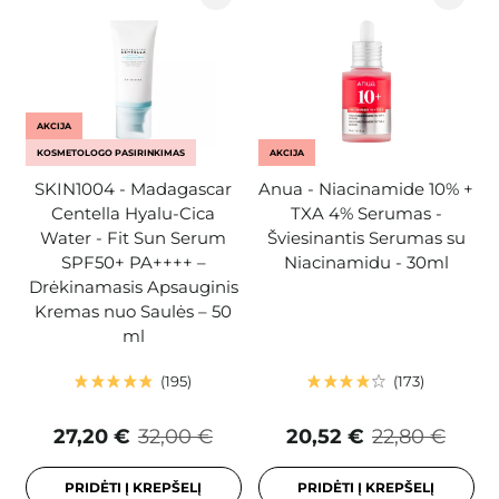
AKCIJA
KOSMETOLOGO PASIRINKIMAS
AKCIJA
SKIN1004 - Madagascar
Anua - Niacinamide 10% +
Centella Hyalu-Cica
TXA 4% Serumas -
Water - Fit Sun Serum
Šviesinantis Serumas su
SPF50+ PA++++ –
Niacinamidu - 30ml
Drėkinamasis Apsauginis
Kremas nuo Saulės – 50
ml
195
173
27,20 €
32,00 €
20,52 €
22,80 €
PRIDĖTI Į KREPŠELĮ
PRIDĖTI Į KREPŠELĮ