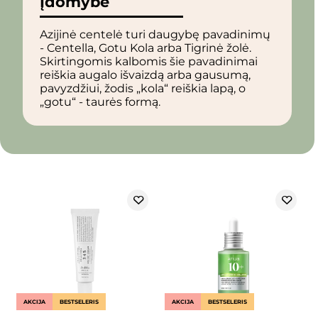
Įdomybė
Azijinė centelė turi daugybę pavadinimų
- Centella, Gotu Kola arba Tigrinė žolė.
Skirtingomis kalbomis šie pavadinimai
reiškia augalo išvaizdą arba gausumą,
pavyzdžiui, žodis „kola“ reiškia lapą, o
„gotu“ - taurės formą.
AKCIJA
BESTSELERIS
AKCIJA
BESTSELERIS