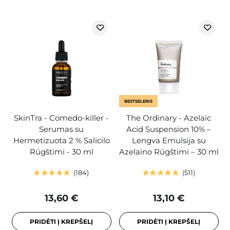
BESTSELERIS
SkinTra - Comedo-killer -
The Ordinary - Azelaic
Serumas su
Acid Suspension 10% –
Hermetizuota 2 % Salicilo
Lengva Emulsija su
Rūgštimi - 30 ml
Azelaino Rūgštimi – 30 ml
184
511
13,60 €
13,10 €
PRIDĖTI Į KREPŠELĮ
PRIDĖTI Į KREPŠELĮ