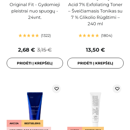
Original Fit - Gydomieji
Acid 7% Exfoliating Toner
pleistrai nuo spuogų -
– Šveičiamasis Tonikas su
24vnt.
7 % Glikolio Rūgštimi –
240 ml
1322
1804
2,68 €
3,15 €
13,50 €
PRIDĖTI Į KREPŠELĮ
PRIDĖTI Į KREPŠELĮ
AKCIJA
BESTSELERIS