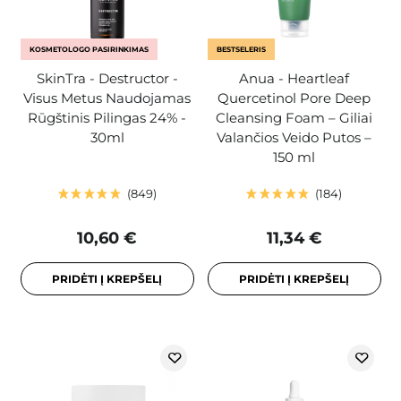
KOSMETOLOGO PASIRINKIMAS
BESTSELERIS
SkinTra - Destructor -
Anua - Heartleaf
Visus Metus Naudojamas
Quercetinol Pore Deep
Rūgštinis Pilingas 24% -
Cleansing Foam – Giliai
30ml
Valančios Veido Putos –
150 ml
849
184
10,60 €
11,34 €
PRIDĖTI Į KREPŠELĮ
PRIDĖTI Į KREPŠELĮ