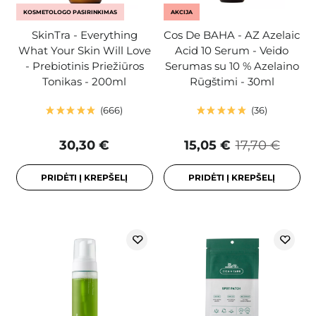
KOSMETOLOGO PASIRINKIMAS
AKCIJA
SkinTra - Everything
Cos De BAHA - AZ Azelaic
What Your Skin Will Love
Acid 10 Serum - Veido
- Prebiotinis Priežiūros
Serumas su 10 % Azelaino
Tonikas - 200ml
Rūgštimi - 30ml
666
36
30,30 €
15,05 €
17,70 €
PRIDĖTI Į KREPŠELĮ
PRIDĖTI Į KREPŠELĮ