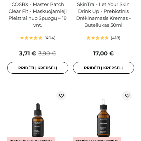
COSRX - Master Patch
SkinTra - Let Your Skin
Clear Fit - Maskuojamieji
Drink Up - Prebiotinis
Pleistrai nuo Spuogų – 18
Drėkinamasis Kremas -
vnt.
Buteliukas 50ml
404
418
3,71 €
3,90 €
17,00 €
PRIDĖTI Į KREPŠELĮ
PRIDĖTI Į KREPŠELĮ
KOSMETOLOGO PASIRINKIMAS
KOSMETOLOGO PASIRINKIMAS