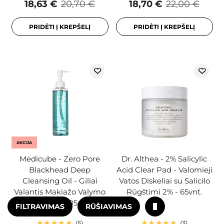
18,63 €
20,70 €
18,70 €
22,00 €
PRIDĖTI Į KREPŠELĮ
PRIDĖTI Į KREPŠELĮ
AKCIJA
Medicube - Zero Pore
Dr. Althea - 2% Salicylic
Blackhead Deep
Acid Clear Pad - Valomieji
Cleansing Oil - Giliai
Vatos Diskeliai su Salicilo
Valantis Makiažo Valymo
Rūgštimi 2% - 65vnt.
Aliejus - 205ml
FILTRAVIMAS
RŪŠIAVIMAS
5
3