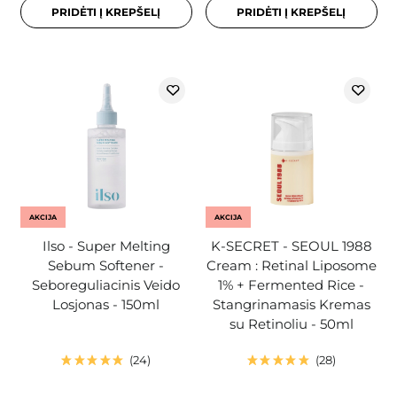
PRIDĖTI Į KREPŠELĮ
PRIDĖTI Į KREPŠELĮ
AKCIJA
AKCIJA
Ilso - Super Melting
K-SECRET - SEOUL 1988
Sebum Softener -
Cream : Retinal Liposome
Seboreguliacinis Veido
1% + Fermented Rice -
Losjonas - 150ml
Stangrinamasis Kremas
su Retinoliu - 50ml
24
28