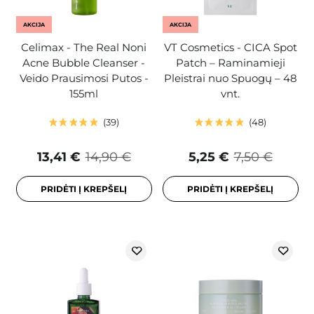
AKCIJA
AKCIJA
Celimax - The Real Noni
VT Cosmetics - CICA Spot
Acne Bubble Cleanser -
Patch – Raminamieji
Veido Prausimosi Putos -
Pleistrai nuo Spuogų – 48
155ml
vnt.
39
48
13,41 €
14,90 €
5,25 €
7,50 €
PRIDĖTI Į KREPŠELĮ
PRIDĖTI Į KREPŠELĮ