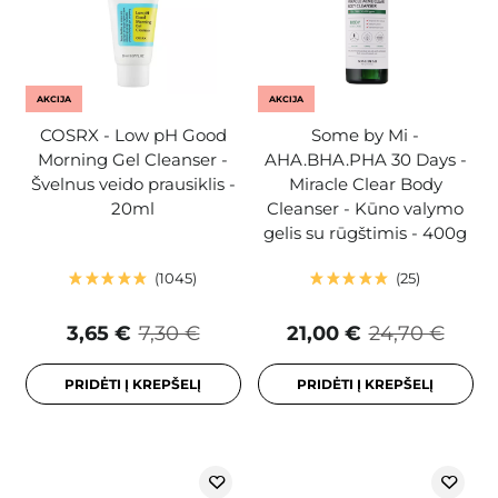
AKCIJA
AKCIJA
COSRX - Low pH Good
Some by Mi -
Morning Gel Cleanser -
AHA.BHA.PHA 30 Days -
Švelnus veido prausiklis -
Miracle Clear Body
20ml
Cleanser - Kūno valymo
gelis su rūgštimis - 400g
1045
25
3,65 €
7,30 €
21,00 €
24,70 €
PRIDĖTI Į KREPŠELĮ
PRIDĖTI Į KREPŠELĮ