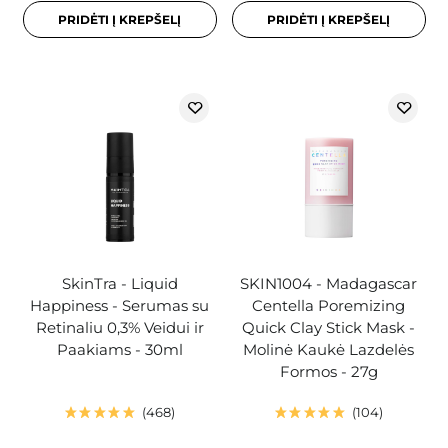
PRIDĖTI Į KREPŠELĮ
PRIDĖTI Į KREPŠELĮ
SkinTra - Liquid
SKIN1004 - Madagascar
Happiness - Serumas su
Centella Poremizing
Retinaliu 0,3% Veidui ir
Quick Clay Stick Mask -
Paakiams - 30ml
Molinė Kaukė Lazdelės
Formos - 27g
468
104