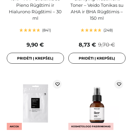
Pieno Rūgštimi ir
Toner – Veido Tonikas su
Hialurono Rūgštimi – 30
AHA ir BHA Rūgštimis –
ml
150 ml
841
248
9,90 €
8,73 €
9,70 €
PRIDĖTI Į KREPŠELĮ
PRIDĖTI Į KREPŠELĮ
AKCIJA
KOSMETOLOGO PASIRINKIMAS