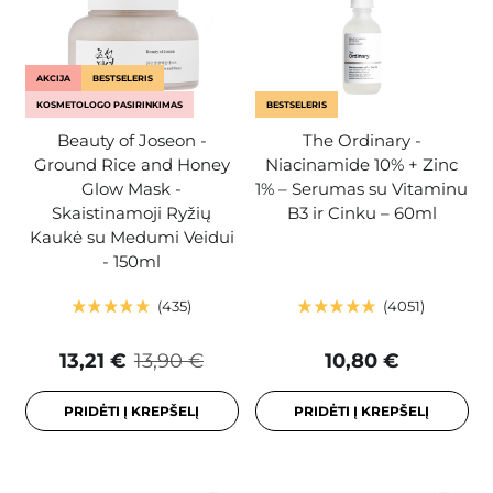
AKCIJA
BESTSELERIS
KOSMETOLOGO PASIRINKIMAS
BESTSELERIS
Beauty of Joseon -
The Ordinary -
Ground Rice and Honey
Niacinamide 10% + Zinc
Glow Mask -
1% – Serumas su Vitaminu
Skaistinamoji Ryžių
B3 ir Cinku – 60ml
Kaukė su Medumi Veidui
- 150ml
435
4051
13,21 €
13,90 €
10,80 €
PRIDĖTI Į KREPŠELĮ
PRIDĖTI Į KREPŠELĮ