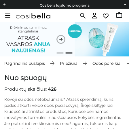
Cosibella lojalumo programa
Nemokamas pristatymas nuo 40,00 €
Dovanų Kortelės
Cosibella lojalumo programa
Nemokamas pristatymas nuo 40,00 €
Dovanų Kortelės
Pagrindinis puslapis
Priežiūra
Odos poreikiai
Nuo spuogų
Produktų skaičius:
426
Kovoji su odos netobulumais? Atrask sprendimą, kuris
padės atkurti veido odos pusiausvyrą. Šioje skiltyje rasi
kruopščiai atrinktus produktus, kuriuose derinamos
inovatyvios formulės ir aukščiausios kokybės ingredientai.
Jie praturtinti veikliosiomis medžiagomis, tokiomis kaip