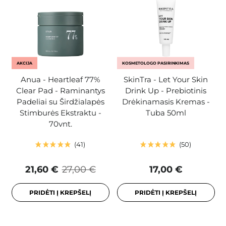
AKCIJA
KOSMETOLOGO PASIRINKIMAS
Anua - Heartleaf 77%
SkinTra - Let Your Skin
Clear Pad - Raminantys
Drink Up - Prebiotinis
Padeliai su Širdžialapės
Drėkinamasis Kremas -
Stimburės Ekstraktu -
Tuba 50ml
70vnt.
41
50
21,60 €
27,00 €
17,00 €
PRIDĖTI Į KREPŠELĮ
PRIDĖTI Į KREPŠELĮ