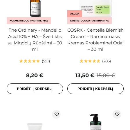
AKCIJA
KOSMETOLOGO PASIRINKIMAS
KOSMETOLOGO PASIRINKIMAS
The Ordinary - Mandelic
COSRX - Centella Blemish
Acid 10% + HA – Šveitiklis
Cream – Raminamasis
su Migdolų Rūgštimi – 30
Kremas Probleminei Odai
ml
– 30 ml
591
285
8,20 €
13,50 €
15,00 €
PRIDĖTI Į KREPŠELĮ
PRIDĖTI Į KREPŠELĮ