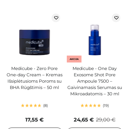
AKCIJA
Medicube - Zero Pore
Medicube - One Day
One-day Cream – Kremas
Exosome Shot Pore
Išsiplėtusioms Poroms su
Ampoule 7500 –
BHA Rūgštimis – 50 ml
Gaivinamasis Serumas su
Mikroadatomis – 30 ml
8
19
17,55 €
24,65 €
29,00 €