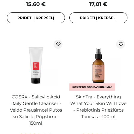
15,60 €
17,01 €
PRIDĖTI Į KREPŠELĮ
PRIDĖTI Į KREPŠELĮ
KOSMETOLOGO PASIRINKIMAS
COSRX - Salicylic Acid
SkinTra - Everything
Daily Gentle Cleanser -
What Your Skin Will Love
Veido Prausimosi Putos
- Prebiotinis Priežiūros
su Salicilo Rūgštimi -
Tonikas - 100ml
150ml