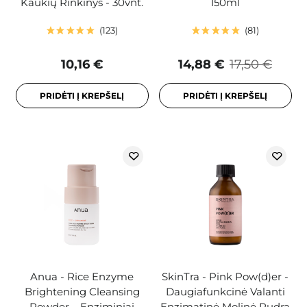
Kaukių Rinkinys - 30vnt.
150ml
123
81
10,16 €
14,88 €
17,50 €
PRIDĖTI Į KREPŠELĮ
PRIDĖTI Į KREPŠELĮ
Anua - Rice Enzyme
SkinTra - Pink Pow(d)er -
Brightening Cleansing
Daugiafunkcinė Valanti
Powder – Enziminiai
Enzimatinė Molinė Pudra