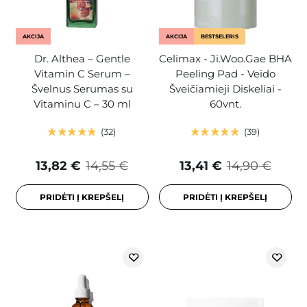
AKCIJA
AKCIJA
BESTSELERIS
Dr. Althea – Gentle
Celimax - Ji.Woo.Gae BHA
Vitamin C Serum –
Peeling Pad - Veido
Švelnus Serumas su
Šveičiamieji Diskeliai -
Vitaminu C – 30 ml
60vnt.
32
39
13,82 €
14,55 €
13,41 €
14,90 €
PRIDĖTI Į KREPŠELĮ
PRIDĖTI Į KREPŠELĮ