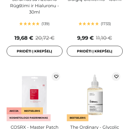
Rūgštimi ir Hialuronu -
30ml
139
1733
19,68 €
20,72 €
9,99 €
11,10 €
PRIDĖTI Į KREPŠELĮ
PRIDĖTI Į KREPŠELĮ
AKCIJA
BESTSELERIS
KOSMETOLOGO PASIRINKIMAS
BESTSELERIS
COSRX - Master Patch
The Ordinary - Glycolic