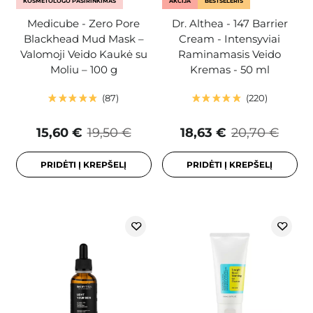
KOSMETOLOGO PASIRINKIMAS
AKCIJA
BESTSELERIS
Medicube - Zero Pore
Dr. Althea - 147 Barrier
Blackhead Mud Mask –
Cream - Intensyviai
Valomoji Veido Kaukė su
Raminamasis Veido
Moliu – 100 g
Kremas - 50 ml
87
220
15,60 €
19,50 €
18,63 €
20,70 €
PRIDĖTI Į KREPŠELĮ
PRIDĖTI Į KREPŠELĮ