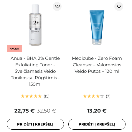
AKCIJA
Anua - BHA 2% Gentle
Medicube - Zero Foam
Exfoliating Toner -
Cleanser – Valomosios
Šveičiamasis Veido
Veido Putos – 120 ml
Tonikas su Rūgštimis -
150ml
15
7
22,75 €
32,50 €
13,20 €
PRIDĖTI Į KREPŠELĮ
PRIDĖTI Į KREPŠELĮ