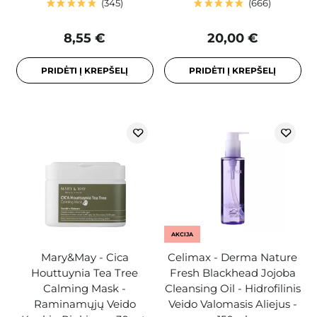
345
666
8,55 €
20,00 €
PRIDĖTI Į KREPŠELĮ
PRIDĖTI Į KREPŠELĮ
AKCIJA
Mary&May - Cica
Celimax - Derma Nature
Houttuynia Tea Tree
Fresh Blackhead Jojoba
Calming Mask -
Cleansing Oil - Hidrofilinis
Raminamųjų Veido
Veido Valomasis Aliejus -