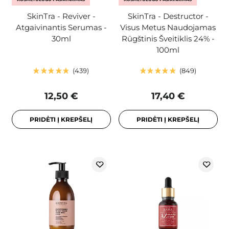
SkinTra - Reviver -
SkinTra - Destructor -
Atgaivinantis Serumas -
Visus Metus Naudojamas
30ml
Rūgštinis Šveitiklis 24% -
100ml
439
849
12,50 €
17,40 €
PRIDĖTI Į KREPŠELĮ
PRIDĖTI Į KREPŠELĮ