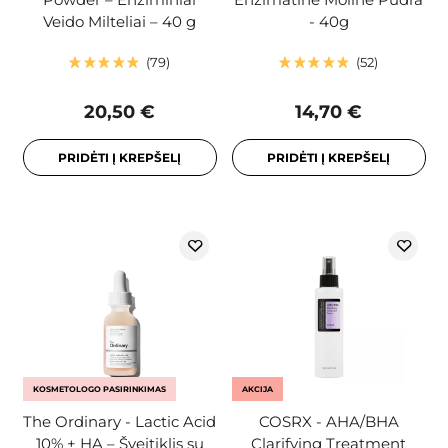
Veido Milteliai – 40 g
- 40g
79
52
20,50 €
14,70 €
PRIDĖTI Į KREPŠELĮ
PRIDĖTI Į KREPŠELĮ
KOSMETOLOGO PASIRINKIMAS
AKCIJA
The Ordinary - Lactic Acid
COSRX - AHA/BHA
10% + HA – Šveitiklis su
Clarifying Treatment