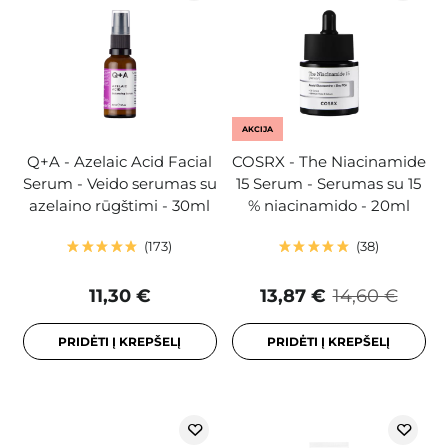
AKCIJA
Q+A - Azelaic Acid Facial
COSRX - The Niacinamide
Serum - Veido serumas su
15 Serum - Serumas su 15
azelaino rūgštimi - 30ml
% niacinamido - 20ml
173
38
11,30 €
13,87 €
14,60 €
PRIDĖTI Į KREPŠELĮ
PRIDĖTI Į KREPŠELĮ