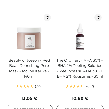
Beauty of Joseon - Red
The Ordinary - AHA 30% +
Bean Refreshing Pore
BHA 2% Peeling Solution
Mask - Molinė Kaukė -
- Peelingas su AHA 30% +
140ml
BHA 2% Rūgštimis - 30ml
399
2657
13,05 €
10,80 €