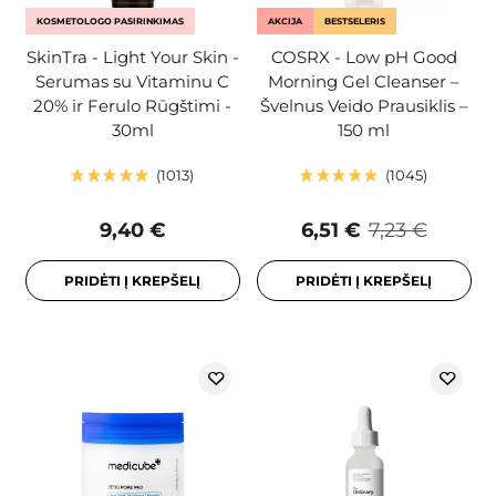
KOSMETOLOGO PASIRINKIMAS
AKCIJA
BESTSELERIS
SkinTra - Light Your Skin -
COSRX - Low pH Good
Serumas su Vitaminu C
Morning Gel Cleanser –
20% ir Ferulo Rūgštimi -
Švelnus Veido Prausiklis –
30ml
150 ml
1013
1045
9,40 €
6,51 €
7,23 €
PRIDĖTI Į KREPŠELĮ
PRIDĖTI Į KREPŠELĮ