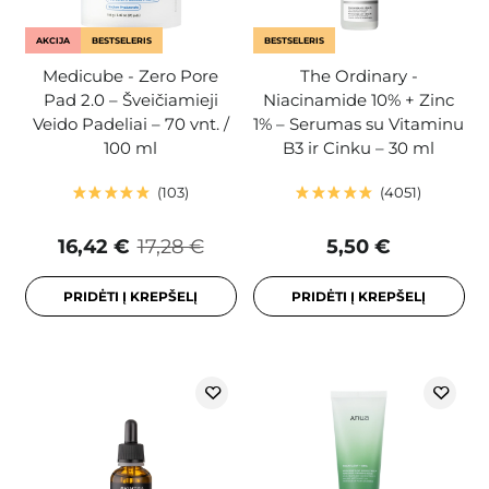
AKCIJA
BESTSELERIS
BESTSELERIS
Medicube - Zero Pore
The Ordinary -
Pad 2.0 – Šveičiamieji
Niacinamide 10% + Zinc
Veido Padeliai – 70 vnt. /
1% – Serumas su Vitaminu
100 ml
B3 ir Cinku – 30 ml
103
4051
16,42 €
17,28 €
5,50 €
PRIDĖTI Į KREPŠELĮ
PRIDĖTI Į KREPŠELĮ