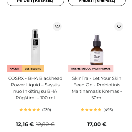
PRIDĖTI Į KREPŠELĮ
PRIDĖTI Į KREPŠELĮ
AKCIJA
BESTSELERIS
KOSMETOLOGO PASIRINKIMAS
COSRX - BHA Blackhead
SkinTra - Let Your Skin
Power Liquid – Skystis
Feed On - Prebiotinis
nuo Inkštirų su BHA
Maitinamasis Kremas -
Rūgštimi – 100 ml
50ml
239
493
12,16 €
12,80 €
17,00 €