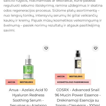
salicilo rūgštis, niacinamidas ar ekstraktai, kurie padeda
reguliuoti sebumo išsiskyrimą, ramina uždegimus ir skatina
odos regeneracijos procesus. Siūlome platų asortimentą –
nuo lengvų tonikų, intensyvių serumų iki giliai veikiančių
kaukių ir kremų. Pajusk mūsų kosmetikos veiksmingumą ir
švelnumą – pasiek norimų rezultatų ir atgauk pasitikėjimą
savimi.
AKCIJA
BESTSELERIS
AKCIJA
BESTSELERIS
KOSMETOLOGO PASIRINKIMAS
Anua - Azelaic Acid 10
COSRX - Advanced Snail
Hyaluron Redness
96 Mucin Power Essence -
Soothing Serum -
Drėkinamoji Esencija su
Serumas su Azelaino
Sraigių Gleivėmis - 100ml