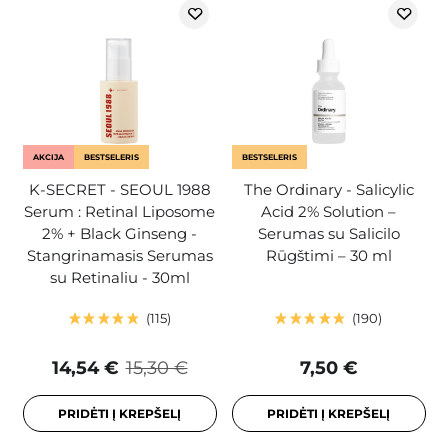
AKCIJA
BESTSELERIS
BESTSELERIS
K-SECRET - SEOUL 1988
The Ordinary - Salicylic
Serum : Retinal Liposome
Acid 2% Solution –
2% + Black Ginseng -
Serumas su Salicilo
Stangrinamasis Serumas
Rūgštimi – 30 ml
su Retinaliu - 30ml
115
190
14,54 €
15,30 €
7,50 €
PRIDĖTI Į KREPŠELĮ
PRIDĖTI Į KREPŠELĮ