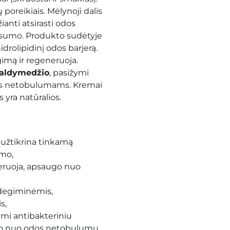
poreikiais. Mėlynoji dalis
ianti atsirasti odos
usumo. Produkto sudėtyje
hidrolipidinį odos barjerą.
imą ir regeneruoja.
aldymedžio
, pasižymi
onos netobulumams. Kremai
 yra natūralios.
 užtikrina tinkamą
umo,
eneruoja, apsaugo nuo
ždegiminėmis,
s,
ymi antibakteriniu
ugo nuo odos netobulumų,