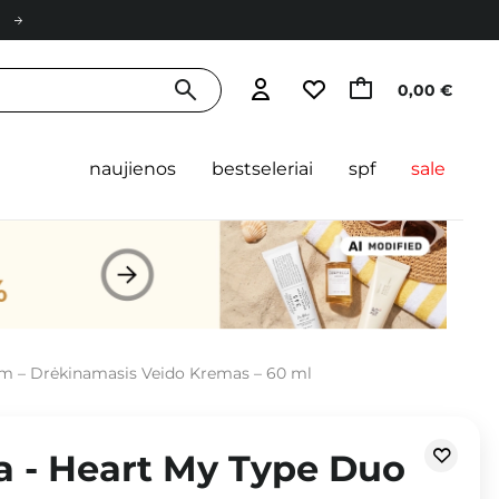
0,00 €
naujienos
bestseleriai
spf
sale
eam – Drėkinamasis Veido Kremas – 60 ml
ra - Heart My Type Duo