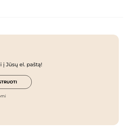
 į Jūsų el. paštą!
STRUOTI
omi