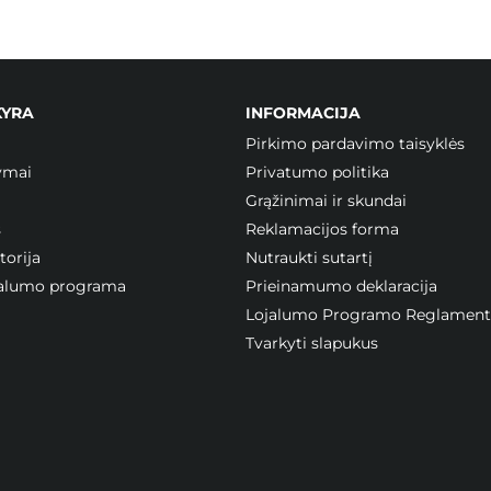
KYRA
INFORMACIJA
Pirkimo pardavimo taisyklės
ymai
Privatumo politika
Grąžinimai ir skundai
s
Reklamacijos forma
orija
Nutraukti sutartį
ojalumo programa
Prieinamumo deklaracija
Lojalumo Programo Reglament
Tvarkyti slapukus