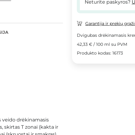
Neturite paskyros?
U
Garantija ir prekių grąž
IJA
Dvigubas drėkinamasis kre
42,33 €
/
100 ml
su PVM
Produkto kodas: 16173
 veido drėkinamasis
skirtas T zonai (kakta ir
ai (skruostai ir smakras).