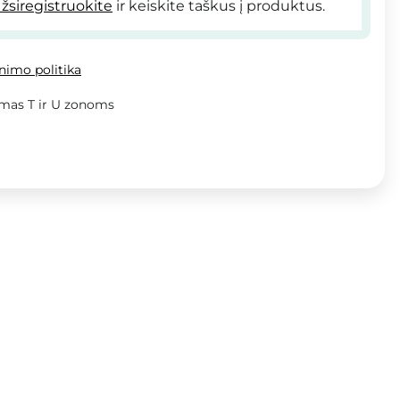
žsiregistruokite
ir keiskite taškus į produktus.
inimo politika
mas T ir U zonoms