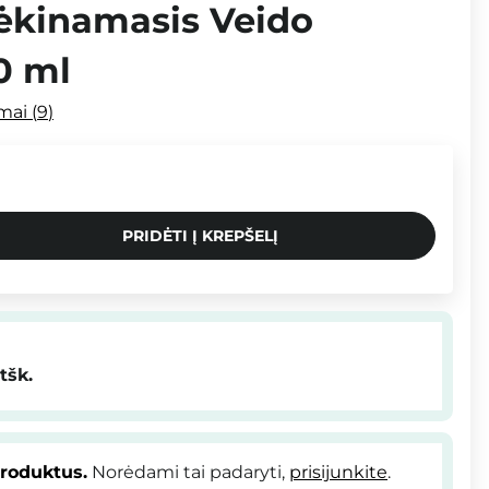
ėkinamasis Veido
0 ml
imai
9
PRIDĖTI Į KREPŠELĮ
tšk.
produktus.
Norėdami tai padaryti,
prisijunkite
.