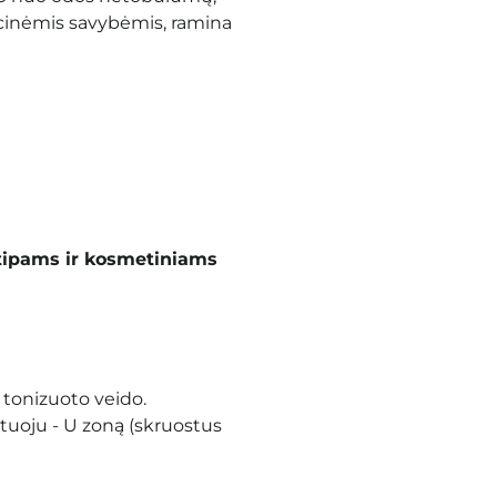
cinėmis savybėmis, ramina
tipams ir kosmetiniams
 tonizuoto veido.
ltuoju - U zoną (skruostus