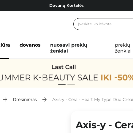
Dovanų Kortelės
Cosibella lojalumo programa
Nemokamas pristatymas nuo 40,00 €
Dovanų Kortelės
žiūra
dovanos
nuosavi prekių
prekių
ženklai
ženklai
Drėkinimas
Axis-y - Cera - Heart My Type Duo Cr
Axis-y - Ce