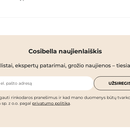
Cosibella naujienlaiškis
istai, ekspertų patarimai, grožio naujienos – tiesiai
 el. pašto adresą
UŽSIREGI
gauti rinkodaros pranešimus ir kad mano duomenys būtų tvark
 sp. z o.o. pagal
privatumo politiką
.