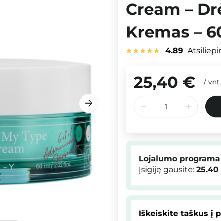
Cream – Dr
Kremas – 6
4.89
Atsiliep
25,40 €
/
vnt.
Lojalumo programa
Įsigiję gausite:
25.40
Iškeiskite taškus į 