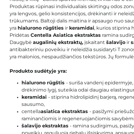
Produktas rūpinasi individualiais skirtingų odos zonų 
yra lengvos, gelio konsistencijos, drėkinanti ir neleidž
trūkumams. Baltoji dalis maitina ir apsaugo nuo sa
yra
hialurono rūgšties
ir
keramidai
, kurios stiprina 
Pridėtas
Centella Asiatica ekstraktas
ramina sudirg
Daugybė
augalinių ekstraktų,
įskaitant
šalavijo
ir
s
antibakteriniu poveikiu ir neleidžia susidaryti T z
yra malonios, nespaudžiančios tekstūros. Jų formulės
Produkto sudėtyje yra:
hialurono rūgštis
- suriša vandenį epidermyje,
drėkinimo lygį, suteikia odai daugiau elasting
keramidai
- stiprina hidrolipidinį barjerą, reg
sausumo,
centella
asiatica ekstraktas
- pasižymi priešu
raminančiomis ir regeneruojančiomis savybėmi
šalavijo ekstraktas
- ramina sudirgimus, pasiž
poveikiu, reguliuoja riebalų išsiskyrimą, apsa