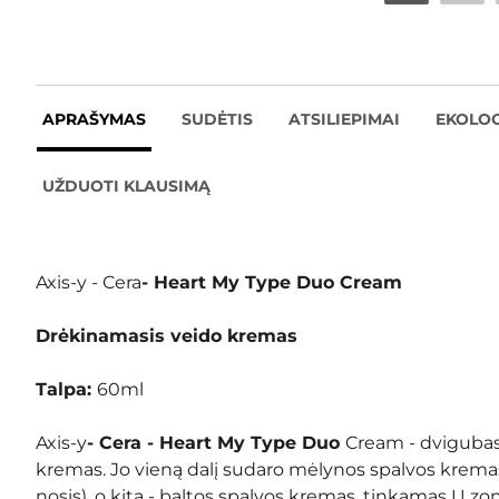
APRAŠYMAS
SUDĖTIS
ATSILIEPIMAI
EKOLOG
UŽDUOTI KLAUSIMĄ
Axis-y - Cera
- Heart My Type Duo Cream
Drėkinamasis veido kremas
Talpa:
60ml
Axis-y
- Cera - Heart My Type Duo
Cream - dvigubas
kremas. Jo vieną dalį sudaro mėlynos spalvos kremas, 
nosis), o kitą - baltos spalvos kremas, tinkamas U zon