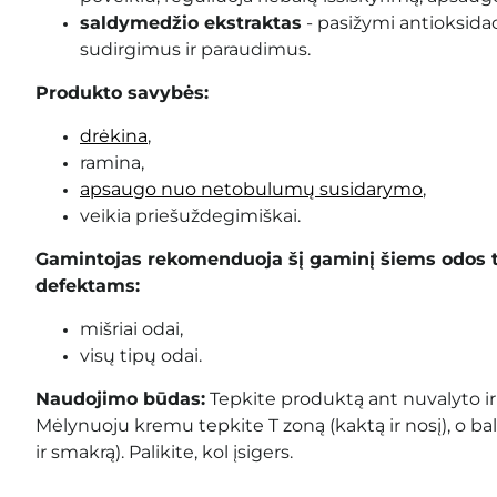
saldymedžio ekstraktas
- pasižymi antioksida
sudirgimus ir paraudimus.
Produkto savybės:
drėkina
,
ramina,
apsaugo nuo netobulumų susidarymo
,
veikia priešuždegimiškai.
Gamintojas rekomenduoja šį gaminį šiems odos 
defektams:
mišriai odai,
visų tipų odai.
Naudojimo būdas:
Tepkite produktą ant nuvalyto ir
Mėlynuoju kremu tepkite T zoną (kaktą ir nosį), o ba
ir smakrą). Palikite, kol įsigers.