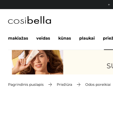
makiažas
veidas
kūnas
plaukai
prie
Pagrindinis puslapis
Priežiūra
Odos poreikiai