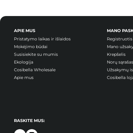
APIE MUS
MANO PAS
Pristatymo laikas ir išlaidos
Registruotis
Mokėjimo būdai
Mano užsak
Susisiekite su mumis
Krepšelis
Ekologija
Norų sąraša
Cosibella Wholesale
Užsakymų ist
Apie mus
Cosibella l
RASKITE MUS: