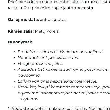
Prieš pirmą kartą naudodami atlikite jautrumo testą
rasite mūsų pranešime apie jautrumo
testą
.
Galiojimo data:
ant pakuotės
.
Kilmės šalis:
Pietų Korėja.
Nurodymai:
Produktas skirtas tik išoriniam naudojimui.
Nenaudoti ant pažeistos odos.
Vengti patekimo į akis.
Atsiradus bet kokiems sudirgimo požymiams, 
naudojimą.
Laikyti vaikams nepasiekiamoje vietoje.
Produktą laikyti kambario temperatūroje, pa
svyravimai transportuojant neturi įtakos prod
savybėms.
* Produkto sudėtis ir pakuotė gali keistis. Naujausią 