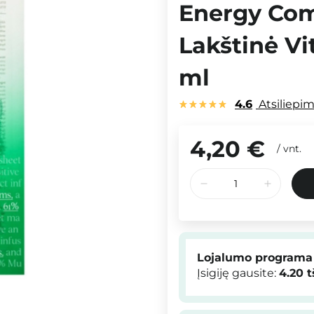
Energy Com
Lakštinė Vi
ml
4.6
Atsiliepi
4,20 €
/
vnt.
Lojalumo programa
Įsigiję gausite:
4.20
t