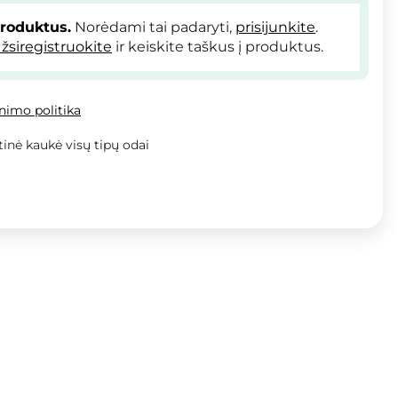
produktus.
Norėdami tai padaryti,
prisijunkite
.
žsiregistruokite
ir keiskite taškus į produktus.
inimo politika
tinė kaukė visų tipų odai