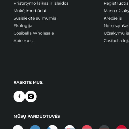
Pristatymo laikas ir išlaidos
Registruotis
Mokėjimo būdai
Mano užsak
Susisiekite su mumis
Krepšelis
Ekologija
Norų sąraša
Cosibella Wholesale
Užsakymų ist
Apie mus
Cosibella l
RASKITE MUS:
MŪSŲ PARDUOTUVĖS