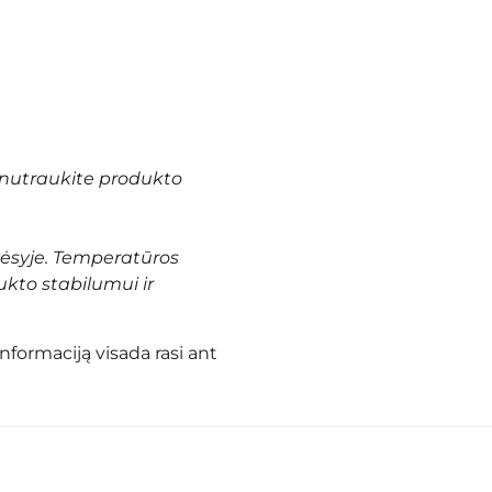
nutraukite produkto
vėsyje. Temperatūros
ukto stabilumui ir
informaciją visada rasi ant