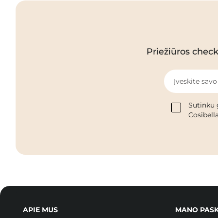
Priežiūros checkl
Įveskite savo
Sutinku 
Cosibella
APIE MUS
MANO PAS