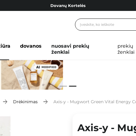
Dovanų Kortelės
Cosibella lojalumo programa
Nemokamas pristatymas nuo 40,00 €
Dovanų Kortelės
žiūra
dovanos
nuosavi prekių
prekių
ženklai
ženklai
Drėkinimas
Axis-y - Mugwort Green Vital Energy C
Axis-y - Mu