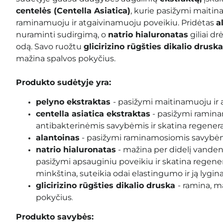
centelės (Centella Asiatica)
, kurie pasižymi maiti
raminamuoju ir atgaivinamuoju poveikiu. Pridėtas
a
nuraminti sudirgimą, o
natrio hialuronatas
giliai dr
odą. Savo ruožtu
glicirizino rūgšties dikalio drusk
mažina spalvos pokyčius.
Produkto sudėtyje yra:
pelyno ekstraktas
- pasižymi maitinamuoju ir
centella asiatica ekstraktas
-
pasižymi ramina
antibakterinėmis savybėmis ir skatina regener
alantoinas
- pasižymi raminamosiomis
savybėm
natrio hialuronatas
-
mažina per didelį vanden
pasižymi apsauginiu poveikiu ir skatina regener
minkština, suteikia odai elastingumo ir ją lygin
glicirizino rūgšties dikalio druska
- ramina, m
pokyčius
.
Produkto savybės: