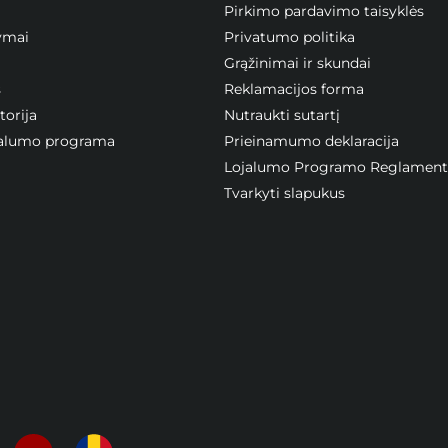
Pirkimo pardavimo taisyklės
ymai
Privatumo politika
Grąžinimai ir skundai
s
Reklamacijos forma
orija
Nutraukti sutartį
ojalumo programa
Prieinamumo deklaracija
Lojalumo Programo Reglament
Tvarkyti slapukus