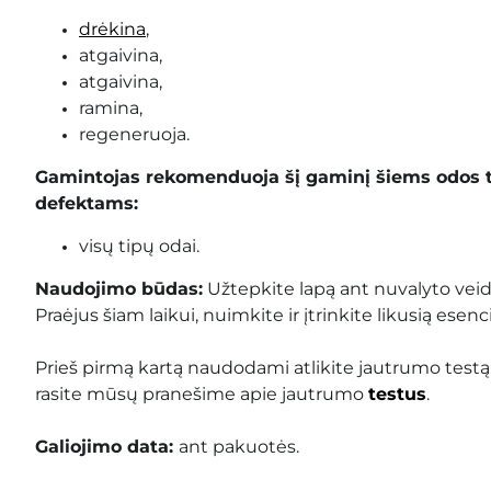
drėkina
,
atgaivina,
atgaivina,
ramina,
regeneruoja.
Gamintojas rekomenduoja šį gaminį šiems odos 
defektams:
visų tipų odai.
Naudojimo būdas:
Užtepkite lapą ant nuvalyto veido
Praėjus šiam laikui, nuimkite ir įtrinkite likusią esenci
Prieš pirmą kartą naudodami atlikite jautrumo testą
rasite mūsų pranešime apie jautrumo
testus
.
Galiojimo data:
ant pakuotės
.