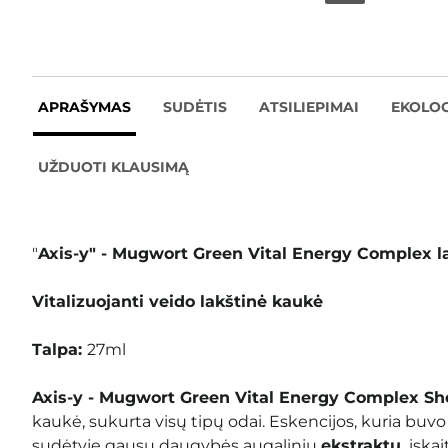
APRAŠYMAS
SUDĖTIS
ATSILIEPIMAI
EKOLOG
UŽDUOTI KLAUSIMĄ
"
Axis-y" - Mugwort Green Vital Energy Complex l
Vitalizuojanti veido lakštinė kaukė
Talpa:
27ml
Axis-y - Mugwort Green Vital Energy Complex S
kaukė, sukurta visų tipų odai. Eskencijos, kuria buvo 
sudėtyje gausu daugybės augalinių
ekstraktų,
įskai