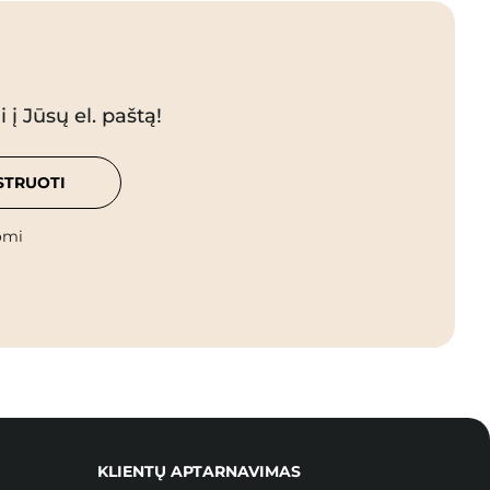
 į Jūsų el. paštą!
STRUOTI
omi
KLIENTŲ APTARNAVIMAS