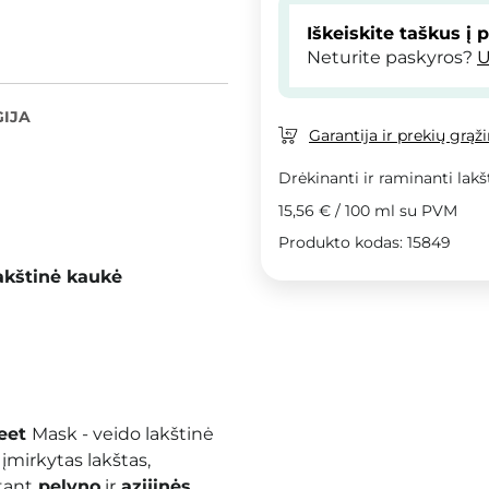
Iškeiskite taškus į 
Neturite paskyros?
U
IJA
Garantija ir prekių grąž
Drėkinanti ir raminanti lakš
15,56 €
/
100 ml
su PVM
Produkto kodas: 15849
akštinė kaukė
heet
Mask - veido lakštinė
įmirkytas lakštas,
tant
pelyno
ir
azijinės