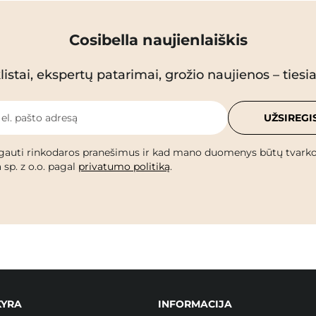
Cosibella naujienlaiškis
istai, ekspertų patarimai, grožio naujienos – tiesiai
 el. pašto adresą
UŽSIREGI
gauti rinkodaros pranešimus ir kad mano duomenys būtų tvark
 sp. z o.o. pagal
privatumo politiką
.
KYRA
INFORMACIJA