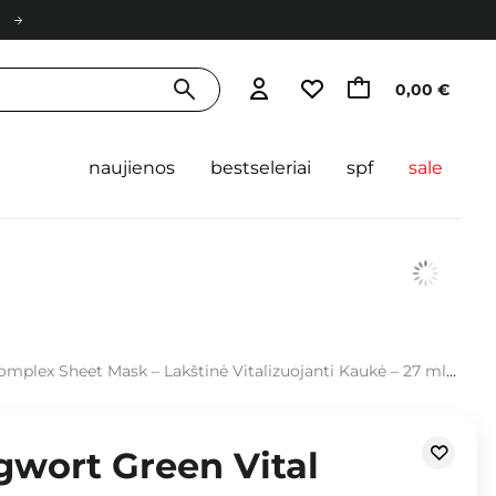
0,00 €
naujienos
bestseleriai
spf
sale
omplex Sheet Mask – Lakštinė Vitalizuojanti Kaukė – 27 ml
gwort Green Vital