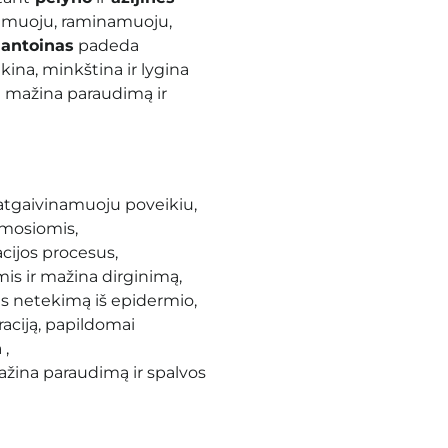
namuoju, raminamuoju,
lantoinas
padeda
ėkina, minkština ir lygina
a
mažina paraudimą ir
 atgaivinamuoju poveikiu,
mosiomis,
acijos procesus
,
is ir mažina dirginimą
,
s netekimą iš epidermio,
aciją, papildomai
a
,
ažina paraudimą ir spalvos