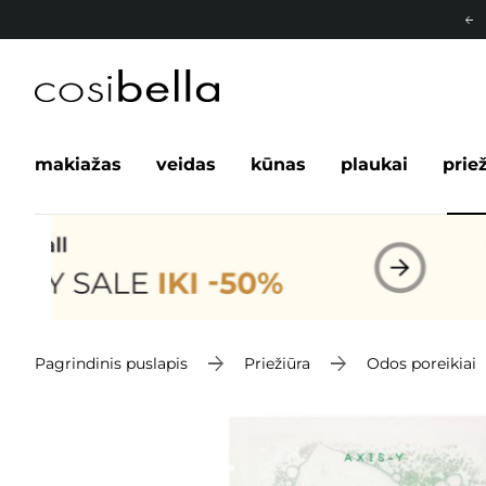
makiažas
veidas
kūnas
plaukai
prie
Pagrindinis puslapis
Priežiūra
Odos poreikiai